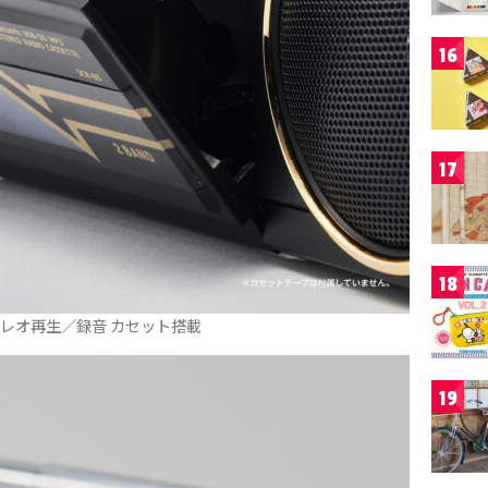
16
17
18
レオ再生／録音 カセット搭載
19