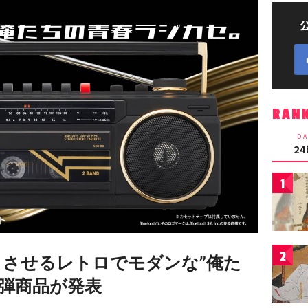
RAN
DA
2
1
2
とさせるレトロでモダンな”俺た
2弾商品が発表