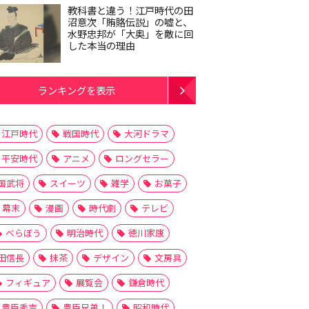
教科書と違う！江戸時代の田
沼意次「賄賂伝説」の嘘と、
水野忠邦が「大奥」を敵に回
した本当の理由
ランキングを表示
江戸時代
戦国時代
大河ドラマ
平安時代
アニメ
ロングセラー
国武将
スイーツ
雑学
お菓子
幕末
漫画
時代劇
テレビ
べらぼう
明治時代
徳川家康
田信長
抹茶
デザイン
文房具
フィギュア
展覧会
鎌倉時代
豊臣秀吉
豊臣兄弟！
昭和時代