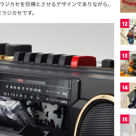
たラジカセを彷彿とさせるデザインでありながら、
だラジカセです。
12
13
14
15