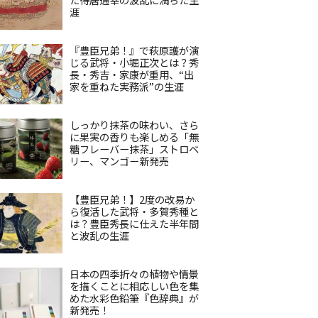
涯
『豊臣兄弟！』で萩原護が演
じる武将・小堀正次とは？秀
長・秀吉・家康が重用、“出
家を重ねた実務派”の生涯
しっかり抹茶の味わい、さら
に果実の香りも楽しめる「無
糖フレーバー抹茶」ストロベ
リー、マンゴー新発売
【豊臣兄弟！】2度の改易か
ら復活した武将・多賀秀種と
は？豊臣秀長に仕えた半年間
と波乱の生涯
日本の四季折々の植物や情景
を描くことに相応しい色を集
めた水彩色鉛筆『色辞典』が
新発売！