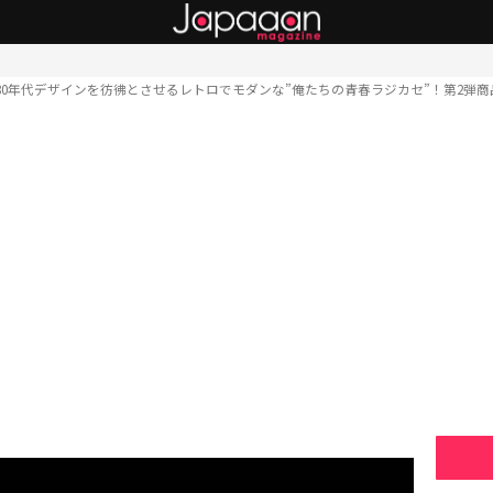
80年代デザインを彷彿とさせるレトロでモダンな”俺たちの青春ラジカセ”！第2弾商