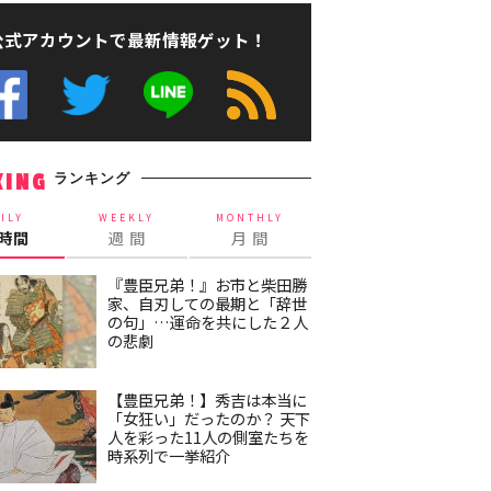
公式アカウントで最新情報ゲット！
ランキング
KING
ILY
WEEKLY
MONTHLY
4時間
週 間
月 間
『豊臣兄弟！』お市と柴田勝
家、自刃しての最期と「辞世
の句」…運命を共にした２人
の悲劇
【豊臣兄弟！】秀吉は本当に
「女狂い」だったのか？ 天下
人を彩った11人の側室たちを
時系列で一挙紹介