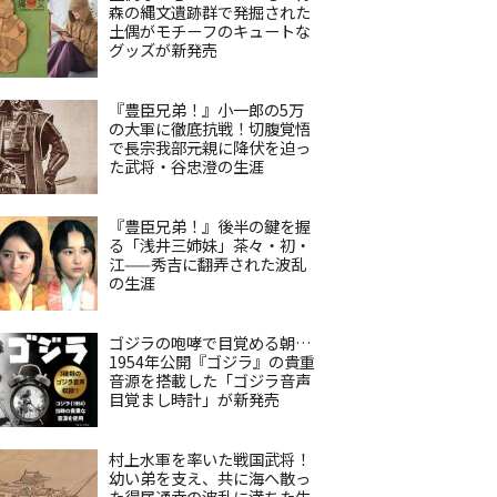
森の縄文遺跡群で発掘された
土偶がモチーフのキュートな
グッズが新発売
『豊臣兄弟！』小一郎の5万
の大軍に徹底抗戦！切腹覚悟
で長宗我部元親に降伏を迫っ
た武将・谷忠澄の生涯
『豊臣兄弟！』後半の鍵を握
る「浅井三姉妹」茶々・初・
江——秀吉に翻弄された波乱
の生涯
ゴジラの咆哮で目覚める朝…
1954年公開『ゴジラ』の貴重
音源を搭載した「ゴジラ音声
目覚まし時計」が新発売
村上水軍を率いた戦国武将！
幼い弟を支え、共に海へ散っ
た得居通幸の波乱に満ちた生