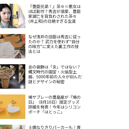
『豊臣兄弟！』茶々＝悪女は
ほぼ創作？秀吉が溺愛、豊臣
家滅亡を背負わされた茶々
(井上和)の壮絶すぎる生涯
なぜ浅井の旧臣は秀吉に従っ
たのか？ 武力を使わず“自分
の味方”に変えた裏工作の技
法とは
あの装飾は「炎」ではない？
縄文時代の国宝・火焔型土
器、5000年前の人々が刻んだ
謎とデザインの秘密
鳩サブレーの豊島屋が『鳩の
日』（8月10日）限定グッズ
詳細を発表！今年はシリコン
ポーチ「はとっこ」
土偶なりきりパーカーも！青