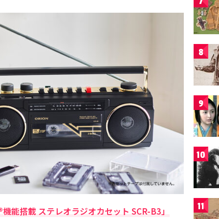
7
8
9
10
11
oth®機能搭載 ステレオラジオカセット SCR-B3」