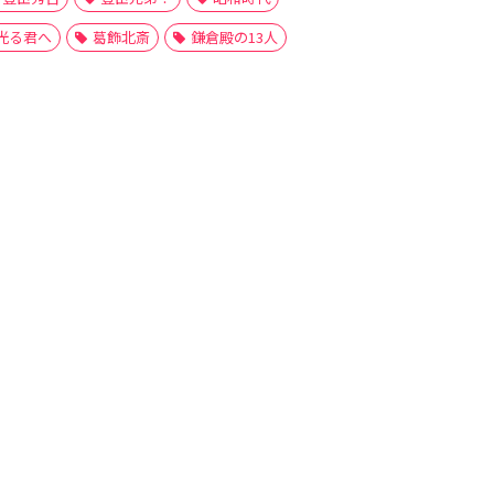
光る君へ
葛飾北斎
鎌倉殿の13人