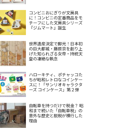
コンビニおにぎりが文房具
に！コンビニの定番商品をモ
チーフにした文房具シリーズ
『ジムマート』誕生
世界遺産決定で脚光！日本初
の巨大都城・藤原京を創り上
げた知られざる女帝・持統天
皇の凄絶な執念
ハローキティ、ポチャッコた
ちが昭和レトロなコインケー
スに！「サンリオキャラクタ
ーズ コインケース」第２弾
自転車を持つだけで税金？ 昭
和まで続いた「自転車税」の
意外な歴史と脱税が横行した
理由