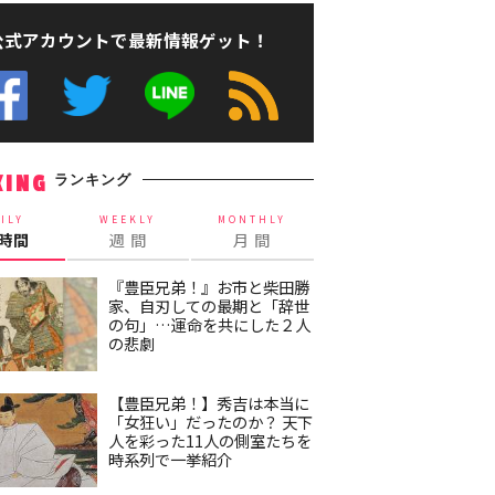
公式アカウントで最新情報ゲット！
ランキング
KING
ILY
WEEKLY
MONTHLY
4時間
週 間
月 間
『豊臣兄弟！』お市と柴田勝
家、自刃しての最期と「辞世
の句」…運命を共にした２人
の悲劇
【豊臣兄弟！】秀吉は本当に
「女狂い」だったのか？ 天下
人を彩った11人の側室たちを
時系列で一挙紹介