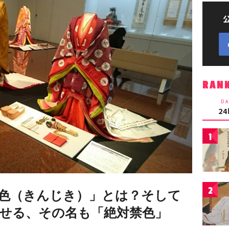
RAN
DA
2
1
2
色（きんじき）」とは？そして
せる、その名も「絶対禁色」