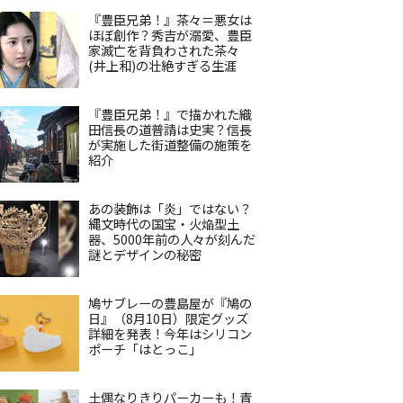
『豊臣兄弟！』茶々＝悪女は
ほぼ創作？秀吉が溺愛、豊臣
家滅亡を背負わされた茶々
(井上和)の壮絶すぎる生涯
『豊臣兄弟！』で描かれた織
田信長の道普請は史実？信長
が実施した街道整備の施策を
紹介
あの装飾は「炎」ではない？
縄文時代の国宝・火焔型土
器、5000年前の人々が刻んだ
謎とデザインの秘密
鳩サブレーの豊島屋が『鳩の
日』（8月10日）限定グッズ
詳細を発表！今年はシリコン
ポーチ「はとっこ」
土偶なりきりパーカーも！青