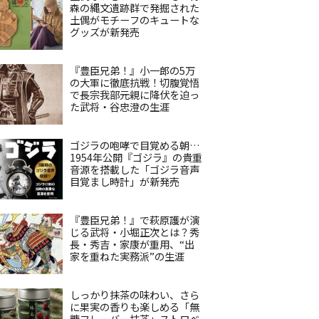
森の縄文遺跡群で発掘された
土偶がモチーフのキュートな
グッズが新発売
『豊臣兄弟！』小一郎の5万
の大軍に徹底抗戦！切腹覚悟
で長宗我部元親に降伏を迫っ
た武将・谷忠澄の生涯
ゴジラの咆哮で目覚める朝…
1954年公開『ゴジラ』の貴重
音源を搭載した「ゴジラ音声
目覚まし時計」が新発売
『豊臣兄弟！』で萩原護が演
じる武将・小堀正次とは？秀
長・秀吉・家康が重用、“出
家を重ねた実務派”の生涯
しっかり抹茶の味わい、さら
に果実の香りも楽しめる「無
糖フレーバー抹茶」ストロベ