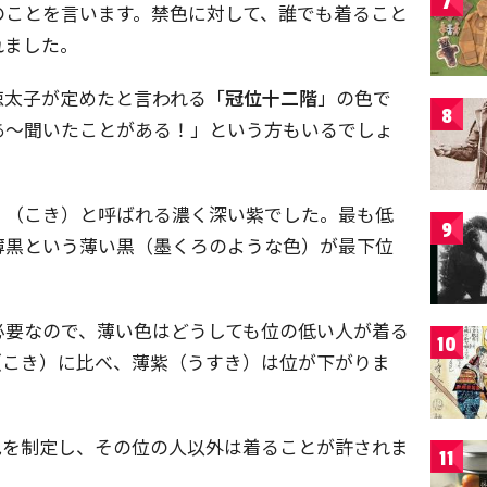
7
のことを言います。禁色に対して、誰でも着ること
れました。
徳太子が定めたと言われる「
冠位十二階
」の色で
8
あ～聞いたことがある！」という方もいるでしょ
」（こき）と呼ばれる濃く深い紫でした。最も低
9
薄黒という薄い黒（墨くろのような色）が最下位
必要なので、薄い色はどうしても位の低い人が着る
10
（こき）に比べ、薄紫（うすき）は位が下がりま
色を制定し、その位の人以外は着ることが許されま
11