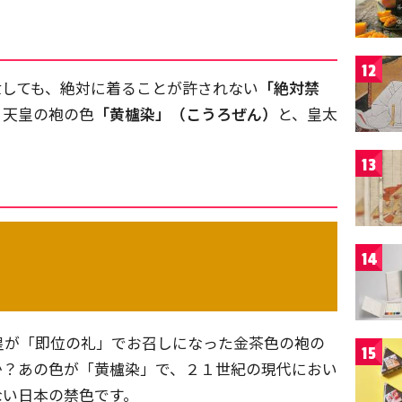
）
12
世しても、絶対に着ることが許されない
「絶対禁
、天皇の袍の色
「黄櫨染」（こうろぜん）
と、皇太
。
13
14
皇が「即位の礼」でお召しになった金茶色の袍の
15
か？あの色が「黄櫨染」で、２１世紀の現代におい
ない日本の禁色です。