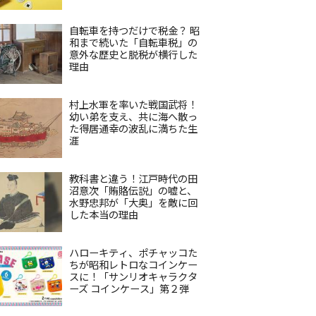
自転車を持つだけで税金？ 昭
和まで続いた「自転車税」の
意外な歴史と脱税が横行した
理由
村上水軍を率いた戦国武将！
幼い弟を支え、共に海へ散っ
た得居通幸の波乱に満ちた生
涯
教科書と違う！江戸時代の田
沼意次「賄賂伝説」の嘘と、
水野忠邦が「大奥」を敵に回
した本当の理由
ハローキティ、ポチャッコた
ちが昭和レトロなコインケー
スに！「サンリオキャラクタ
ーズ コインケース」第２弾