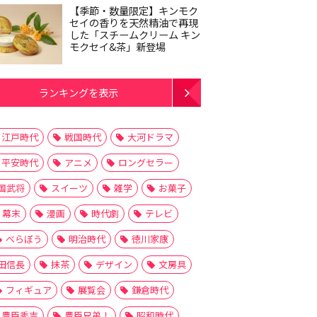
【季節・数量限定】キンモク
セイの香りを天然精油で再現
した「スチームクリーム キン
モクセイ&茶」新登場
ランキングを表示
江戸時代
戦国時代
大河ドラマ
平安時代
アニメ
ロングセラー
国武将
スイーツ
雑学
お菓子
幕末
漫画
時代劇
テレビ
べらぼう
明治時代
徳川家康
田信長
抹茶
デザイン
文房具
フィギュア
展覧会
鎌倉時代
豊臣秀吉
豊臣兄弟！
昭和時代