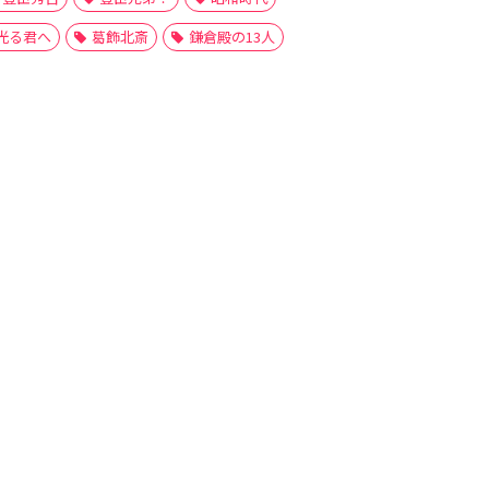
光る君へ
葛飾北斎
鎌倉殿の13人