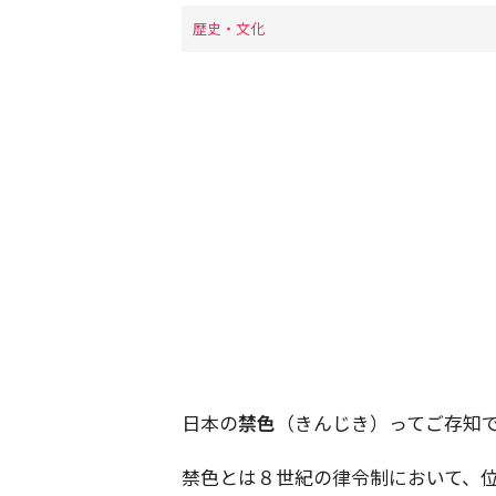
歴史・文化
日本の
禁色
（きんじき）ってご存知
禁色とは８世紀の律令制において、