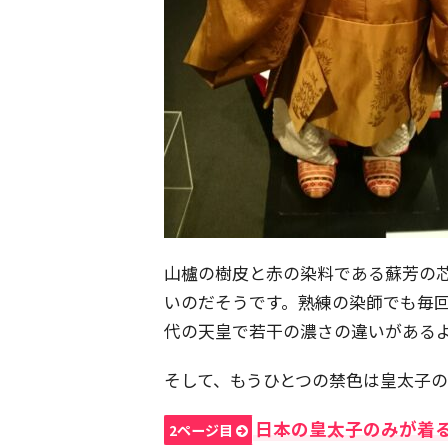
山櫨の樹皮と赤の染料である蘇芳の
いのだそうです。熟練の染師でも毎
代の天皇で若干の濃さの違いがある
そして、もうひとつの禁色は皇太子
日本の皇太子のみが着
2ページ目