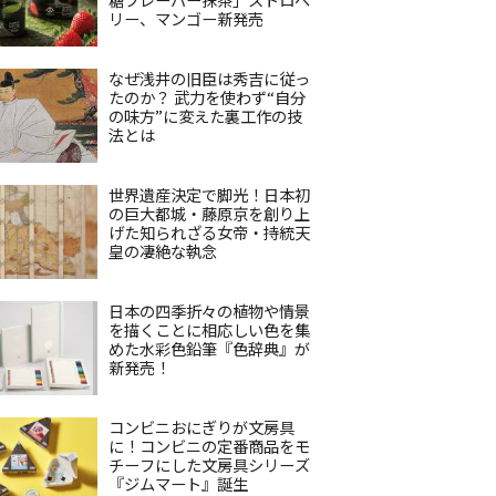
リー、マンゴー新発売
なぜ浅井の旧臣は秀吉に従っ
たのか？ 武力を使わず“自分
の味方”に変えた裏工作の技
法とは
世界遺産決定で脚光！日本初
の巨大都城・藤原京を創り上
げた知られざる女帝・持統天
皇の凄絶な執念
日本の四季折々の植物や情景
を描くことに相応しい色を集
めた水彩色鉛筆『色辞典』が
新発売！
コンビニおにぎりが文房具
に！コンビニの定番商品をモ
チーフにした文房具シリーズ
『ジムマート』誕生