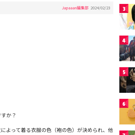
Japaaan編集部
2024/02/23
3
4
5
6
ですか？
位によって着る衣服の色（袍の色）が決められ、他