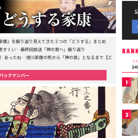
家康』を振り返り見えてきた３つの「どうする」まとめ
老すくい…最終回放送「神の君へ」振り返り
RAN
6年）あったね…徳川家康の死から「神の君」となるまで【ど
DA
2
バックナンバー
1
2