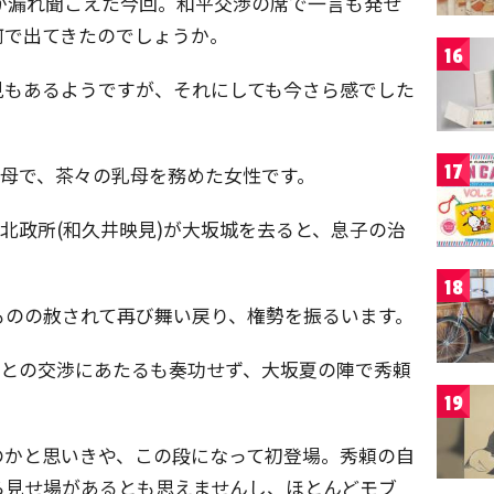
が漏れ聞こえた今回。和平交渉の席で一言も発せ
何で出てきたのでしょうか。
16
見もあるようですが、それにしても今さら感でした
17
の母で、茶々の乳母を務めた女性です。
の北政所(和久井映見)が大坂城を去ると、息子の治
18
ものの赦されて再び舞い戻り、権勢を振るいます。
川との交渉にあたるも奏功せず、大坂夏の陣で秀頼
19
のかと思いきや、この段になって初登場。秀頼の自
ら見せ場があるとも思えませんし、ほとんどモブ