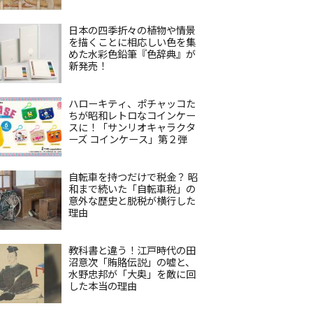
日本の四季折々の植物や情景
を描くことに相応しい色を集
めた水彩色鉛筆『色辞典』が
新発売！
ハローキティ、ポチャッコた
ちが昭和レトロなコインケー
スに！「サンリオキャラクタ
ーズ コインケース」第２弾
自転車を持つだけで税金？ 昭
和まで続いた「自転車税」の
意外な歴史と脱税が横行した
理由
教科書と違う！江戸時代の田
沼意次「賄賂伝説」の嘘と、
水野忠邦が「大奥」を敵に回
した本当の理由