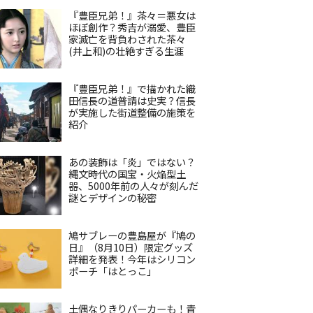
『豊臣兄弟！』茶々＝悪女は
ほぼ創作？秀吉が溺愛、豊臣
家滅亡を背負わされた茶々
(井上和)の壮絶すぎる生涯
『豊臣兄弟！』で描かれた織
田信長の道普請は史実？信長
が実施した街道整備の施策を
紹介
あの装飾は「炎」ではない？
縄文時代の国宝・火焔型土
器、5000年前の人々が刻んだ
謎とデザインの秘密
鳩サブレーの豊島屋が『鳩の
日』（8月10日）限定グッズ
詳細を発表！今年はシリコン
ポーチ「はとっこ」
土偶なりきりパーカーも！青