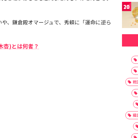
20
いや、鎌倉殿オマージュで、秀頼に「運命に逆ら
木杏)とは何者？
戦
織