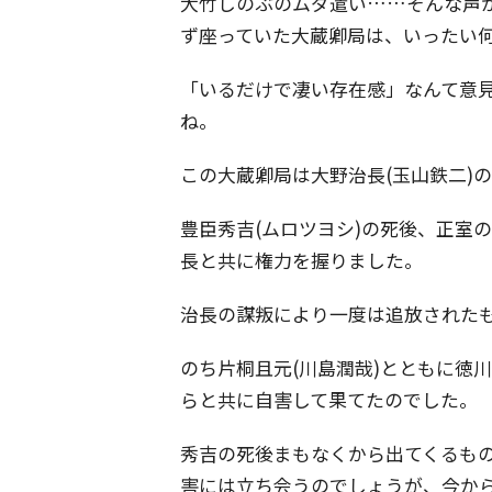
大竹しのぶのムダ遣い……そんな声
ず座っていた大蔵卿局は、いったい
「いるだけで凄い存在感」なんて意
ね。
この大蔵卿局は大野治長(玉山鉄二)
豊臣秀吉(ムロツヨシ)の死後、正室
長と共に権力を握りました。
治長の謀叛により一度は追放された
のち片桐且元(川島潤哉)とともに徳
らと共に自害して果てたのでした。
秀吉の死後まもなくから出てくるも
害には立ち会うのでしょうが、今か