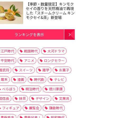
【季節・数量限定】キンモク
セイの香りを天然精油で再現
した「スチームクリーム キン
モクセイ&茶」新登場
ランキングを表示
江戸時代
戦国時代
大河ドラマ
平安時代
アニメ
ロングセラー
国武将
スイーツ
雑学
お菓子
幕末
漫画
時代劇
テレビ
べらぼう
明治時代
徳川家康
田信長
抹茶
デザイン
文房具
フィギュア
展覧会
鎌倉時代
豊臣秀吉
豊臣兄弟！
昭和時代