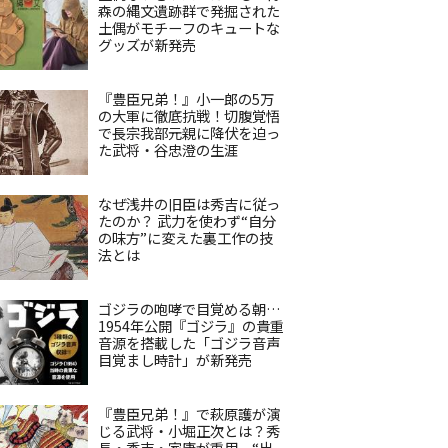
森の縄文遺跡群で発掘された
土偶がモチーフのキュートな
グッズが新発売
『豊臣兄弟！』小一郎の5万
の大軍に徹底抗戦！切腹覚悟
で長宗我部元親に降伏を迫っ
た武将・谷忠澄の生涯
なぜ浅井の旧臣は秀吉に従っ
たのか？ 武力を使わず“自分
の味方”に変えた裏工作の技
法とは
ゴジラの咆哮で目覚める朝…
1954年公開『ゴジラ』の貴重
音源を搭載した「ゴジラ音声
目覚まし時計」が新発売
『豊臣兄弟！』で萩原護が演
じる武将・小堀正次とは？秀
長・秀吉・家康が重用、“出