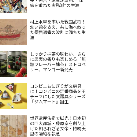
家を重ねた実務派”の生涯
村上水軍を率いた戦国武将！
幼い弟を支え、共に海へ散っ
た得居通幸の波乱に満ちた生
涯
しっかり抹茶の味わい、さら
に果実の香りも楽しめる「無
糖フレーバー抹茶」ストロベ
リー、マンゴー新発売
コンビニおにぎりが文房具
に！コンビニの定番商品をモ
チーフにした文房具シリーズ
『ジムマート』誕生
世界遺産決定で脚光！日本初
の巨大都城・藤原京を創り上
げた知られざる女帝・持統天
皇の凄絶な執念