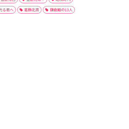
光る君へ
葛飾北斎
鎌倉殿の13人