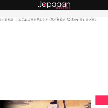
うする家康」共に乱世の夢を見ようぞ！第47回放送「乱世の亡霊」振り返り