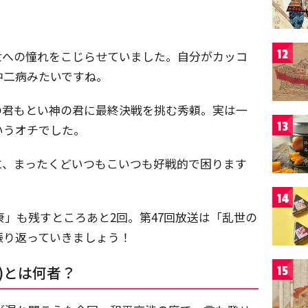
12
世への憧れをこじらせていました。自分がカッコ
中二病みたいですね。
の君もとい神の君に最終決戦を挑む秀頼。実は一
13
いうオチでした。
に、まったくどいつもこいつも好戦的で困ります
14
康」も残すところあと2回。第47回放送は「乱世の
振り返っていきましょう！
)とは何者？
15