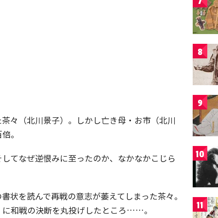
7
8
9
た茶々（北川景子）。しかし亡き母・お市（北川
百倍。
10
そしてなぜ逆恨みに至ったのか、なかなかこじら
の書状を読んで再戦の意志が萎えてしまった茶々。
11
）に和戦の決断を丸投げしたところ……。