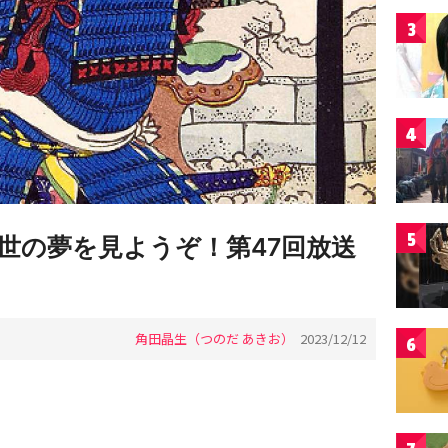
3
4
5
世の夢を見ようぞ！第47回放送
角田晶生（つのだ あきお）
2023/12/12
6