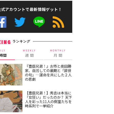
公式アカウントで最新情報ゲット！
ランキング
KING
ILY
WEEKLY
MONTHLY
4時間
週 間
月 間
『豊臣兄弟！』お市と柴田勝
家、自刃しての最期と「辞世
の句」…運命を共にした２人
の悲劇
【豊臣兄弟！】秀吉は本当に
「女狂い」だったのか？ 天下
人を彩った11人の側室たちを
時系列で一挙紹介