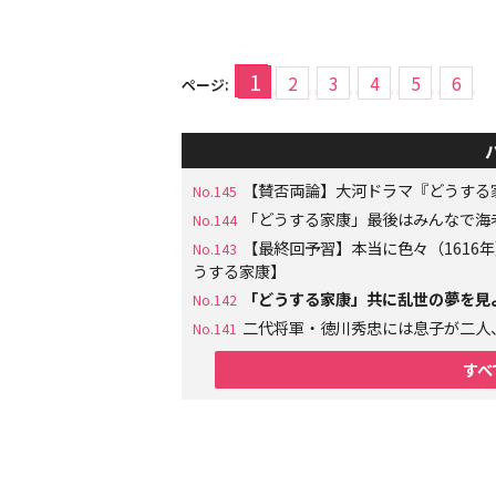
1
2
3
4
5
6
ページ:
【賛否両論】大河ドラマ『どうする
No.145
「どうする家康」最後はみんなで海
No.144
【最終回予習】本当に色々（161
No.143
うする家康】
「どうする家康」共に乱世の夢を見
No.142
二代将軍・徳川秀忠には息子が二人
No.141
すべ