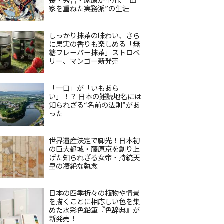
家を重ねた実務派”の生涯
しっかり抹茶の味わい、さら
に果実の香りも楽しめる「無
糖フレーバー抹茶」ストロベ
リー、マンゴー新発売
「一口」が「いもあら
い」！？ 日本の難読地名には
知られざる“名前の法則”があ
った
世界遺産決定で脚光！日本初
の巨大都城・藤原京を創り上
げた知られざる女帝・持統天
皇の凄絶な執念
日本の四季折々の植物や情景
を描くことに相応しい色を集
めた水彩色鉛筆『色辞典』が
新発売！