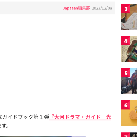
Japaaan編集部
2023/12/08
3
4
5
6
公式ガイドブック第１弾
『大河ドラマ・ガイド 光
ます。