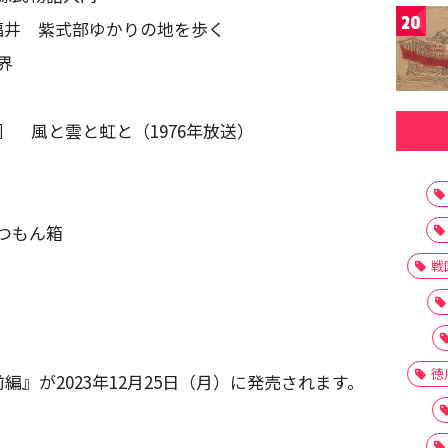
20
福井 紫式部ゆかりの地を歩く
界
］ 風と雲と虹と（1976年放送）
つもん箱
戦
徳
』が2023年12月25日（月）に発売されます。