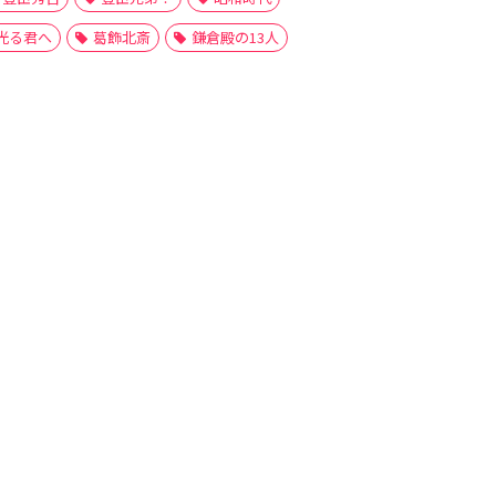
光る君へ
葛飾北斎
鎌倉殿の13人