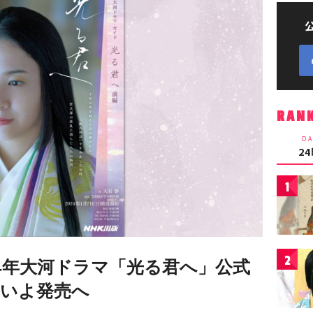
RAN
DA
2
1
2
24年大河ドラマ「光る君へ」公式
いよ発売へ