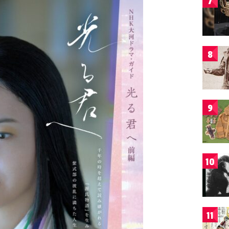
7
8
9
10
11