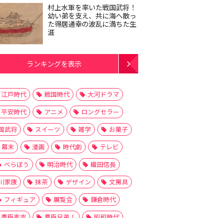
村上水軍を率いた戦国武将！
幼い弟を支え、共に海へ散っ
た得居通幸の波乱に満ちた生
涯
ランキングを表示
江戸時代
戦国時代
大河ドラマ
平安時代
アニメ
ロングセラー
国武将
スイーツ
雑学
お菓子
幕末
漫画
時代劇
テレビ
べらぼう
明治時代
織田信長
川家康
抹茶
デザイン
文房具
フィギュア
展覧会
鎌倉時代
豊臣秀吉
豊臣兄弟！
昭和時代