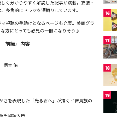
楽しく分かりやすく解説した記事が満載。衣装・
は、多角的にドラマを深掘りしています。
16
ラマ視聴の手助けとなるページも充実。美麗グラ
きな方にとっても必見の一冊になりそう♪
17
へ 前編』内容
 柄本 佑
18
19
かさを表現した「光る君へ」が描く平安貴族の
源氏物語入門