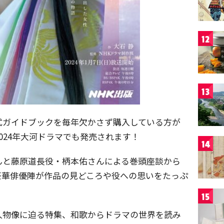
12
13
式ガイドブックを毎年欠かさず購入している方が
024年大河ドラマでも発売されます！
14
んと藤原道長役・柄本佑さんによる巻頭座談から
豪華俳優陣が作品の見どころや役への思いをたっぷ
15
人物像に迫る特集、和歌からドラマの世界を読み