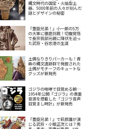
縄文時代の国宝・火焔型土
器、5000年前の人々が刻んだ
謎とデザインの秘密
『豊臣兄弟！』小一郎の5万
の大軍に徹底抗戦！切腹覚悟
で長宗我部元親に降伏を迫っ
た武将・谷忠澄の生涯
土偶なりきりパーカーも！青
森の縄文遺跡群で発掘された
土偶がモチーフのキュートな
グッズが新発売
ゴジラの咆哮で目覚める朝…
1954年公開『ゴジラ』の貴重
音源を搭載した「ゴジラ音声
目覚まし時計」が新発売
『豊臣兄弟！』で萩原護が演
じる武将・小堀正次とは？秀
長・秀吉・家康が重用、“出