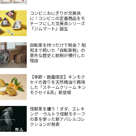
コンビニおにぎりが文房具
に！コンビニの定番商品をモ
チーフにした文房具シリーズ
『ジムマート』誕生
自転車を持つだけで税金？ 昭
和まで続いた「自転車税」の
意外な歴史と脱税が横行した
理由
【季節・数量限定】キンモク
セイの香りを天然精油で再現
した「スチームクリーム キン
モクセイ&茶」新登場
怪獣革を纏う！ダダ、エレキ
ング…ウルトラ怪獣モチーフ
の革を使った新アパレルコレ
クションが発表