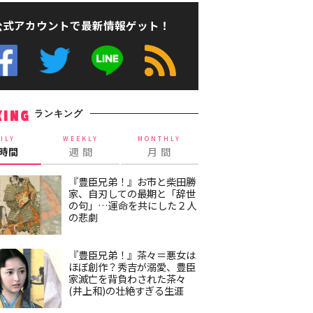
公式アカウントで最新情報ゲット！
ランキング
KING
ILY
WEEKLY
MONTHLY
4時間
週 間
月 間
『豊臣兄弟！』お市と柴田勝
家、自刃しての最期と「辞世
の句」…運命を共にした２人
の悲劇
『豊臣兄弟！』茶々＝悪女は
ほぼ創作？秀吉が溺愛、豊臣
家滅亡を背負わされた茶々
(井上和)の壮絶すぎる生涯