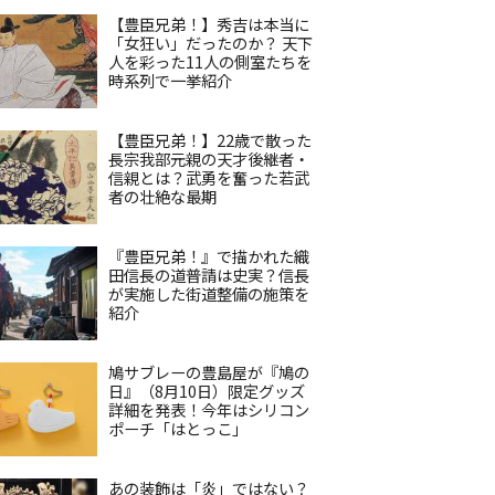
【豊臣兄弟！】秀吉は本当に
「女狂い」だったのか？ 天下
人を彩った11人の側室たちを
時系列で一挙紹介
【豊臣兄弟！】22歳で散った
長宗我部元親の天才後継者・
信親とは？武勇を奮った若武
者の壮絶な最期
『豊臣兄弟！』で描かれた織
田信長の道普請は史実？信長
が実施した街道整備の施策を
紹介
鳩サブレーの豊島屋が『鳩の
日』（8月10日）限定グッズ
詳細を発表！今年はシリコン
ポーチ「はとっこ」
あの装飾は「炎」ではない？