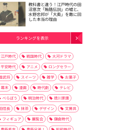
教科書と違う！江戸時代の田
沼意次「賄賂伝説」の嘘と、
水野忠邦が「大奥」を敵に回
した本当の理由
ランキングを表示
江戸時代
戦国時代
大河ドラマ
平安時代
アニメ
ロングセラー
国武将
スイーツ
雑学
お菓子
幕末
漫画
時代劇
テレビ
べらぼう
明治時代
徳川家康
田信長
抹茶
デザイン
文房具
フィギュア
展覧会
鎌倉時代
豊臣秀吉
豊臣兄弟！
昭和時代