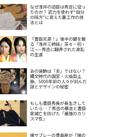
なぜ浅井の旧臣は秀吉に従っ
たのか？ 武力を使わず“自分
の味方”に変えた裏工作の技
法とは
『豊臣兄弟！』後半の鍵を握
る「浅井三姉妹」茶々・初・
江——秀吉に翻弄された波乱
の生涯
あの装飾は「炎」ではない？
縄文時代の国宝・火焔型土
器、5000年前の人々が刻んだ
謎とデザインの秘密
もしも豊臣秀長が長生きして
いたら…？秀吉の暴走と豊臣
家滅亡を防げた「最強のカリ
スマ性」
鳩サブレーの豊島屋が『鳩の