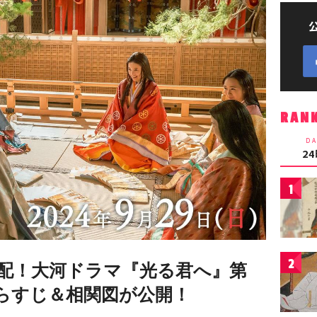
RAN
DA
2
1
2
配！大河ドラマ『光る君へ』第
のあらすじ＆相関図が公開！