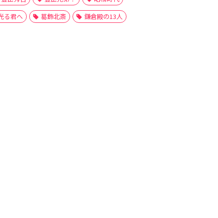
光る君へ
葛飾北斎
鎌倉殿の13人