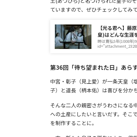
王(あつひら)と名づけられた皇子の
ていますので、ぜひチェックしてみ
【光る君へ】藤原
皇)はどんな生涯
時は寛弘5年(1008年
id="attachment_23285
第36回「待ち望まれた日」あら
中宮・彰子（見上愛）が一条天皇（
子）と道長（柄本佑）は喜びを分か
そんな二人の親密さがうわさになる
への土産にしたいと言いだす。そこ
を制作することに。