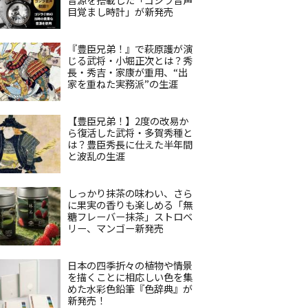
目覚まし時計」が新発売
『豊臣兄弟！』で萩原護が演
じる武将・小堀正次とは？秀
長・秀吉・家康が重用、“出
家を重ねた実務派”の生涯
【豊臣兄弟！】2度の改易か
ら復活した武将・多賀秀種と
は？豊臣秀長に仕えた半年間
と波乱の生涯
しっかり抹茶の味わい、さら
に果実の香りも楽しめる「無
糖フレーバー抹茶」ストロベ
リー、マンゴー新発売
日本の四季折々の植物や情景
を描くことに相応しい色を集
めた水彩色鉛筆『色辞典』が
新発売！