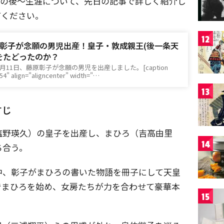
その後〜生涯について、先日の記事で詳しく紹介し
てください。
12
彰子が念願の男児出産！皇子・敦成親王(後一条天
をたどったのか？
)9月11日、藤原彰子が念願の男児を出産しました。[caption
4" align="aligncenter" width="…
13
すじ
塩野瑛久）の皇子を出産し、まひろ（吉高由里
14
ち合う。
中、彰子がまひろの書いた物語を冊子にして天皇
でまひろを始め、女房たちが力を合わせて豪華本
15