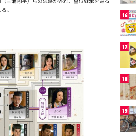
周（三浦翔平）らの思惑が外れ、皇位継承を巡る
こる。
16
17
18
19