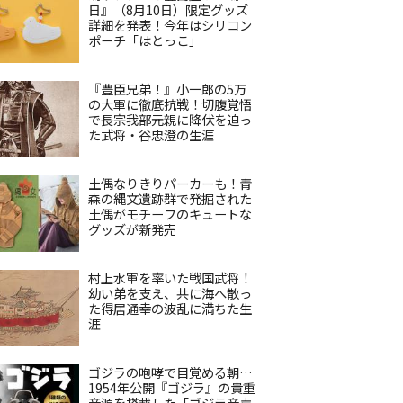
日』（8月10日）限定グッズ
詳細を発表！今年はシリコン
ポーチ「はとっこ」
『豊臣兄弟！』小一郎の5万
の大軍に徹底抗戦！切腹覚悟
で長宗我部元親に降伏を迫っ
た武将・谷忠澄の生涯
土偶なりきりパーカーも！青
森の縄文遺跡群で発掘された
土偶がモチーフのキュートな
グッズが新発売
村上水軍を率いた戦国武将！
幼い弟を支え、共に海へ散っ
た得居通幸の波乱に満ちた生
涯
ゴジラの咆哮で目覚める朝…
1954年公開『ゴジラ』の貴重
音源を搭載した「ゴジラ音声