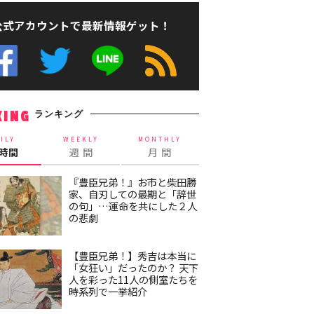
公式アカウントで最新情報ゲット！
ランキング
KING
ILY
WEEKLY
MONTHLY
4時間
週 間
月 間
『豊臣兄弟！』お市と柴田勝
家、自刃しての最期と「辞世
の句」…運命を共にした２人
の悲劇
【豊臣兄弟！】秀吉は本当に
「女狂い」だったのか？ 天下
人を彩った11人の側室たちを
時系列で一挙紹介