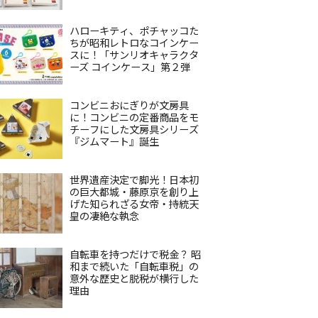
ハローキティ、ポチャッコた
ちが昭和レトロなコインケー
スに！「サンリオキャラクタ
ーズ コインケース」第２弾
コンビニおにぎりが文房具
に！コンビニの定番商品をモ
チーフにした文房具シリーズ
『ジムマート』誕生
世界遺産決定で脚光！日本初
の巨大都城・藤原京を創り上
げた知られざる女帝・持統天
皇の凄絶な執念
自転車を持つだけで税金？ 昭
和まで続いた「自転車税」の
意外な歴史と脱税が横行した
理由