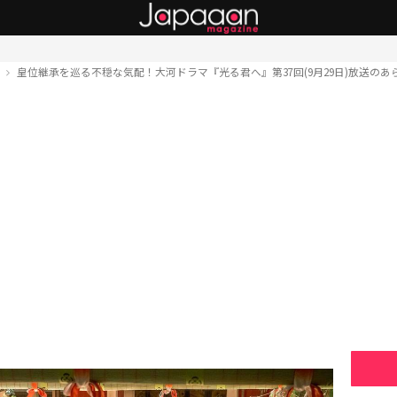
ト
皇位継承を巡る不穏な気配！大河ドラマ『光る君へ』第37回(9月29日)放送の