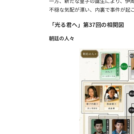
一方、新たな皇子の誕生により、伊
不穏な気配が漂い、内裏で事件が起
「光る君へ」第37回の相関図
朝廷の人々