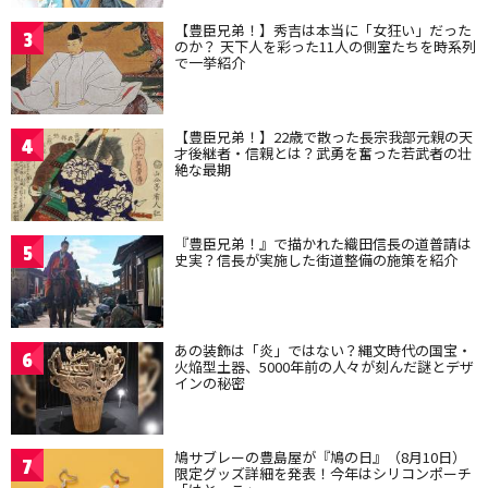
【豊臣兄弟！】秀吉は本当に「女狂い」だった
3
のか？ 天下人を彩った11人の側室たちを時系列
で一挙紹介
【豊臣兄弟！】22歳で散った長宗我部元親の天
4
才後継者・信親とは？武勇を奮った若武者の壮
絶な最期
『豊臣兄弟！』で描かれた織田信長の道普請は
5
史実？信長が実施した街道整備の施策を紹介
あの装飾は「炎」ではない？縄文時代の国宝・
6
火焔型土器、5000年前の人々が刻んだ謎とデザ
インの秘密
鳩サブレーの豊島屋が『鳩の日』（8月10日）
7
限定グッズ詳細を発表！今年はシリコンポーチ