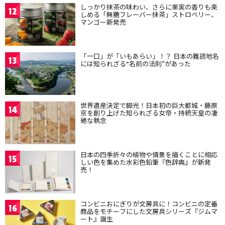
しっかり抹茶の味わい、さらに果実の香りも楽
12
しめる「無糖フレーバー抹茶」ストロベリー、
マンゴー新発売
「一口」が「いもあらい」！？ 日本の難読地名
13
には知られざる“名前の法則”があった
世界遺産決定で脚光！日本初の巨大都城・藤原
14
京を創り上げた知られざる女帝・持統天皇の凄
絶な執念
日本の四季折々の植物や情景を描くことに相応
15
しい色を集めた水彩色鉛筆『色辞典』が新発
売！
コンビニおにぎりが文房具に！コンビニの定番
16
商品をモチーフにした文房具シリーズ『ジムマ
ート』誕生