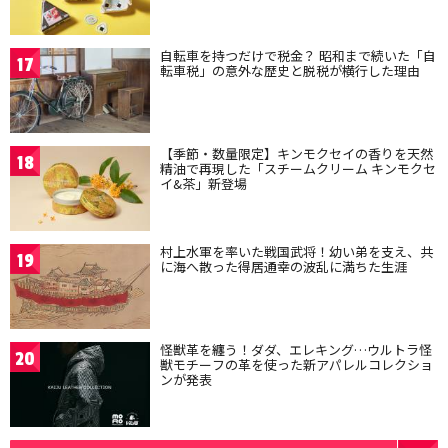
自転車を持つだけで税金？ 昭和まで続いた「自
17
転車税」の意外な歴史と脱税が横行した理由
【季節・数量限定】キンモクセイの香りを天然
18
精油で再現した「スチームクリーム キンモクセ
イ&茶」新登場
村上水軍を率いた戦国武将！幼い弟を支え、共
19
に海へ散った得居通幸の波乱に満ちた生涯
怪獣革を纏う！ダダ、エレキング…ウルトラ怪
20
獣モチーフの革を使った新アパレルコレクショ
ンが発表