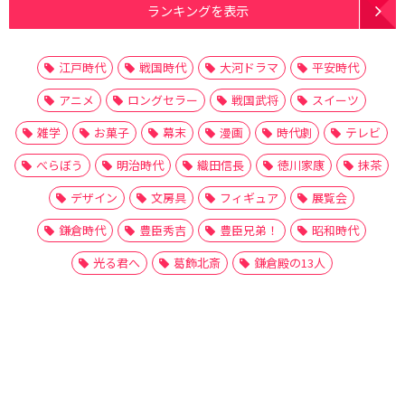
ランキングを表示
江戸時代
戦国時代
大河ドラマ
平安時代
アニメ
ロングセラー
戦国武将
スイーツ
雑学
お菓子
幕末
漫画
時代劇
テレビ
べらぼう
明治時代
織田信長
徳川家康
抹茶
デザイン
文房具
フィギュア
展覧会
鎌倉時代
豊臣秀吉
豊臣兄弟！
昭和時代
光る君へ
葛飾北斎
鎌倉殿の13人