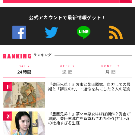
公式アカウントで最新情報ゲット！
ランキング
RANKING
DAILY
WEEKLY
MONTHLY
24時間
週 間
月 間
『豊臣兄弟！』お市と柴田勝家、自刃しての最
1
期と「辞世の句」…運命を共にした２人の悲劇
『豊臣兄弟！』茶々＝悪女はほぼ創作？秀吉が
2
溺愛、豊臣家滅亡を背負わされた茶々(井上和)
の壮絶すぎる生涯