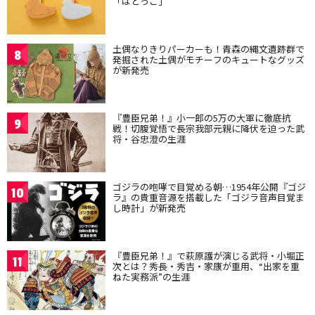
「はとっこ」
土偶なりきりパーカーも！青森の縄文遺跡群で
8
発掘された土偶がモチーフのキュートなグッズ
が新発売
『豊臣兄弟！』小一郎の5万の大軍に徹底抗
9
戦！切腹覚悟で長宗我部元親に降伏を迫った武
将・谷忠澄の生涯
ゴジラの咆哮で目覚める朝…1954年公開『ゴジ
10
ラ』の貴重音源を搭載した「ゴジラ音声目覚ま
し時計」が新発売
『豊臣兄弟！』で萩原護が演じる武将・小堀正
11
次とは？秀長・秀吉・家康が重用、“出家を重
ねた実務派”の生涯