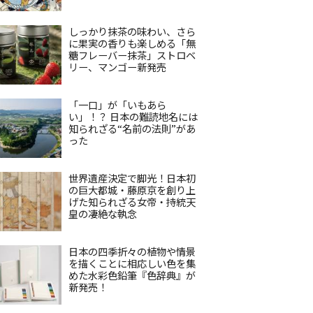
しっかり抹茶の味わい、さら
に果実の香りも楽しめる「無
糖フレーバー抹茶」ストロベ
リー、マンゴー新発売
「一口」が「いもあら
い」！？ 日本の難読地名には
知られざる“名前の法則”があ
った
世界遺産決定で脚光！日本初
の巨大都城・藤原京を創り上
げた知られざる女帝・持統天
皇の凄絶な執念
日本の四季折々の植物や情景
を描くことに相応しい色を集
めた水彩色鉛筆『色辞典』が
新発売！