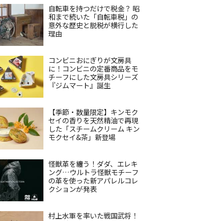
自転車を持つだけで税金？ 昭
和まで続いた「自転車税」の
意外な歴史と脱税が横行した
理由
コンビニおにぎりが文房具
に！コンビニの定番商品をモ
チーフにした文房具シリーズ
『ジムマート』誕生
【季節・数量限定】キンモク
セイの香りを天然精油で再現
した「スチームクリーム キン
モクセイ&茶」新登場
怪獣革を纏う！ダダ、エレキ
ング…ウルトラ怪獣モチーフ
の革を使った新アパレルコレ
クションが発表
村上水軍を率いた戦国武将！