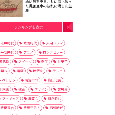
幼い弟を支え、共に海へ散っ
た得居通幸の波乱に満ちた生
涯
ランキングを表示
江戸時代
戦国時代
大河ドラマ
平安時代
アニメ
ロングセラー
国武将
スイーツ
雑学
お菓子
幕末
漫画
時代劇
テレビ
べらぼう
明治時代
織田信長
川家康
抹茶
デザイン
文房具
フィギュア
展覧会
鎌倉時代
豊臣秀吉
豊臣兄弟！
昭和時代