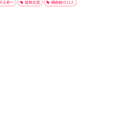
光る君へ
葛飾北斎
鎌倉殿の13人