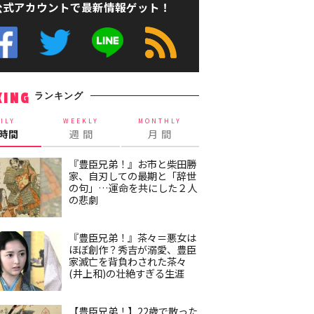
公式アカウントで最新情報ゲット！
ランキング
KING
ILY
WEEKLY
MONTHLY
4時間
週 間
月 間
『豊臣兄弟！』お市と柴田勝
家、自刃しての最期と「辞世
の句」…運命を共にした２人
の悲劇
『豊臣兄弟！』茶々＝悪女は
ほぼ創作？秀吉が溺愛、豊臣
家滅亡を背負わされた茶々
(井上和)の壮絶すぎる生涯
【豊臣兄弟！】22歳で散った