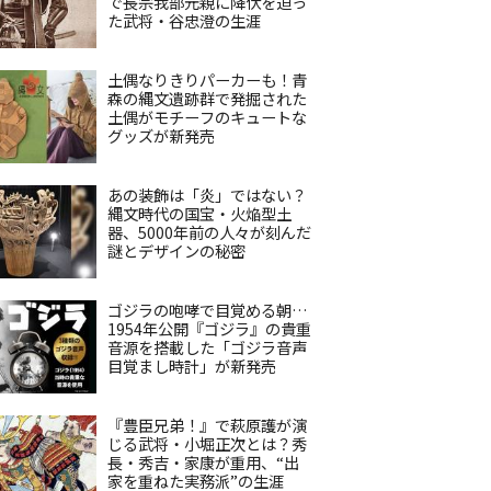
で長宗我部元親に降伏を迫っ
た武将・谷忠澄の生涯
土偶なりきりパーカーも！青
森の縄文遺跡群で発掘された
土偶がモチーフのキュートな
グッズが新発売
あの装飾は「炎」ではない？
縄文時代の国宝・火焔型土
器、5000年前の人々が刻んだ
謎とデザインの秘密
ゴジラの咆哮で目覚める朝…
1954年公開『ゴジラ』の貴重
音源を搭載した「ゴジラ音声
目覚まし時計」が新発売
『豊臣兄弟！』で萩原護が演
じる武将・小堀正次とは？秀
長・秀吉・家康が重用、“出
家を重ねた実務派”の生涯