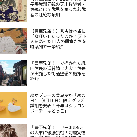
長宗我部元親の天才後継者・
信親とは？武勇を奮った若武
者の壮絶な最期
【豊臣兄弟！】秀吉は本当に
「女狂い」だったのか？ 天下
人を彩った11人の側室たちを
時系列で一挙紹介
『豊臣兄弟！』で描かれた織
田信長の道普請は史実？信長
が実施した街道整備の施策を
紹介
鳩サブレーの豊島屋が『鳩の
日』（8月10日）限定グッズ
詳細を発表！今年はシリコン
ポーチ「はとっこ」
『豊臣兄弟！』小一郎の5万
の大軍に徹底抗戦！切腹覚悟