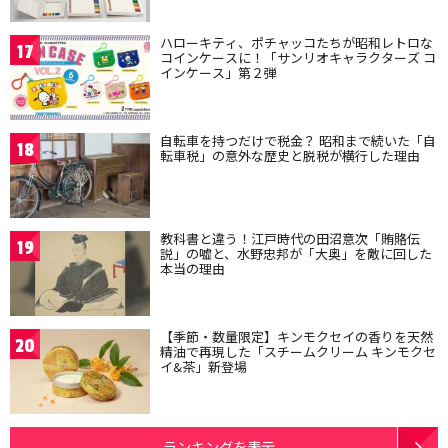
ハローキティ、ポチャッコたちが昭和レトロな
17
コインケースに！「サンリオキャラクターズ コ
インケース」第２弾
自転車を持つだけで税金？ 昭和まで続いた「自
18
転車税」の意外な歴史と脱税が横行した理由
教科書と違う！江戸時代の田沼意次「賄賂伝
19
説」の嘘と、水野忠邦が「大奥」を敵に回した
本当の理由
【季節・数量限定】キンモクセイの香りを天然
20
精油で再現した「スチームクリーム キンモクセ
イ&茶」新登場
ランキングを表示