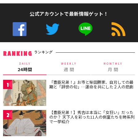
公式アカウントで最新情報ゲット！
ランキング
RANKING
DAILY
WEEKLY
MONTHLY
24時間
週 間
月 間
『豊臣兄弟！』お市と柴田勝家、自刃しての最
1
期と「辞世の句」…運命を共にした２人の悲劇
【豊臣兄弟！】秀吉は本当に「女狂い」だった
2
のか？ 天下人を彩った11人の側室たちを時系列
で一挙紹介