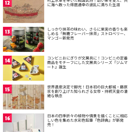
村上水軍を率いた戦国武将！幼い弟を支え、共
12
に海へ散った得居通幸の波乱に満ちた生涯
しっかり抹茶の味わい、さらに果実の香りも楽
13
しめる「無糖フレーバー抹茶」ストロベリー、
マンゴー新発売
コンビニおにぎりが文房具に！コンビニの定番
14
商品をモチーフにした文房具シリーズ『ジムマ
ート』誕生
世界遺産決定で脚光！日本初の巨大都城・藤原
15
京を創り上げた知られざる女帝・持統天皇の凄
絶な執念
日本の四季折々の植物や情景を描くことに相応
16
しい色を集めた水彩色鉛筆『色辞典』が新発
売！