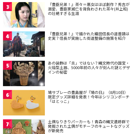
『豊臣兄弟！』茶々＝悪女はほぼ創作？秀吉が
3
溺愛、豊臣家滅亡を背負わされた茶々(井上和)
の壮絶すぎる生涯
『豊臣兄弟！』で描かれた織田信長の道普請は
4
史実？信長が実施した街道整備の施策を紹介
あの装飾は「炎」ではない？縄文時代の国宝・
5
火焔型土器、5000年前の人々が刻んだ謎とデザ
インの秘密
鳩サブレーの豊島屋が『鳩の日』（8月10日）
6
限定グッズ詳細を発表！今年はシリコンポーチ
「はとっこ」
土偶なりきりパーカーも！青森の縄文遺跡群で
7
発掘された土偶がモチーフのキュートなグッズ
が新発売