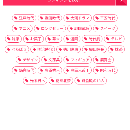
江戸時代
戦国時代
大河ドラマ
平安時代
アニメ
ロングセラー
戦国武将
スイーツ
雑学
お菓子
幕末
漫画
時代劇
テレビ
べらぼう
明治時代
徳川家康
織田信長
抹茶
デザイン
文房具
フィギュア
展覧会
鎌倉時代
豊臣秀吉
豊臣兄弟！
昭和時代
光る君へ
葛飾北斎
鎌倉殿の13人