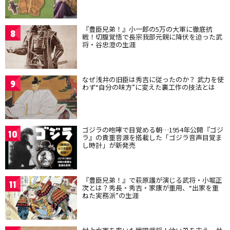
『豊臣兄弟！』小一郎の5万の大軍に徹底抗
8
戦！切腹覚悟で長宗我部元親に降伏を迫った武
将・谷忠澄の生涯
なぜ浅井の旧臣は秀吉に従ったのか？ 武力を使
9
わず“自分の味方”に変えた裏工作の技法とは
ゴジラの咆哮で目覚める朝…1954年公開『ゴジ
10
ラ』の貴重音源を搭載した「ゴジラ音声目覚ま
し時計」が新発売
『豊臣兄弟！』で萩原護が演じる武将・小堀正
11
次とは？秀長・秀吉・家康が重用、“出家を重
ねた実務派”の生涯