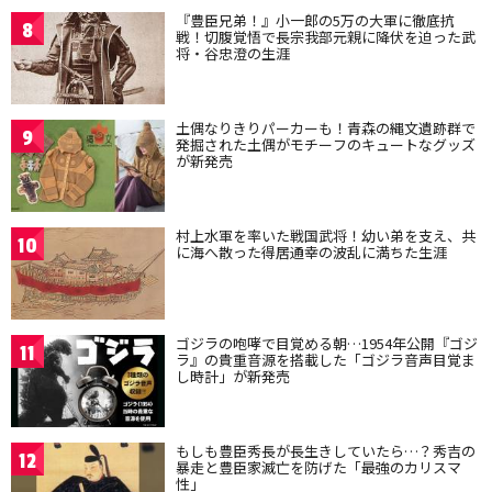
『豊臣兄弟！』小一郎の5万の大軍に徹底抗
8
戦！切腹覚悟で長宗我部元親に降伏を迫った武
将・谷忠澄の生涯
土偶なりきりパーカーも！青森の縄文遺跡群で
9
発掘された土偶がモチーフのキュートなグッズ
が新発売
村上水軍を率いた戦国武将！幼い弟を支え、共
10
に海へ散った得居通幸の波乱に満ちた生涯
ゴジラの咆哮で目覚める朝…1954年公開『ゴジ
11
ラ』の貴重音源を搭載した「ゴジラ音声目覚ま
し時計」が新発売
もしも豊臣秀長が長生きしていたら…？秀吉の
12
暴走と豊臣家滅亡を防げた「最強のカリスマ
性」