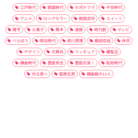
江戸時代
戦国時代
大河ドラマ
平安時代
アニメ
ロングセラー
戦国武将
スイーツ
雑学
お菓子
幕末
漫画
時代劇
テレビ
べらぼう
明治時代
徳川家康
織田信長
抹茶
デザイン
文房具
フィギュア
展覧会
鎌倉時代
豊臣秀吉
豊臣兄弟！
昭和時代
光る君へ
葛飾北斎
鎌倉殿の13人