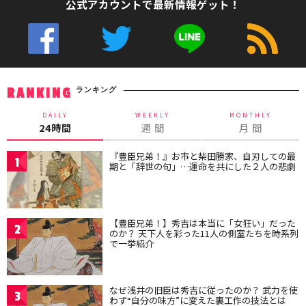
公式アカウントで最新情報ゲット！
ランキング
RANKING
DAILY
WEEKLY
MONTHLY
24時間
週 間
月 間
『豊臣兄弟！』お市と柴田勝家、自刃しての最
1
期と「辞世の句」…運命を共にした２人の悲劇
【豊臣兄弟！】秀吉は本当に「女狂い」だった
2
のか？ 天下人を彩った11人の側室たちを時系列
で一挙紹介
なぜ浅井の旧臣は秀吉に従ったのか？ 武力を使
3
わず“自分の味方”に変えた裏工作の技法とは