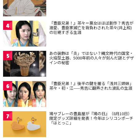
『豊臣兄弟！』茶々＝悪女はほぼ創作？秀吉が
4
溺愛、豊臣家滅亡を背負わされた茶々(井上和)
の壮絶すぎる生涯
あの装飾は「炎」ではない？縄文時代の国宝・
5
火焔型土器、5000年前の人々が刻んだ謎とデザ
インの秘密
『豊臣兄弟！』後半の鍵を握る「浅井三姉妹」
6
茶々・初・江——秀吉に翻弄された波乱の生涯
鳩サブレーの豊島屋が『鳩の日』（8月10日）
7
限定グッズ詳細を発表！今年はシリコンポーチ
「はとっこ」