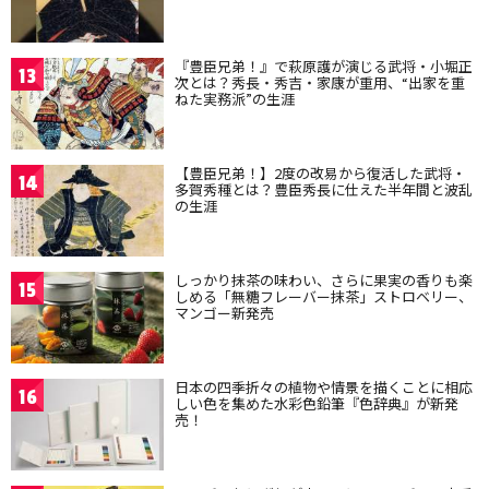
『豊臣兄弟！』で萩原護が演じる武将・小堀正
13
次とは？秀長・秀吉・家康が重用、“出家を重
ねた実務派”の生涯
【豊臣兄弟！】2度の改易から復活した武将・
14
多賀秀種とは？豊臣秀長に仕えた半年間と波乱
の生涯
しっかり抹茶の味わい、さらに果実の香りも楽
15
しめる「無糖フレーバー抹茶」ストロベリー、
マンゴー新発売
日本の四季折々の植物や情景を描くことに相応
16
しい色を集めた水彩色鉛筆『色辞典』が新発
売！