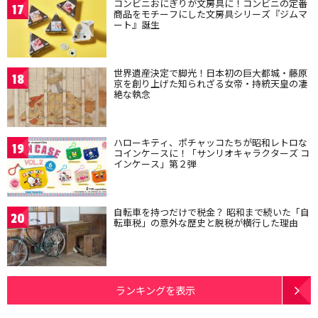
コンビニおにぎりが文房具に！コンビニの定番
17
商品をモチーフにした文房具シリーズ『ジムマ
ート』誕生
世界遺産決定で脚光！日本初の巨大都城・藤原
18
京を創り上げた知られざる女帝・持統天皇の凄
絶な執念
ハローキティ、ポチャッコたちが昭和レトロな
19
コインケースに！「サンリオキャラクターズ コ
インケース」第２弾
自転車を持つだけで税金？ 昭和まで続いた「自
20
転車税」の意外な歴史と脱税が横行した理由
ランキングを表示