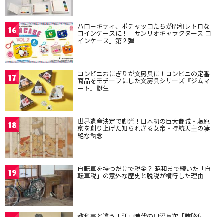
ハローキティ、ポチャッコたちが昭和レトロな
16
コインケースに！「サンリオキャラクターズ コ
インケース」第２弾
コンビニおにぎりが文房具に！コンビニの定番
17
商品をモチーフにした文房具シリーズ『ジムマ
ート』誕生
世界遺産決定で脚光！日本初の巨大都城・藤原
18
京を創り上げた知られざる女帝・持統天皇の凄
絶な執念
自転車を持つだけで税金？ 昭和まで続いた「自
19
転車税」の意外な歴史と脱税が横行した理由
教科書と違う！江戸時代の田沼意次「賄賂伝