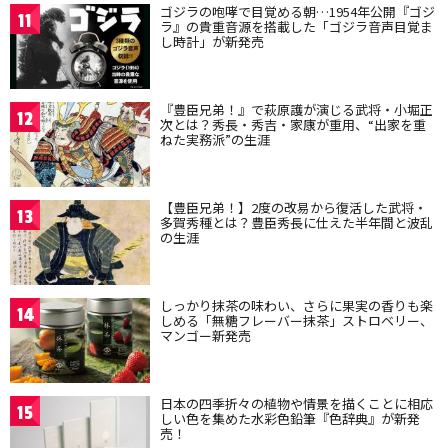
ゴジラの咆哮で目覚める朝…1954年公開『ゴジ
11
ラ』の貴重音源を搭載した「ゴジラ音声目覚ま
し時計」が新発売
『豊臣兄弟！』で萩原護が演じる武将・小堀正
12
次とは？秀長・秀吉・家康が重用、“出家を重
ねた実務派”の生涯
【豊臣兄弟！】2度の改易から復活した武将・
13
多賀秀種とは？豊臣秀長に仕えた半年間と波乱
の生涯
しっかり抹茶の味わい、さらに果実の香りも楽
14
しめる「無糖フレーバー抹茶」ストロベリー、
マンゴー新発売
日本の四季折々の植物や情景を描くことに相応
15
しい色を集めた水彩色鉛筆『色辞典』が新発
売！