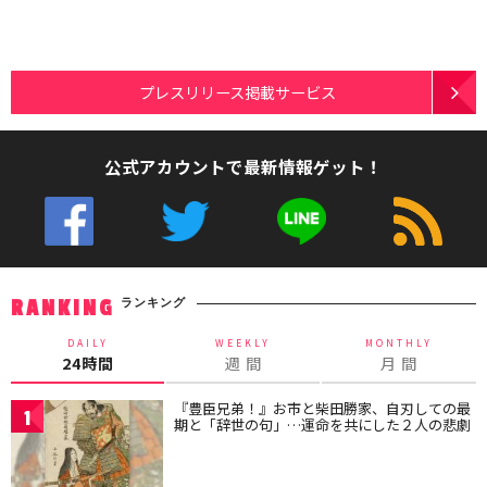
プレスリリース掲載サービス
公式アカウントで最新情報ゲット！
ランキング
RANKING
DAILY
WEEKLY
MONTHLY
24時間
週 間
月 間
『豊臣兄弟！』お市と柴田勝家、自刃しての最
1
期と「辞世の句」…運命を共にした２人の悲劇