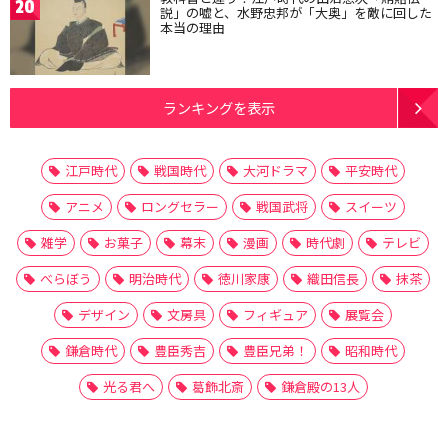
20
説」の嘘と、水野忠邦が「大奥」を敵に回した
本当の理由
ランキングを表示
江戸時代
戦国時代
大河ドラマ
平安時代
アニメ
ロングセラー
戦国武将
スイーツ
雑学
お菓子
幕末
漫画
時代劇
テレビ
べらぼう
明治時代
徳川家康
織田信長
抹茶
デザイン
文房具
フィギュア
展覧会
鎌倉時代
豊臣秀吉
豊臣兄弟！
昭和時代
光る君へ
葛飾北斎
鎌倉殿の13人