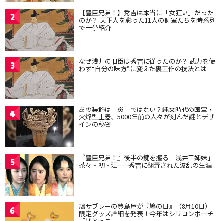
【豊臣兄弟！】秀吉は本当に「女狂い」だった
2
のか？ 天下人を彩った11人の側室たちを時系列
で一挙紹介
なぜ浅井の旧臣は秀吉に従ったのか？ 武力を使
3
わず“自分の味方”に変えた裏工作の技法とは
あの装飾は「炎」ではない？縄文時代の国宝・
4
火焔型土器、5000年前の人々が刻んだ謎とデザ
インの秘密
『豊臣兄弟！』後半の鍵を握る「浅井三姉妹」
5
茶々・初・江——秀吉に翻弄された波乱の生涯
鳩サブレーの豊島屋が『鳩の日』（8月10日）
6
限定グッズ詳細を発表！今年はシリコンポーチ
「はとっこ」