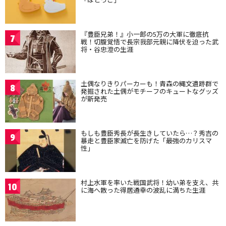
『豊臣兄弟！』小一郎の5万の大軍に徹底抗
7
戦！切腹覚悟で長宗我部元親に降伏を迫った武
将・谷忠澄の生涯
土偶なりきりパーカーも！青森の縄文遺跡群で
8
発掘された土偶がモチーフのキュートなグッズ
が新発売
もしも豊臣秀長が長生きしていたら…？秀吉の
9
暴走と豊臣家滅亡を防げた「最強のカリスマ
性」
村上水軍を率いた戦国武将！幼い弟を支え、共
10
に海へ散った得居通幸の波乱に満ちた生涯