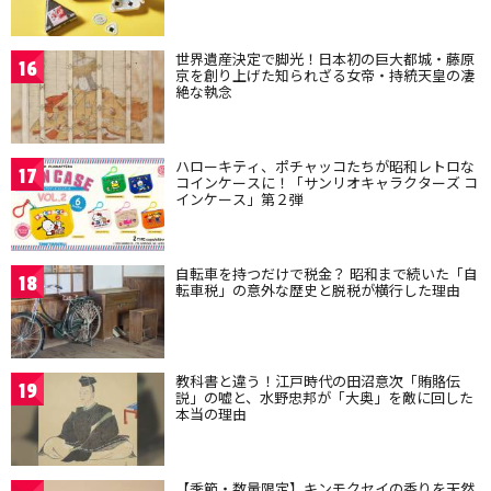
世界遺産決定で脚光！日本初の巨大都城・藤原
16
京を創り上げた知られざる女帝・持統天皇の凄
絶な執念
ハローキティ、ポチャッコたちが昭和レトロな
17
コインケースに！「サンリオキャラクターズ コ
インケース」第２弾
自転車を持つだけで税金？ 昭和まで続いた「自
18
転車税」の意外な歴史と脱税が横行した理由
教科書と違う！江戸時代の田沼意次「賄賂伝
19
説」の嘘と、水野忠邦が「大奥」を敵に回した
本当の理由
【季節・数量限定】キンモクセイの香りを天然