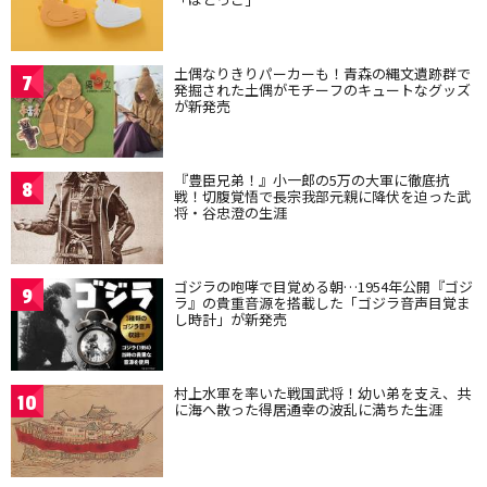
土偶なりきりパーカーも！青森の縄文遺跡群で
7
発掘された土偶がモチーフのキュートなグッズ
が新発売
『豊臣兄弟！』小一郎の5万の大軍に徹底抗
8
戦！切腹覚悟で長宗我部元親に降伏を迫った武
将・谷忠澄の生涯
ゴジラの咆哮で目覚める朝…1954年公開『ゴジ
9
ラ』の貴重音源を搭載した「ゴジラ音声目覚ま
し時計」が新発売
村上水軍を率いた戦国武将！幼い弟を支え、共
10
に海へ散った得居通幸の波乱に満ちた生涯