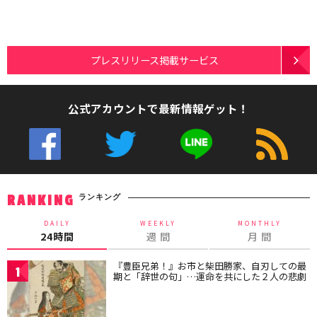
プレスリリース掲載サービス
公式アカウントで最新情報ゲット！
ランキング
RANKING
DAILY
WEEKLY
MONTHLY
24時間
週 間
月 間
『豊臣兄弟！』お市と柴田勝家、自刃しての最
1
期と「辞世の句」…運命を共にした２人の悲劇