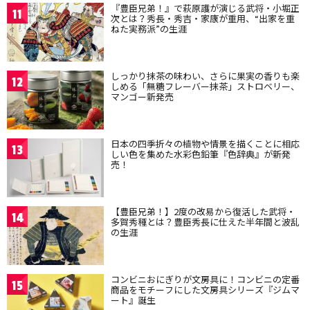
『豊臣兄弟！』で萩原護が演じる武将・小堀正
11
次とは？秀長・秀吉・家康が重用、“出家を重
ねた実務派”の生涯
しっかり抹茶の味わい、さらに果実の香りも楽
12
しめる「無糖フレーバー抹茶」ストロベリー、
マンゴー新発売
日本の四季折々の植物や情景を描くことに相応
13
しい色を集めた水彩色鉛筆『色辞典』が新発
売！
【豊臣兄弟！】2度の改易から復活した武将・
14
多賀秀種とは？豊臣秀長に仕えた半年間と波乱
の生涯
コンビニおにぎりが文房具に！コンビニの定番
15
商品をモチーフにした文房具シリーズ『ジムマ
ート』誕生