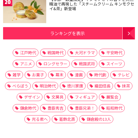
20
精油で再現した「スチームクリーム キンモクセ
イ&茶」新登場
ランキングを表示
江戸時代
戦国時代
大河ドラマ
平安時代
アニメ
ロングセラー
戦国武将
スイーツ
雑学
お菓子
幕末
漫画
時代劇
テレビ
べらぼう
明治時代
徳川家康
織田信長
抹茶
デザイン
文房具
フィギュア
展覧会
鎌倉時代
豊臣秀吉
豊臣兄弟！
昭和時代
光る君へ
葛飾北斎
鎌倉殿の13人