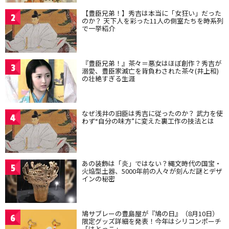
【豊臣兄弟！】秀吉は本当に「女狂い」だった
2
のか？ 天下人を彩った11人の側室たちを時系列
で一挙紹介
『豊臣兄弟！』茶々＝悪女はほぼ創作？秀吉が
3
溺愛、豊臣家滅亡を背負わされた茶々(井上和)
の壮絶すぎる生涯
なぜ浅井の旧臣は秀吉に従ったのか？ 武力を使
4
わず“自分の味方”に変えた裏工作の技法とは
あの装飾は「炎」ではない？縄文時代の国宝・
5
火焔型土器、5000年前の人々が刻んだ謎とデザ
インの秘密
鳩サブレーの豊島屋が『鳩の日』（8月10日）
6
限定グッズ詳細を発表！今年はシリコンポーチ
「はとっこ」