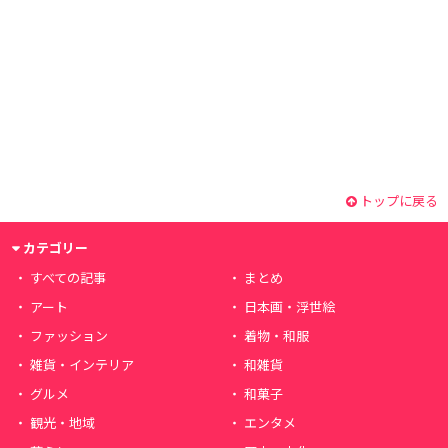
トップに戻る
カテゴリー
すべての記事
まとめ
アート
日本画・浮世絵
ファッション
着物・和服
雑貨・インテリア
和雑貨
グルメ
和菓子
観光・地域
エンタメ