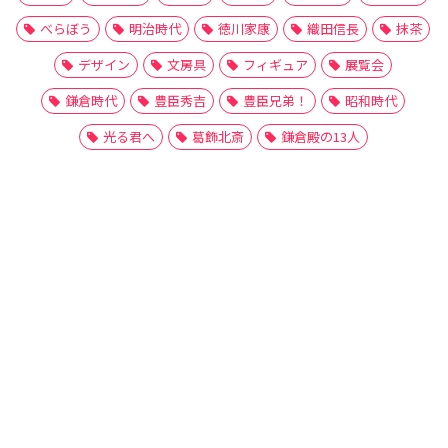
べらぼう
明治時代
徳川家康
織田信長
抹茶
デザイン
文房具
フィギュア
展覧会
鎌倉時代
豊臣秀吉
豊臣兄弟！
昭和時代
光る君へ
葛飾北斎
鎌倉殿の13人