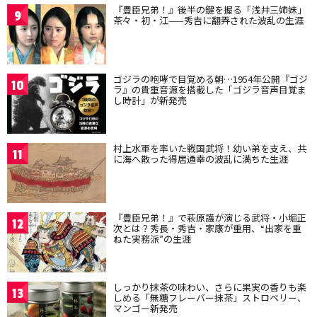
『豊臣兄弟！』後半の鍵を握る「浅井三姉妹」
9
茶々・初・江——秀吉に翻弄された波乱の生涯
ゴジラの咆哮で目覚める朝…1954年公開『ゴジ
10
ラ』の貴重音源を搭載した「ゴジラ音声目覚ま
し時計」が新発売
村上水軍を率いた戦国武将！幼い弟を支え、共
11
に海へ散った得居通幸の波乱に満ちた生涯
『豊臣兄弟！』で萩原護が演じる武将・小堀正
12
次とは？秀長・秀吉・家康が重用、“出家を重
ねた実務派”の生涯
しっかり抹茶の味わい、さらに果実の香りも楽
13
しめる「無糖フレーバー抹茶」ストロベリー、
マンゴー新発売