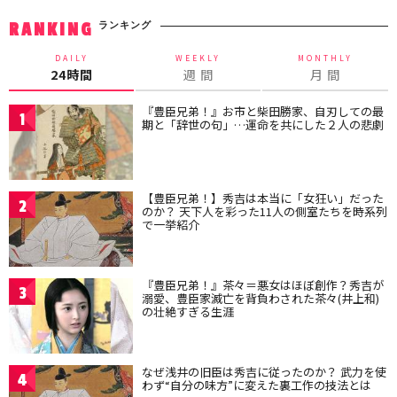
ランキング
RANKING
DAILY
WEEKLY
MONTHLY
24時間
週 間
月 間
『豊臣兄弟！』お市と柴田勝家、自刃しての最
1
期と「辞世の句」…運命を共にした２人の悲劇
【豊臣兄弟！】秀吉は本当に「女狂い」だった
2
のか？ 天下人を彩った11人の側室たちを時系列
で一挙紹介
『豊臣兄弟！』茶々＝悪女はほぼ創作？秀吉が
3
溺愛、豊臣家滅亡を背負わされた茶々(井上和)
の壮絶すぎる生涯
なぜ浅井の旧臣は秀吉に従ったのか？ 武力を使
4
わず“自分の味方”に変えた裏工作の技法とは