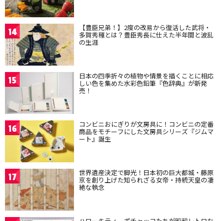
【豊臣兄弟！】2度の改易から復活した武将・
14
多賀秀種とは？豊臣秀長に仕えた半年間と波乱
の生涯
日本の四季折々の植物や情景を描くことに相応
15
しい色を集めた水彩色鉛筆『色辞典』が新発
売！
コンビニおにぎりが文房具に！コンビニの定番
16
商品をモチーフにした文房具シリーズ『ジムマ
ート』誕生
世界遺産決定で脚光！日本初の巨大都城・藤原
17
京を創り上げた知られざる女帝・持統天皇の凄
絶な執念
ハローキティ、ポチャッコたちが昭和レトロな