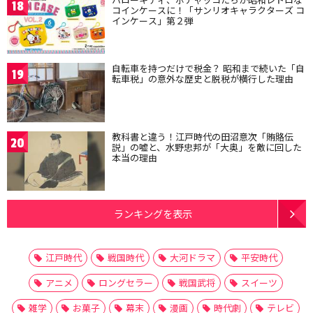
18
コインケースに！「サンリオキャラクターズ コ
インケース」第２弾
自転車を持つだけで税金？ 昭和まで続いた「自
19
転車税」の意外な歴史と脱税が横行した理由
教科書と違う！江戸時代の田沼意次「賄賂伝
20
説」の嘘と、水野忠邦が「大奥」を敵に回した
本当の理由
ランキングを表示
江戸時代
戦国時代
大河ドラマ
平安時代
アニメ
ロングセラー
戦国武将
スイーツ
雑学
お菓子
幕末
漫画
時代劇
テレビ