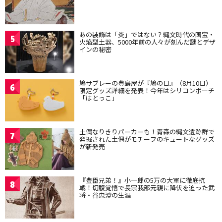
あの装飾は「炎」ではない？縄文時代の国宝・
5
火焔型土器、5000年前の人々が刻んだ謎とデザ
インの秘密
鳩サブレーの豊島屋が『鳩の日』（8月10日）
6
限定グッズ詳細を発表！今年はシリコンポーチ
「はとっこ」
土偶なりきりパーカーも！青森の縄文遺跡群で
7
発掘された土偶がモチーフのキュートなグッズ
が新発売
『豊臣兄弟！』小一郎の5万の大軍に徹底抗
8
戦！切腹覚悟で長宗我部元親に降伏を迫った武
将・谷忠澄の生涯