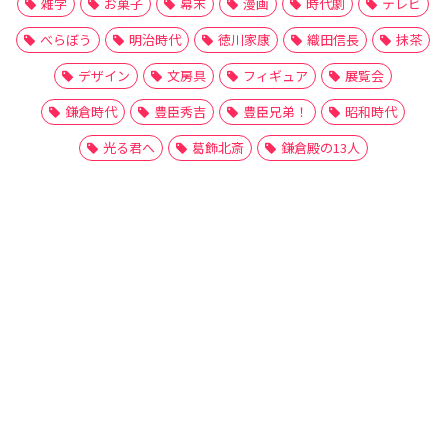
雑学
お菓子
幕末
漫画
時代劇
テレビ
べらぼう
明治時代
徳川家康
織田信長
抹茶
デザイン
文房具
フィギュア
展覧会
鎌倉時代
豊臣秀吉
豊臣兄弟！
昭和時代
光る君へ
葛飾北斎
鎌倉殿の13人