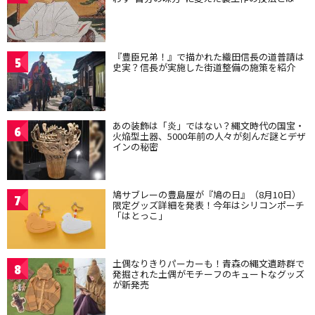
『豊臣兄弟！』で描かれた織田信長の道普請は
5
史実？信長が実施した街道整備の施策を紹介
あの装飾は「炎」ではない？縄文時代の国宝・
6
火焔型土器、5000年前の人々が刻んだ謎とデザ
インの秘密
鳩サブレーの豊島屋が『鳩の日』（8月10日）
7
限定グッズ詳細を発表！今年はシリコンポーチ
「はとっこ」
土偶なりきりパーカーも！青森の縄文遺跡群で
8
発掘された土偶がモチーフのキュートなグッズ
が新発売