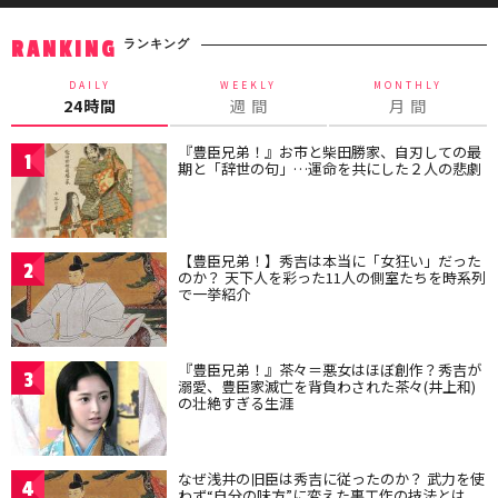
ランキング
RANKING
DAILY
WEEKLY
MONTHLY
24時間
週 間
月 間
『豊臣兄弟！』お市と柴田勝家、自刃しての最
1
期と「辞世の句」…運命を共にした２人の悲劇
【豊臣兄弟！】秀吉は本当に「女狂い」だった
2
のか？ 天下人を彩った11人の側室たちを時系列
で一挙紹介
『豊臣兄弟！』茶々＝悪女はほぼ創作？秀吉が
3
溺愛、豊臣家滅亡を背負わされた茶々(井上和)
の壮絶すぎる生涯
なぜ浅井の旧臣は秀吉に従ったのか？ 武力を使
4
わず“自分の味方”に変えた裏工作の技法とは