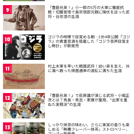
『豊臣兄弟！』小一郎の5万の大軍に徹底抗
9
戦！切腹覚悟で長宗我部元親に降伏を迫った武
将・谷忠澄の生涯
ゴジラの咆哮で目覚める朝…1954年公開『ゴジ
10
ラ』の貴重音源を搭載した「ゴジラ音声目覚ま
し時計」が新発売
村上水軍を率いた戦国武将！幼い弟を支え、共
11
に海へ散った得居通幸の波乱に満ちた生涯
『豊臣兄弟！』で萩原護が演じる武将・小堀正
12
次とは？秀長・秀吉・家康が重用、“出家を重
ねた実務派”の生涯
しっかり抹茶の味わい、さらに果実の香りも楽
13
しめる「無糖フレーバー抹茶」ストロベリー、
マンゴー新発売