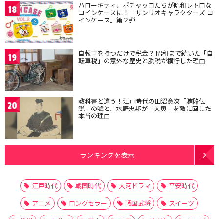
ハローキティ、ポチャッコたちが昭和レトロな
18
コインケースに！「サンリオキャラクターズ コ
インケース」第２弾
自転車を持つだけで税金？ 昭和まで続いた「自
19
転車税」の意外な歴史と脱税が横行した理由
教科書と違う！江戸時代の田沼意次「賄賂伝
20
説」の嘘と、水野忠邦が「大奥」を敵に回した
本当の理由
ランキングを表示
江戸時代
戦国時代
大河ドラマ
平安時代
アニメ
ロングセラー
戦国武将
スイーツ