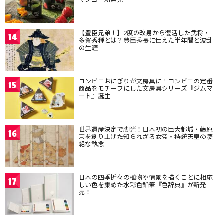
【豊臣兄弟！】2度の改易から復活した武将・
14
多賀秀種とは？豊臣秀長に仕えた半年間と波乱
の生涯
コンビニおにぎりが文房具に！コンビニの定番
15
商品をモチーフにした文房具シリーズ『ジムマ
ート』誕生
世界遺産決定で脚光！日本初の巨大都城・藤原
16
京を創り上げた知られざる女帝・持統天皇の凄
絶な執念
日本の四季折々の植物や情景を描くことに相応
17
しい色を集めた水彩色鉛筆『色辞典』が新発
売！