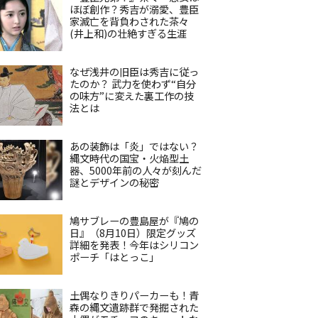
ほぼ創作？秀吉が溺愛、豊臣
家滅亡を背負わされた茶々
(井上和)の壮絶すぎる生涯
なぜ浅井の旧臣は秀吉に従っ
たのか？ 武力を使わず“自分
の味方”に変えた裏工作の技
法とは
あの装飾は「炎」ではない？
縄文時代の国宝・火焔型土
器、5000年前の人々が刻んだ
謎とデザインの秘密
鳩サブレーの豊島屋が『鳩の
日』（8月10日）限定グッズ
詳細を発表！今年はシリコン
ポーチ「はとっこ」
土偶なりきりパーカーも！青
森の縄文遺跡群で発掘された