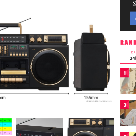
RAN
DA
2
1
2