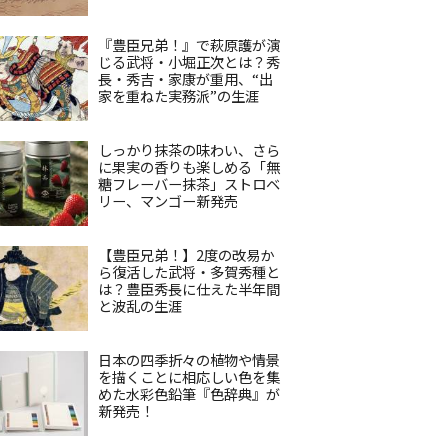
『豊臣兄弟！』で萩原護が演
じる武将・小堀正次とは？秀
長・秀吉・家康が重用、“出
家を重ねた実務派”の生涯
しっかり抹茶の味わい、さら
に果実の香りも楽しめる「無
糖フレーバー抹茶」ストロベ
リー、マンゴー新発売
【豊臣兄弟！】2度の改易か
ら復活した武将・多賀秀種と
は？豊臣秀長に仕えた半年間
と波乱の生涯
日本の四季折々の植物や情景
を描くことに相応しい色を集
めた水彩色鉛筆『色辞典』が
新発売！