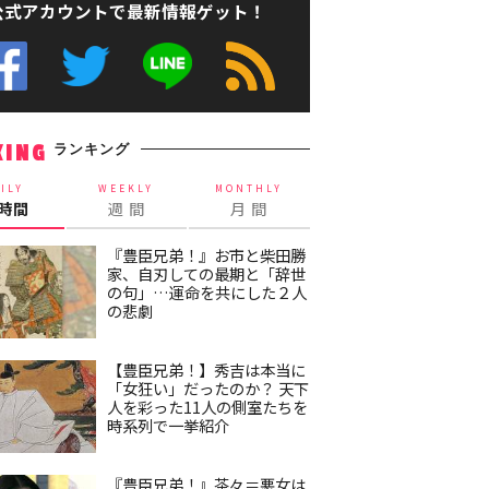
公式アカウントで最新情報ゲット！
ランキング
KING
ILY
WEEKLY
MONTHLY
4時間
週 間
月 間
『豊臣兄弟！』お市と柴田勝
家、自刃しての最期と「辞世
の句」…運命を共にした２人
の悲劇
【豊臣兄弟！】秀吉は本当に
「女狂い」だったのか？ 天下
人を彩った11人の側室たちを
時系列で一挙紹介
『豊臣兄弟！』茶々＝悪女は