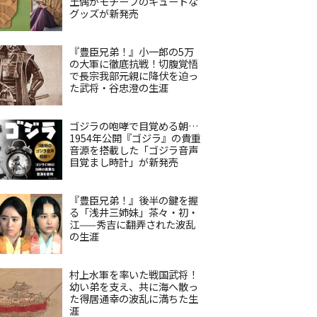
土偶がモチーフのキュートな
グッズが新発売
『豊臣兄弟！』小一郎の5万
の大軍に徹底抗戦！切腹覚悟
で長宗我部元親に降伏を迫っ
た武将・谷忠澄の生涯
ゴジラの咆哮で目覚める朝…
1954年公開『ゴジラ』の貴重
音源を搭載した「ゴジラ音声
目覚まし時計」が新発売
『豊臣兄弟！』後半の鍵を握
る「浅井三姉妹」茶々・初・
江——秀吉に翻弄された波乱
の生涯
村上水軍を率いた戦国武将！
幼い弟を支え、共に海へ散っ
た得居通幸の波乱に満ちた生
涯