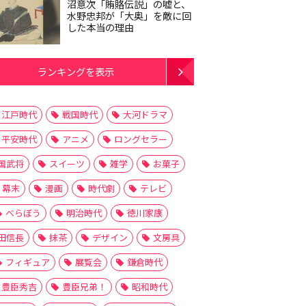
沼意次「賄賂伝説」の嘘と、
水野忠邦が「大奥」を敵に回
した本当の理由
ランキングを表示
江戸時代
戦国時代
大河ドラマ
平安時代
アニメ
ロングセラー
国武将
スイーツ
雑学
お菓子
幕末
漫画
時代劇
テレビ
べらぼう
明治時代
徳川家康
田信長
抹茶
デザイン
文房具
フィギュア
展覧会
鎌倉時代
豊臣秀吉
豊臣兄弟！
昭和時代