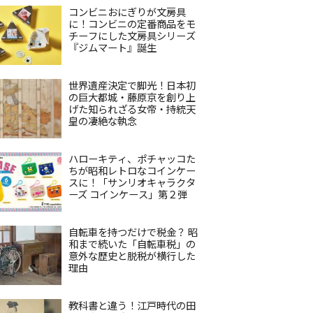
コンビニおにぎりが文房具
に！コンビニの定番商品をモ
チーフにした文房具シリーズ
『ジムマート』誕生
世界遺産決定で脚光！日本初
の巨大都城・藤原京を創り上
げた知られざる女帝・持統天
皇の凄絶な執念
ハローキティ、ポチャッコた
ちが昭和レトロなコインケー
スに！「サンリオキャラクタ
ーズ コインケース」第２弾
自転車を持つだけで税金？ 昭
和まで続いた「自転車税」の
意外な歴史と脱税が横行した
理由
教科書と違う！江戸時代の田