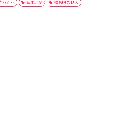
光る君へ
葛飾北斎
鎌倉殿の13人