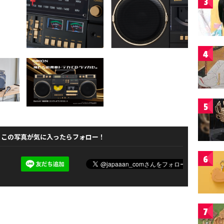
3
4
5
この写真が気に入ったらフォロー！
6
7