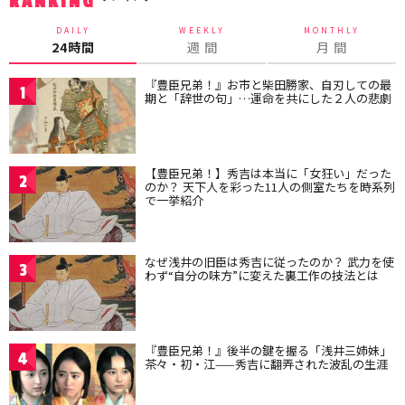
RANKING
DAILY
WEEKLY
MONTHLY
24時間
週 間
月 間
『豊臣兄弟！』お市と柴田勝家、自刃しての最
1
期と「辞世の句」…運命を共にした２人の悲劇
【豊臣兄弟！】秀吉は本当に「女狂い」だった
2
のか？ 天下人を彩った11人の側室たちを時系列
で一挙紹介
なぜ浅井の旧臣は秀吉に従ったのか？ 武力を使
3
わず“自分の味方”に変えた裏工作の技法とは
『豊臣兄弟！』後半の鍵を握る「浅井三姉妹」
4
茶々・初・江——秀吉に翻弄された波乱の生涯