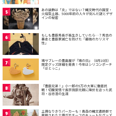
あの装飾は「炎」ではない？縄文時代の国宝・
5
火焔型土器、5000年前の人々が刻んだ謎とデザ
インの秘密
もしも豊臣秀長が長生きしていたら…？秀吉の
6
暴走と豊臣家滅亡を防げた「最強のカリスマ
性」
鳩サブレーの豊島屋が『鳩の日』（8月10日）
7
限定グッズ詳細を発表！今年はシリコンポーチ
「はとっこ」
『豊臣兄弟！』小一郎の5万の大軍に徹底抗
8
戦！切腹覚悟で長宗我部元親に降伏を迫った武
将・谷忠澄の生涯
土偶なりきりパーカーも！青森の縄文遺跡群で
9
発掘された土偶がモチーフのキュートなグッズ