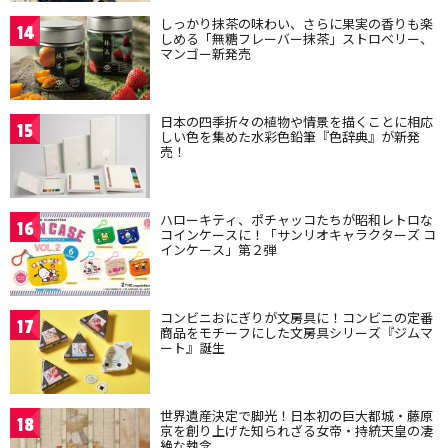
しっかり抹茶の味わい、さらに果実の香りも楽
14
しめる「無糖フレーバー抹茶」ストロベリー、
マンゴー新発売
日本の四季折々の植物や情景を描くことに相応
15
しい色を集めた水彩色鉛筆『色辞典』が新発
売！
ハローキティ、ポチャッコたちが昭和レトロな
16
コインケースに！「サンリオキャラクターズ コ
インケース」第２弾
コンビニおにぎりが文房具に！コンビニの定番
17
商品をモチーフにした文房具シリーズ『ジムマ
ート』誕生
世界遺産決定で脚光！日本初の巨大都城・藤原
18
京を創り上げた知られざる女帝・持統天皇の凄
絶な執念