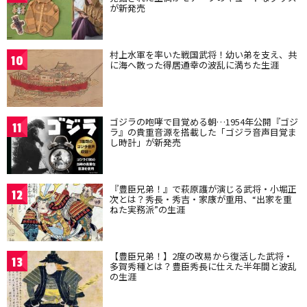
が新発売
村上水軍を率いた戦国武将！幼い弟を支え、共
10
に海へ散った得居通幸の波乱に満ちた生涯
ゴジラの咆哮で目覚める朝…1954年公開『ゴジ
11
ラ』の貴重音源を搭載した「ゴジラ音声目覚ま
し時計」が新発売
『豊臣兄弟！』で萩原護が演じる武将・小堀正
12
次とは？秀長・秀吉・家康が重用、“出家を重
ねた実務派”の生涯
【豊臣兄弟！】2度の改易から復活した武将・
13
多賀秀種とは？豊臣秀長に仕えた半年間と波乱
の生涯