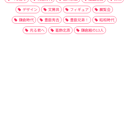
デザイン
文房具
フィギュア
展覧会
鎌倉時代
豊臣秀吉
豊臣兄弟！
昭和時代
光る君へ
葛飾北斎
鎌倉殿の13人