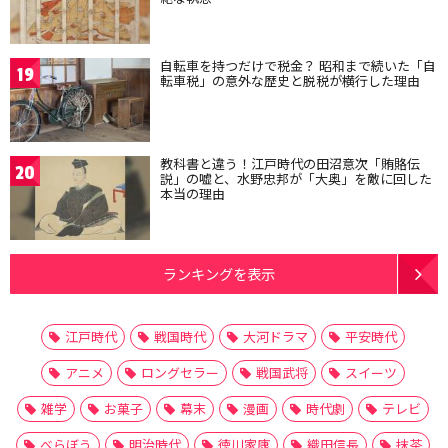
自転車を持つだけで税金？ 昭和まで続いた「自
19
転車税」の意外な歴史と脱税が横行した理由
教科書と違う！江戸時代の田沼意次「賄賂伝
20
説」の嘘と、水野忠邦が「大奥」を敵に回した
本当の理由
ランキングを表示
江戸時代
戦国時代
大河ドラマ
平安時代
アニメ
ロングセラー
戦国武将
スイーツ
雑学
お菓子
幕末
漫画
時代劇
テレビ
べらぼう
明治時代
徳川家康
織田信長
抹茶