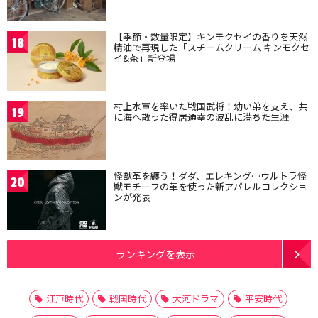
【季節・数量限定】キンモクセイの香りを天然
18
精油で再現した「スチームクリーム キンモクセ
イ&茶」新登場
村上水軍を率いた戦国武将！幼い弟を支え、共
19
に海へ散った得居通幸の波乱に満ちた生涯
怪獣革を纏う！ダダ、エレキング…ウルトラ怪
20
獣モチーフの革を使った新アパレルコレクショ
ンが発表
ランキングを表示
江戸時代
戦国時代
大河ドラマ
平安時代