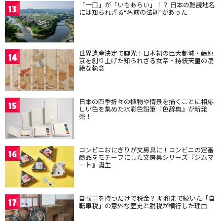
「一口」が「いもあらい」！？ 日本の難読地名
13
には知られざる“名前の法則”があった
世界遺産決定で脚光！日本初の巨大都城・藤原
14
京を創り上げた知られざる女帝・持統天皇の凄
絶な執念
日本の四季折々の植物や情景を描くことに相応
15
しい色を集めた水彩色鉛筆『色辞典』が新発
売！
コンビニおにぎりが文房具に！コンビニの定番
16
商品をモチーフにした文房具シリーズ『ジムマ
ート』誕生
自転車を持つだけで税金？ 昭和まで続いた「自
17
転車税」の意外な歴史と脱税が横行した理由