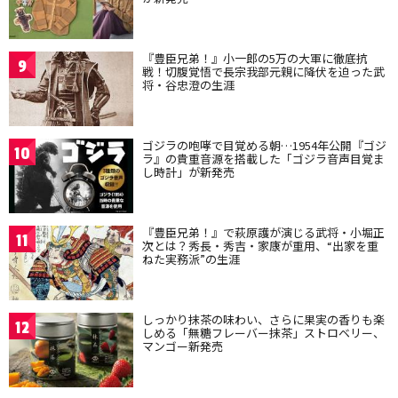
『豊臣兄弟！』小一郎の5万の大軍に徹底抗
9
戦！切腹覚悟で長宗我部元親に降伏を迫った武
将・谷忠澄の生涯
ゴジラの咆哮で目覚める朝…1954年公開『ゴジ
10
ラ』の貴重音源を搭載した「ゴジラ音声目覚ま
し時計」が新発売
『豊臣兄弟！』で萩原護が演じる武将・小堀正
11
次とは？秀長・秀吉・家康が重用、“出家を重
ねた実務派”の生涯
しっかり抹茶の味わい、さらに果実の香りも楽
12
しめる「無糖フレーバー抹茶」ストロベリー、
マンゴー新発売