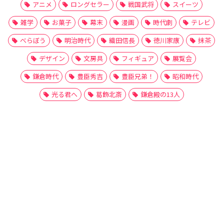
アニメ
ロングセラー
戦国武将
スイーツ
雑学
お菓子
幕末
漫画
時代劇
テレビ
べらぼう
明治時代
織田信長
徳川家康
抹茶
デザイン
文房具
フィギュア
展覧会
鎌倉時代
豊臣秀吉
豊臣兄弟！
昭和時代
光る君へ
葛飾北斎
鎌倉殿の13人