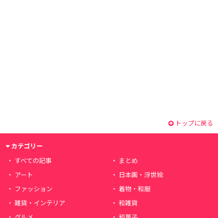
トップに戻る
カテゴリー
すべての記事
まとめ
アート
日本画・浮世絵
ファッション
着物・和服
雑貨・インテリア
和雑貨
グルメ
和菓子