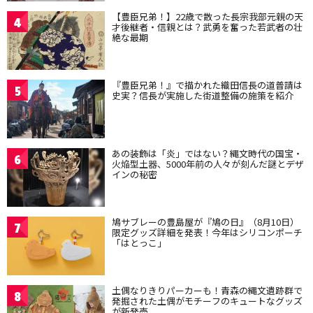
【豊臣兄弟！】22歳で散った長宗我部元親の天
4
才後継者・信親とは？武勇を奮った若武者の壮
絶な最期
『豊臣兄弟！』で描かれた織田信長の道普請は
5
史実？信長が実施した街道整備の施策を紹介
あの装飾は「炎」ではない？縄文時代の国宝・
6
火焔型土器、5000年前の人々が刻んだ謎とデザ
インの秘密
鳩サブレーの豊島屋が『鳩の日』（8月10日）
7
限定グッズ詳細を発表！今年はシリコンポーチ
「はとっこ」
土偶なりきりパーカーも！青森の縄文遺跡群で
8
発掘された土偶がモチーフのキュートなグッズ
が新発売