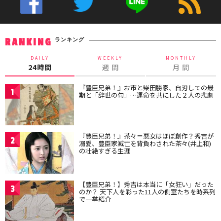
ランキング
RANKING
DAILY
WEEKLY
MONTHLY
24時間
週 間
月 間
『豊臣兄弟！』お市と柴田勝家、自刃しての最
1
期と「辞世の句」…運命を共にした２人の悲劇
『豊臣兄弟！』茶々＝悪女はほぼ創作？秀吉が
2
溺愛、豊臣家滅亡を背負わされた茶々(井上和)
の壮絶すぎる生涯
【豊臣兄弟！】秀吉は本当に「女狂い」だった
3
のか？ 天下人を彩った11人の側室たちを時系列
で一挙紹介