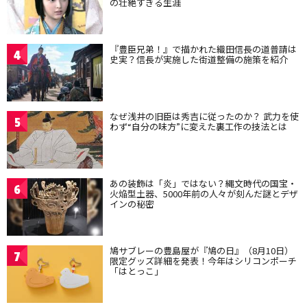
の壮絶すぎる生涯
『豊臣兄弟！』で描かれた織田信長の道普請は
4
史実？信長が実施した街道整備の施策を紹介
なぜ浅井の旧臣は秀吉に従ったのか？ 武力を使
5
わず“自分の味方”に変えた裏工作の技法とは
あの装飾は「炎」ではない？縄文時代の国宝・
6
火焔型土器、5000年前の人々が刻んだ謎とデザ
インの秘密
鳩サブレーの豊島屋が『鳩の日』（8月10日）
7
限定グッズ詳細を発表！今年はシリコンポーチ
「はとっこ」