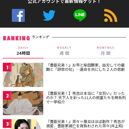
公式アカウントで最新情報ゲット！
ランキング
RANKING
DAILY
WEEKLY
MONTHLY
24時間
週 間
月 間
『豊臣兄弟！』お市と柴田勝家、自刃しての最
1
期と「辞世の句」…運命を共にした２人の悲劇
【豊臣兄弟！】秀吉は本当に「女狂い」だった
2
のか？ 天下人を彩った11人の側室たちを時系列
で一挙紹介
『豊臣兄弟！』茶々＝悪女はほぼ創作？秀吉が
3
溺愛、豊臣家滅亡を背負わされた茶々(井上和)