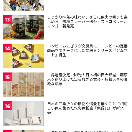
しっかり抹茶の味わい、さらに果実の香りも楽
13
しめる「無糖フレーバー抹茶」ストロベリー、
マンゴー新発売
コンビニおにぎりが文房具に！コンビニの定番
14
商品をモチーフにした文房具シリーズ『ジムマ
ート』誕生
世界遺産決定で脚光！日本初の巨大都城・藤原
15
京を創り上げた知られざる女帝・持統天皇の凄
絶な執念
日本の四季折々の植物や情景を描くことに相応
16
しい色を集めた水彩色鉛筆『色辞典』が新発
売！