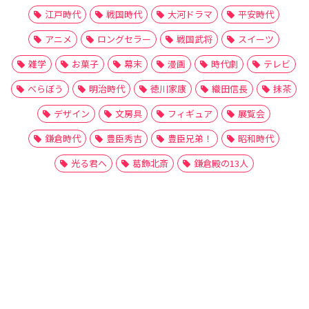
江戸時代
戦国時代
大河ドラマ
平安時代
アニメ
ロングセラー
戦国武将
スイーツ
雑学
お菓子
幕末
漫画
時代劇
テレビ
べらぼう
明治時代
徳川家康
織田信長
抹茶
デザイン
文房具
フィギュア
展覧会
鎌倉時代
豊臣秀吉
豊臣兄弟！
昭和時代
光る君へ
葛飾北斎
鎌倉殿の13人