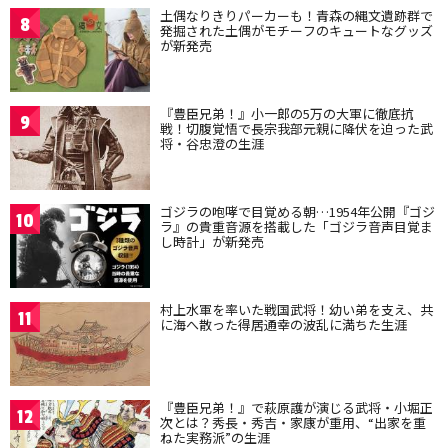
土偶なりきりパーカーも！青森の縄文遺跡群で
8
発掘された土偶がモチーフのキュートなグッズ
が新発売
『豊臣兄弟！』小一郎の5万の大軍に徹底抗
9
戦！切腹覚悟で長宗我部元親に降伏を迫った武
将・谷忠澄の生涯
ゴジラの咆哮で目覚める朝…1954年公開『ゴジ
10
ラ』の貴重音源を搭載した「ゴジラ音声目覚ま
し時計」が新発売
村上水軍を率いた戦国武将！幼い弟を支え、共
11
に海へ散った得居通幸の波乱に満ちた生涯
『豊臣兄弟！』で萩原護が演じる武将・小堀正
12
次とは？秀長・秀吉・家康が重用、“出家を重
ねた実務派”の生涯