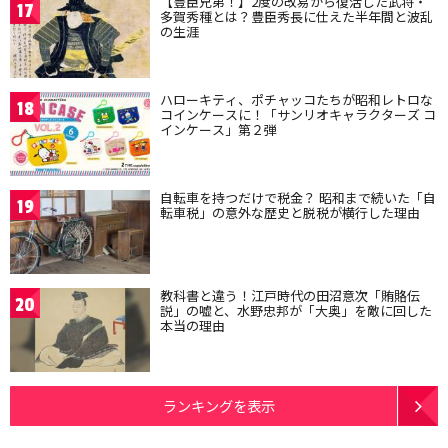
【豊臣兄弟！】2度の改易から復活した武将・
17
多賀秀種とは？豊臣秀長に仕えた半年間と波乱
の生涯
ハローキティ、ポチャッコたちが昭和レトロな
18
コインケースに！「サンリオキャラクターズ コ
インケース」第２弾
自転車を持つだけで税金？ 昭和まで続いた「自
19
転車税」の意外な歴史と脱税が横行した理由
教科書と違う！江戸時代の田沼意次「賄賂伝
20
説」の嘘と、水野忠邦が「大奥」を敵に回した
本当の理由
ランキングを表示