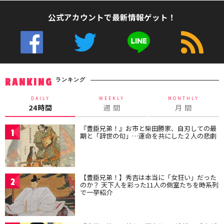
公式アカウントで最新情報ゲット！
ランキング
RANKING
DAILY
WEEKLY
MONTHLY
24時間
週 間
月 間
『豊臣兄弟！』お市と柴田勝家、自刃しての最
1
期と「辞世の句」…運命を共にした２人の悲劇
【豊臣兄弟！】秀吉は本当に「女狂い」だった
2
のか？ 天下人を彩った11人の側室たちを時系列
で一挙紹介