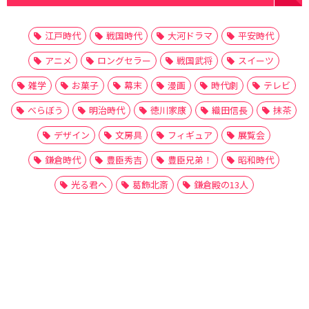
江戸時代
戦国時代
大河ドラマ
平安時代
アニメ
ロングセラー
戦国武将
スイーツ
雑学
お菓子
幕末
漫画
時代劇
テレビ
べらぼう
明治時代
徳川家康
織田信長
抹茶
デザイン
文房具
フィギュア
展覧会
鎌倉時代
豊臣秀吉
豊臣兄弟！
昭和時代
光る君へ
葛飾北斎
鎌倉殿の13人