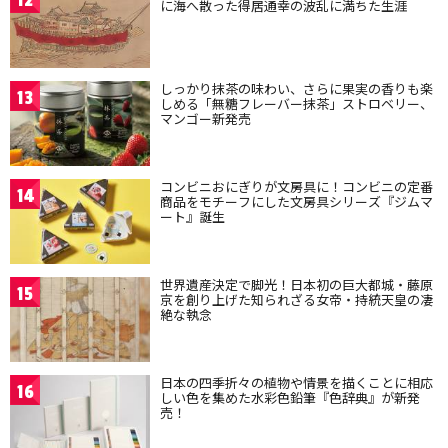
に海へ散った得居通幸の波乱に満ちた生涯
しっかり抹茶の味わい、さらに果実の香りも楽
13
しめる「無糖フレーバー抹茶」ストロベリー、
マンゴー新発売
コンビニおにぎりが文房具に！コンビニの定番
14
商品をモチーフにした文房具シリーズ『ジムマ
ート』誕生
世界遺産決定で脚光！日本初の巨大都城・藤原
15
京を創り上げた知られざる女帝・持統天皇の凄
絶な執念
日本の四季折々の植物や情景を描くことに相応
16
しい色を集めた水彩色鉛筆『色辞典』が新発
売！