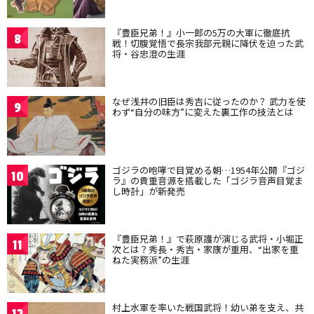
『豊臣兄弟！』小一郎の5万の大軍に徹底抗
8
戦！切腹覚悟で長宗我部元親に降伏を迫った武
将・谷忠澄の生涯
なぜ浅井の旧臣は秀吉に従ったのか？ 武力を使
9
わず“自分の味方”に変えた裏工作の技法とは
ゴジラの咆哮で目覚める朝…1954年公開『ゴジ
10
ラ』の貴重音源を搭載した「ゴジラ音声目覚ま
し時計」が新発売
『豊臣兄弟！』で萩原護が演じる武将・小堀正
11
次とは？秀長・秀吉・家康が重用、“出家を重
ねた実務派”の生涯
村上水軍を率いた戦国武将！幼い弟を支え、共
12