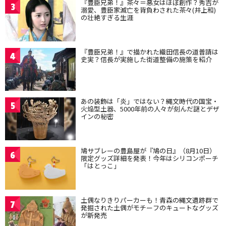
『豊臣兄弟！』茶々＝悪女はほぼ創作？秀吉が
3
溺愛、豊臣家滅亡を背負わされた茶々(井上和)
の壮絶すぎる生涯
『豊臣兄弟！』で描かれた織田信長の道普請は
4
史実？信長が実施した街道整備の施策を紹介
あの装飾は「炎」ではない？縄文時代の国宝・
5
火焔型土器、5000年前の人々が刻んだ謎とデザ
インの秘密
鳩サブレーの豊島屋が『鳩の日』（8月10日）
6
限定グッズ詳細を発表！今年はシリコンポーチ
「はとっこ」
土偶なりきりパーカーも！青森の縄文遺跡群で
7
発掘された土偶がモチーフのキュートなグッズ
が新発売