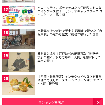
ハローキティ、ポチャッコたちが昭和レトロな
17
コインケースに！「サンリオキャラクターズ コ
インケース」第２弾
自転車を持つだけで税金？ 昭和まで続いた「自
18
転車税」の意外な歴史と脱税が横行した理由
教科書と違う！江戸時代の田沼意次「賄賂伝
19
説」の嘘と、水野忠邦が「大奥」を敵に回した
本当の理由
【季節・数量限定】キンモクセイの香りを天然
20
精油で再現した「スチームクリーム キンモクセ
イ&茶」新登場
ランキングを表示