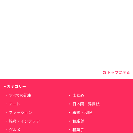
トップに戻る
カテゴリー
すべての記事
まとめ
アート
日本画・浮世絵
ファッション
着物・和服
雑貨・インテリア
和雑貨
グルメ
和菓子