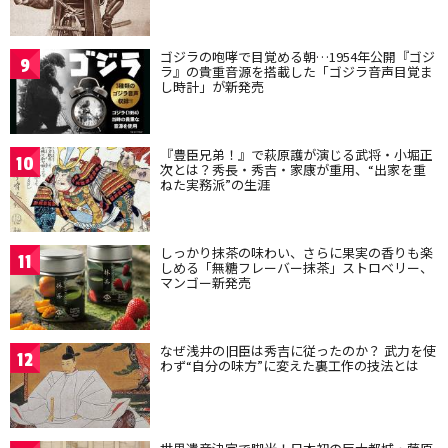
ゴジラの咆哮で目覚める朝…1954年公開『ゴジ
9
ラ』の貴重音源を搭載した「ゴジラ音声目覚ま
し時計」が新発売
『豊臣兄弟！』で萩原護が演じる武将・小堀正
10
次とは？秀長・秀吉・家康が重用、“出家を重
ねた実務派”の生涯
しっかり抹茶の味わい、さらに果実の香りも楽
11
しめる「無糖フレーバー抹茶」ストロベリー、
マンゴー新発売
なぜ浅井の旧臣は秀吉に従ったのか？ 武力を使
12
わず“自分の味方”に変えた裏工作の技法とは