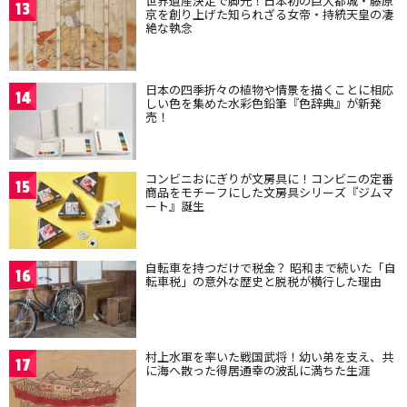
世界遺産決定で脚光！日本初の巨大都城・藤原
13
京を創り上げた知られざる女帝・持統天皇の凄
絶な執念
日本の四季折々の植物や情景を描くことに相応
14
しい色を集めた水彩色鉛筆『色辞典』が新発
売！
コンビニおにぎりが文房具に！コンビニの定番
15
商品をモチーフにした文房具シリーズ『ジムマ
ート』誕生
自転車を持つだけで税金？ 昭和まで続いた「自
16
転車税」の意外な歴史と脱税が横行した理由
村上水軍を率いた戦国武将！幼い弟を支え、共
17
に海へ散った得居通幸の波乱に満ちた生涯