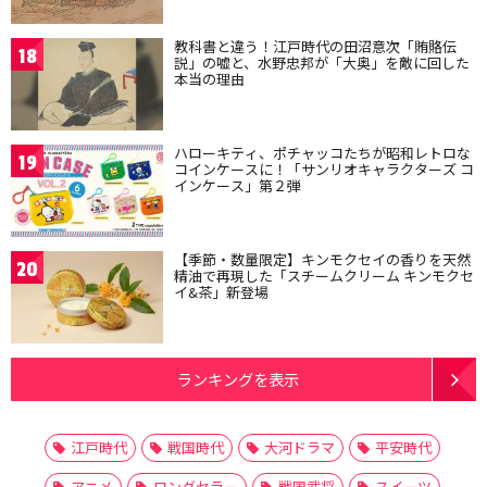
教科書と違う！江戸時代の田沼意次「賄賂伝
18
説」の嘘と、水野忠邦が「大奥」を敵に回した
本当の理由
ハローキティ、ポチャッコたちが昭和レトロな
19
コインケースに！「サンリオキャラクターズ コ
インケース」第２弾
【季節・数量限定】キンモクセイの香りを天然
20
精油で再現した「スチームクリーム キンモクセ
イ&茶」新登場
ランキングを表示
江戸時代
戦国時代
大河ドラマ
平安時代
アニメ
ロングセラー
戦国武将
スイーツ