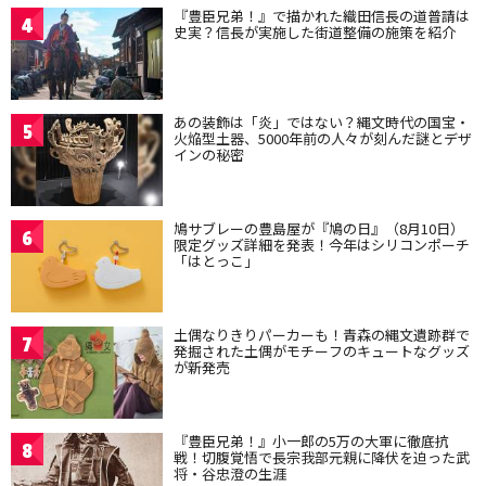
『豊臣兄弟！』で描かれた織田信長の道普請は
4
史実？信長が実施した街道整備の施策を紹介
あの装飾は「炎」ではない？縄文時代の国宝・
5
火焔型土器、5000年前の人々が刻んだ謎とデザ
インの秘密
鳩サブレーの豊島屋が『鳩の日』（8月10日）
6
限定グッズ詳細を発表！今年はシリコンポーチ
「はとっこ」
土偶なりきりパーカーも！青森の縄文遺跡群で
7
発掘された土偶がモチーフのキュートなグッズ
が新発売
『豊臣兄弟！』小一郎の5万の大軍に徹底抗
8
戦！切腹覚悟で長宗我部元親に降伏を迫った武
将・谷忠澄の生涯