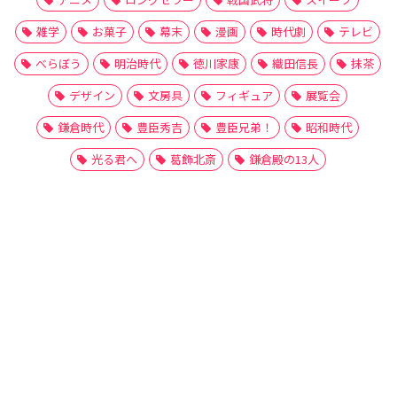
雑学
お菓子
幕末
漫画
時代劇
テレビ
べらぼう
明治時代
徳川家康
織田信長
抹茶
デザイン
文房具
フィギュア
展覧会
鎌倉時代
豊臣秀吉
豊臣兄弟！
昭和時代
光る君へ
葛飾北斎
鎌倉殿の13人