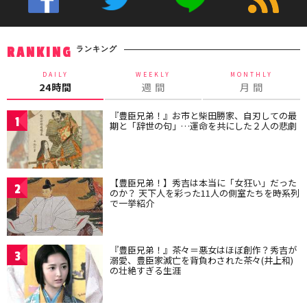
ランキング
RANKING
DAILY
WEEKLY
MONTHLY
24時間
週 間
月 間
『豊臣兄弟！』お市と柴田勝家、自刃しての最
1
期と「辞世の句」…運命を共にした２人の悲劇
【豊臣兄弟！】秀吉は本当に「女狂い」だった
2
のか？ 天下人を彩った11人の側室たちを時系列
で一挙紹介
『豊臣兄弟！』茶々＝悪女はほぼ創作？秀吉が
3
溺愛、豊臣家滅亡を背負わされた茶々(井上和)
の壮絶すぎる生涯