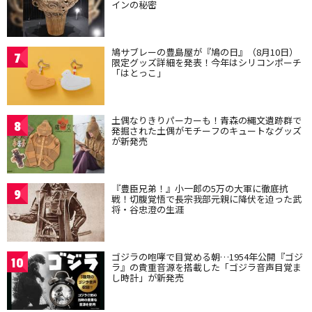
インの秘密
鳩サブレーの豊島屋が『鳩の日』（8月10日）
7
限定グッズ詳細を発表！今年はシリコンポーチ
「はとっこ」
土偶なりきりパーカーも！青森の縄文遺跡群で
8
発掘された土偶がモチーフのキュートなグッズ
が新発売
『豊臣兄弟！』小一郎の5万の大軍に徹底抗
9
戦！切腹覚悟で長宗我部元親に降伏を迫った武
将・谷忠澄の生涯
ゴジラの咆哮で目覚める朝…1954年公開『ゴジ
10
ラ』の貴重音源を搭載した「ゴジラ音声目覚ま
し時計」が新発売