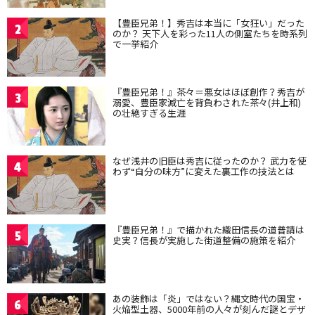
【豊臣兄弟！】秀吉は本当に「女狂い」だった
2
のか？ 天下人を彩った11人の側室たちを時系列
で一挙紹介
『豊臣兄弟！』茶々＝悪女はほぼ創作？秀吉が
3
溺愛、豊臣家滅亡を背負わされた茶々(井上和)
の壮絶すぎる生涯
なぜ浅井の旧臣は秀吉に従ったのか？ 武力を使
4
わず“自分の味方”に変えた裏工作の技法とは
『豊臣兄弟！』で描かれた織田信長の道普請は
5
史実？信長が実施した街道整備の施策を紹介
あの装飾は「炎」ではない？縄文時代の国宝・
6
火焔型土器、5000年前の人々が刻んだ謎とデザ