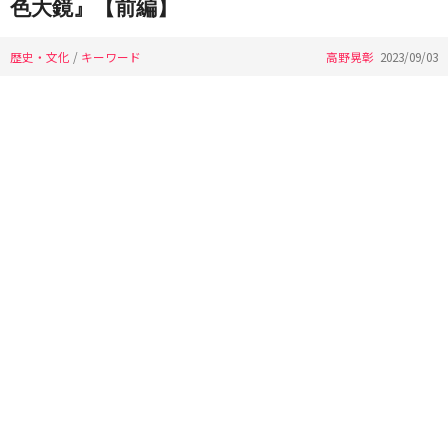
色大鏡』【前編】
歴史・文化
/
キーワード
高野晃彰
2023/09/03