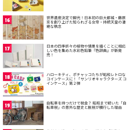
世界遺産決定で脚光！日本初の巨大都城・藤原
16
京を創り上げた知られざる女帝・持統天皇の凄
絶な執念
日本の四季折々の植物や情景を描くことに相応
17
しい色を集めた水彩色鉛筆『色辞典』が新発
売！
ハローキティ、ポチャッコたちが昭和レトロな
18
コインケースに！「サンリオキャラクターズ コ
インケース」第２弾
自転車を持つだけで税金？ 昭和まで続いた「自
19
転車税」の意外な歴史と脱税が横行した理由