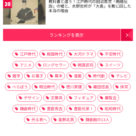
教科書と違う！江戸時代の田沼意次「賄賂伝
20
説」の嘘と、水野忠邦が「大奥」を敵に回した
本当の理由
ランキングを表示
江戸時代
戦国時代
大河ドラマ
平安時代
アニメ
ロングセラー
戦国武将
スイーツ
雑学
お菓子
幕末
漫画
時代劇
テレビ
べらぼう
明治時代
徳川家康
織田信長
抹茶
デザイン
文房具
フィギュア
展覧会
鎌倉時代
豊臣秀吉
豊臣兄弟！
昭和時代
光る君へ
葛飾北斎
鎌倉殿の13人