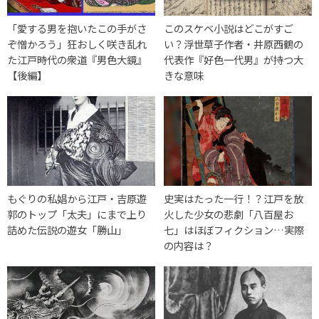
「愛する男を抱いたこの手がさ
このスケベ小説はどこがすご
ぞ憎かろう」狂おしく咲き乱れ
い？浮世草子作者・井原西鶴の
た江戸時代の衆道『男色大鏡』
代表作『好色一代男』が持つ大
【後編】
きな意味
もぐりの私娼から江戸・吉原遊
史実はたった一行！？江戸を放
郭のトップ「太夫」にまで上り
火した少女の悲劇「八百屋お
詰めた伝説の遊女「勝山」
七」はほぼフィクション…実際
の内容は？