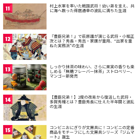
村上水軍を率いた戦国武将！幼い弟を支え、共
11
に海へ散った得居通幸の波乱に満ちた生涯
『豊臣兄弟！』で萩原護が演じる武将・小堀正
12
次とは？秀長・秀吉・家康が重用、“出家を重
ねた実務派”の生涯
しっかり抹茶の味わい、さらに果実の香りも楽
13
しめる「無糖フレーバー抹茶」ストロベリー、
マンゴー新発売
【豊臣兄弟！】2度の改易から復活した武将・
14
多賀秀種とは？豊臣秀長に仕えた半年間と波乱
の生涯
コンビニおにぎりが文房具に！コンビニの定番
15
商品をモチーフにした文房具シリーズ『ジムマ
ート』誕生