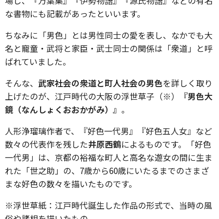
場し、『万葉集』『伊勢物語』『源氏物語』などの有名
な書物にも記載があったといいます。
ちなみに「男色」とは男性同士の愛を表し、なかでも大
名と寵童・武将と家臣・武士同士の関係は「衆道」と呼
ばれていました。
そんな、
武家社会の衆道と町人社会の男色
を詳しく取り
上げたのが、江戸時代の大阪の浮世草子（※）
『男色大
鏡（なんしょくおおかがみ）』
。
人形浄瑠璃作者で、『好色一代男』『好色五人女』など
数々の代表作を残した
井原西鶴
によるものです。「好色
一代男」は、京都の裕福な町人と高名な遊女の間に生ま
れた「世之助」の、7歳から60歳にいたるまでのさまざ
まな好色の数々を描いたものです。
※浮世草紙：江戸時代誕生した作品の形式で、当時の風
俗や諸相を描いたもの