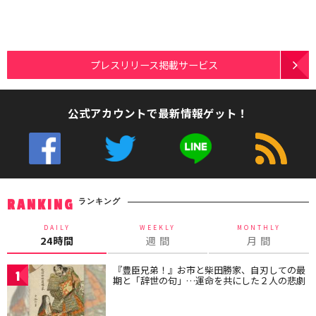
プレスリリース掲載サービス
公式アカウントで最新情報ゲット！
ランキング
RANKING
DAILY
WEEKLY
MONTHLY
24時間
週 間
月 間
『豊臣兄弟！』お市と柴田勝家、自刃しての最
1
期と「辞世の句」…運命を共にした２人の悲劇