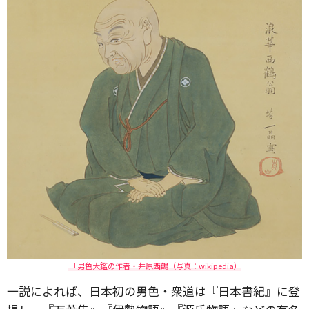
「男色大鑑の作者・井原西鶴（写真：wikipedia）
一説によれば、日本初の男色・衆道は『日本書紀』に登