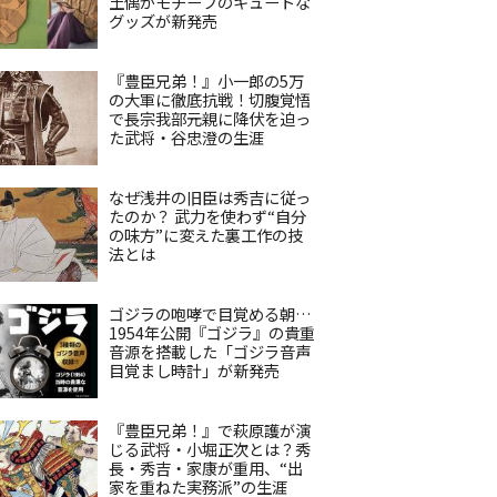
土偶がモチーフのキュートな
グッズが新発売
『豊臣兄弟！』小一郎の5万
の大軍に徹底抗戦！切腹覚悟
で長宗我部元親に降伏を迫っ
た武将・谷忠澄の生涯
なぜ浅井の旧臣は秀吉に従っ
たのか？ 武力を使わず“自分
の味方”に変えた裏工作の技
法とは
ゴジラの咆哮で目覚める朝…
1954年公開『ゴジラ』の貴重
音源を搭載した「ゴジラ音声
目覚まし時計」が新発売
『豊臣兄弟！』で萩原護が演
じる武将・小堀正次とは？秀
長・秀吉・家康が重用、“出
家を重ねた実務派”の生涯