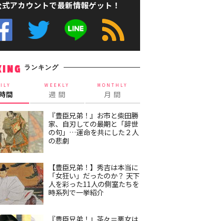
公式アカウントで最新情報ゲット！
ランキング
KING
ILY
WEEKLY
MONTHLY
4時間
週 間
月 間
『豊臣兄弟！』お市と柴田勝
家、自刃しての最期と「辞世
の句」…運命を共にした２人
の悲劇
【豊臣兄弟！】秀吉は本当に
「女狂い」だったのか？ 天下
人を彩った11人の側室たちを
時系列で一挙紹介
『豊臣兄弟！』茶々＝悪女は