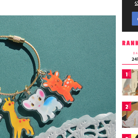
RAN
DA
2
1
2