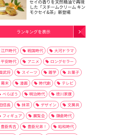
セイの香りを天然精油で再現
した「スチームクリーム キン
モクセイ&茶」新登場
ランキングを表示
江戸時代
戦国時代
大河ドラマ
平安時代
アニメ
ロングセラー
国武将
スイーツ
雑学
お菓子
幕末
漫画
時代劇
テレビ
べらぼう
明治時代
徳川家康
田信長
抹茶
デザイン
文房具
フィギュア
展覧会
鎌倉時代
豊臣秀吉
豊臣兄弟！
昭和時代