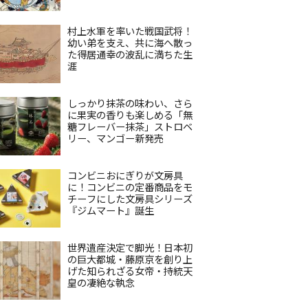
村上水軍を率いた戦国武将！
幼い弟を支え、共に海へ散っ
た得居通幸の波乱に満ちた生
涯
しっかり抹茶の味わい、さら
に果実の香りも楽しめる「無
糖フレーバー抹茶」ストロベ
リー、マンゴー新発売
コンビニおにぎりが文房具
に！コンビニの定番商品をモ
チーフにした文房具シリーズ
『ジムマート』誕生
世界遺産決定で脚光！日本初
の巨大都城・藤原京を創り上
げた知られざる女帝・持統天
皇の凄絶な執念