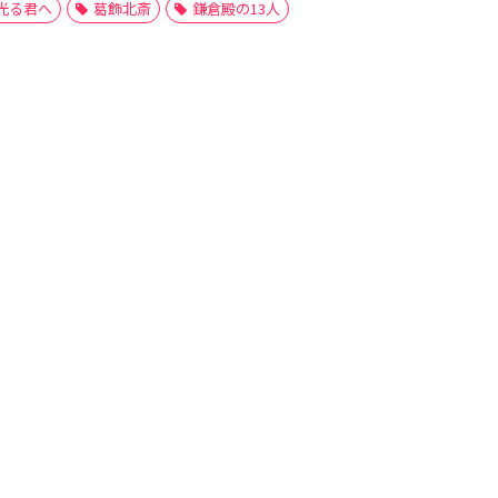
光る君へ
葛飾北斎
鎌倉殿の13人