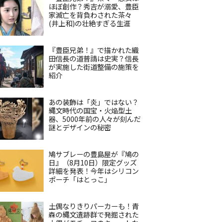
ほぼ創作？秀吉が溺愛、豊臣
家滅亡を背負わされた茶々
(井上和)の壮絶すぎる生涯
『豊臣兄弟！』で描かれた織
田信長の道普請は史実？信長
が実施した街道整備の施策を
紹介
あの装飾は「炎」ではない？
縄文時代の国宝・火焔型土
器、5000年前の人々が刻んだ
謎とデザインの秘密
鳩サブレーの豊島屋が『鳩の
日』（8月10日）限定グッズ
詳細を発表！今年はシリコン
ポーチ「はとっこ」
土偶なりきりパーカーも！青
森の縄文遺跡群で発掘された