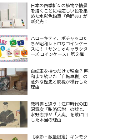
日本の四季折々の植物や情景
を描くことに相応しい色を集
めた水彩色鉛筆『色辞典』が
新発売！
ハローキティ、ポチャッコた
ちが昭和レトロなコインケー
スに！「サンリオキャラクタ
ーズ コインケース」第２弾
自転車を持つだけで税金？ 昭
和まで続いた「自転車税」の
意外な歴史と脱税が横行した
理由
教科書と違う！江戸時代の田
沼意次「賄賂伝説」の嘘と、
水野忠邦が「大奥」を敵に回
した本当の理由
【季節・数量限定】キンモク