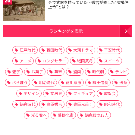
20
チで武器を持っていた…秀吉が発した“喧嘩停
止令”とは？
ランキングを表示
江戸時代
戦国時代
大河ドラマ
平安時代
アニメ
ロングセラー
戦国武将
スイーツ
雑学
お菓子
幕末
漫画
時代劇
テレビ
べらぼう
明治時代
徳川家康
織田信長
抹茶
デザイン
文房具
フィギュア
展覧会
鎌倉時代
豊臣秀吉
豊臣兄弟！
昭和時代
光る君へ
葛飾北斎
鎌倉殿の13人