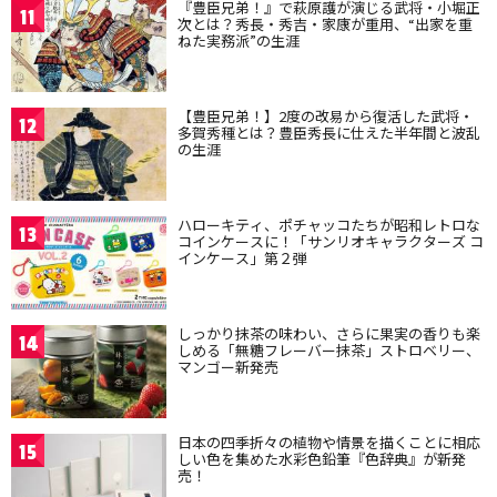
『豊臣兄弟！』で萩原護が演じる武将・小堀正
11
次とは？秀長・秀吉・家康が重用、“出家を重
ねた実務派”の生涯
【豊臣兄弟！】2度の改易から復活した武将・
12
多賀秀種とは？豊臣秀長に仕えた半年間と波乱
の生涯
ハローキティ、ポチャッコたちが昭和レトロな
13
コインケースに！「サンリオキャラクターズ コ
インケース」第２弾
しっかり抹茶の味わい、さらに果実の香りも楽
14
しめる「無糖フレーバー抹茶」ストロベリー、
マンゴー新発売
日本の四季折々の植物や情景を描くことに相応
15
しい色を集めた水彩色鉛筆『色辞典』が新発
売！