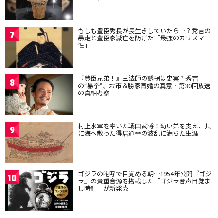
もしも豊臣秀長が長生きしていたら…？秀吉の
7
暴走と豊臣家滅亡を防げた「最強のカリスマ
性」
『豊臣兄弟！』三法師の誘拐は史実？秀吉
8
の“暴挙”、お市＆勝家再婚の真意…第30回放送
の真相考察
村上水軍を率いた戦国武将！幼い弟を支え、共
9
に海へ散った得居通幸の波乱に満ちた生涯
ゴジラの咆哮で目覚める朝…1954年公開『ゴジ
10
ラ』の貴重音源を搭載した「ゴジラ音声目覚ま
し時計」が新発売