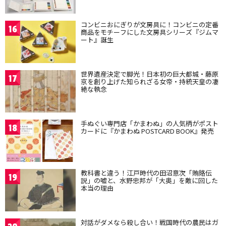
コンビニおにぎりが文房具に！コンビニの定番
16
商品をモチーフにした文房具シリーズ『ジムマ
ート』誕生
世界遺産決定で脚光！日本初の巨大都城・藤原
17
京を創り上げた知られざる女帝・持統天皇の凄
絶な執念
手ぬぐい専門店「かまわぬ」の人気柄がポスト
18
カードに『かまわぬ POSTCARD BOOK』発売
教科書と違う！江戸時代の田沼意次「賄賂伝
19
説」の嘘と、水野忠邦が「大奥」を敵に回した
本当の理由
対話がダメなら殺し合い！戦国時代の農民はガ