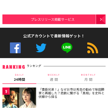
プレスリリース掲載サービス
公式アカウントで最新情報ゲット！
ランキング
RANKING
DAILY
WEEKLY
MONTHLY
24時間
週 間
月 間
『豊臣兄弟！』なぜお市は秀吉の勧めで柴田勝
1
家と再婚した？悲劇に繋がる「真相」を史料と
伏線から探る