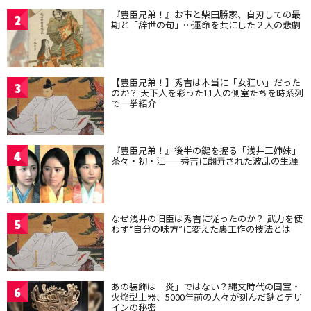
『豊臣兄弟！』お市と柴田勝家、自刃しての最
2
期と「辞世の句」…運命を共にした２人の悲劇
【豊臣兄弟！】秀吉は本当に「女狂い」だった
3
のか？ 天下人を彩った11人の側室たちを時系列
で一挙紹介
『豊臣兄弟！』後半の鍵を握る「浅井三姉妹」
4
茶々・初・江——秀吉に翻弄された波乱の生涯
なぜ浅井の旧臣は秀吉に従ったのか？ 武力を使
5
わず“自分の味方”に変えた裏工作の技法とは
あの装飾は「炎」ではない？縄文時代の国宝・
6
火焔型土器、5000年前の人々が刻んだ謎とデザ
インの秘密