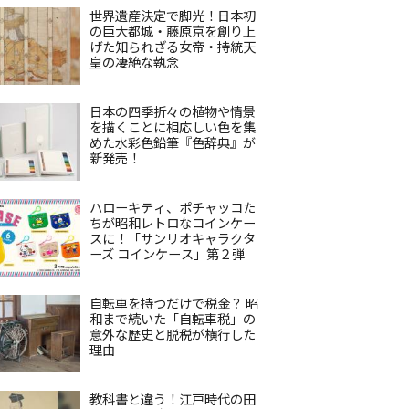
世界遺産決定で脚光！日本初
の巨大都城・藤原京を創り上
げた知られざる女帝・持統天
皇の凄絶な執念
日本の四季折々の植物や情景
を描くことに相応しい色を集
めた水彩色鉛筆『色辞典』が
新発売！
ハローキティ、ポチャッコた
ちが昭和レトロなコインケー
スに！「サンリオキャラクタ
ーズ コインケース」第２弾
自転車を持つだけで税金？ 昭
和まで続いた「自転車税」の
意外な歴史と脱税が横行した
理由
教科書と違う！江戸時代の田