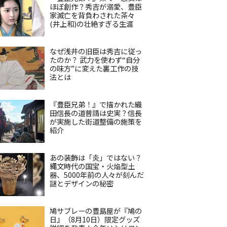
ほぼ創作？秀吉が溺愛、豊臣
家滅亡を背負わされた茶々
(井上和)の壮絶すぎる生涯
なぜ浅井の旧臣は秀吉に従っ
たのか？ 武力を使わず“自分
の味方”に変えた裏工作の技
法とは
『豊臣兄弟！』で描かれた織
田信長の道普請は史実？信長
が実施した街道整備の施策を
紹介
あの装飾は「炎」ではない？
縄文時代の国宝・火焔型土
器、5000年前の人々が刻んだ
謎とデザインの秘密
鳩サブレーの豊島屋が『鳩の
日』（8月10日）限定グッズ