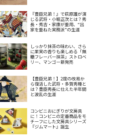
『豊臣兄弟！』で萩原護が演
じる武将・小堀正次とは？秀
長・秀吉・家康が重用、“出
家を重ねた実務派”の生涯
しっかり抹茶の味わい、さら
に果実の香りも楽しめる「無
糖フレーバー抹茶」ストロベ
リー、マンゴー新発売
【豊臣兄弟！】2度の改易か
ら復活した武将・多賀秀種と
は？豊臣秀長に仕えた半年間
と波乱の生涯
コンビニおにぎりが文房具
に！コンビニの定番商品をモ
チーフにした文房具シリーズ
『ジムマート』誕生