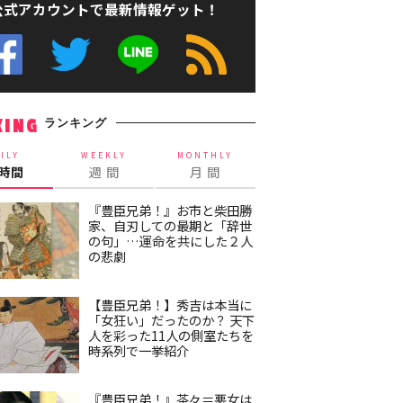
公式アカウントで最新情報ゲット！
ランキング
KING
ILY
WEEKLY
MONTHLY
4時間
週 間
月 間
『豊臣兄弟！』お市と柴田勝
家、自刃しての最期と「辞世
の句」…運命を共にした２人
の悲劇
【豊臣兄弟！】秀吉は本当に
「女狂い」だったのか？ 天下
人を彩った11人の側室たちを
時系列で一挙紹介
『豊臣兄弟！』茶々＝悪女は