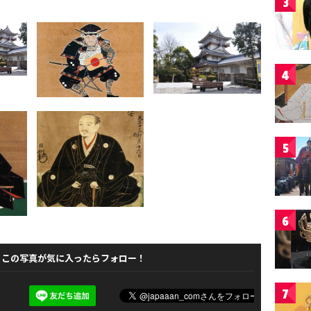
3
4
5
6
この写真が気に入ったらフォロー！
7