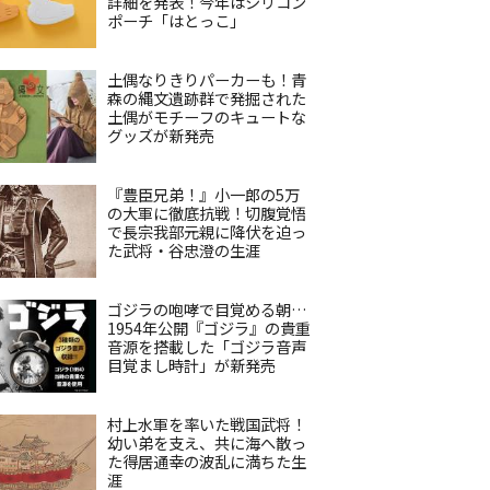
詳細を発表！今年はシリコン
ポーチ「はとっこ」
土偶なりきりパーカーも！青
森の縄文遺跡群で発掘された
土偶がモチーフのキュートな
グッズが新発売
『豊臣兄弟！』小一郎の5万
の大軍に徹底抗戦！切腹覚悟
で長宗我部元親に降伏を迫っ
た武将・谷忠澄の生涯
ゴジラの咆哮で目覚める朝…
1954年公開『ゴジラ』の貴重
音源を搭載した「ゴジラ音声
目覚まし時計」が新発売
村上水軍を率いた戦国武将！
幼い弟を支え、共に海へ散っ
た得居通幸の波乱に満ちた生
涯