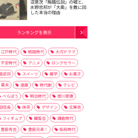
沼意次「賄賂伝説」の嘘と、
水野忠邦が「大奥」を敵に回
した本当の理由
ランキングを表示
江戸時代
戦国時代
大河ドラマ
平安時代
アニメ
ロングセラー
国武将
スイーツ
雑学
お菓子
幕末
漫画
時代劇
テレビ
べらぼう
明治時代
徳川家康
田信長
抹茶
デザイン
文房具
フィギュア
展覧会
鎌倉時代
豊臣秀吉
豊臣兄弟！
昭和時代