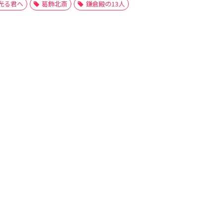
光る君へ
葛飾北斎
鎌倉殿の13人