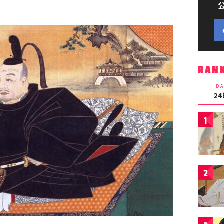
RAN
DA
2
1
2