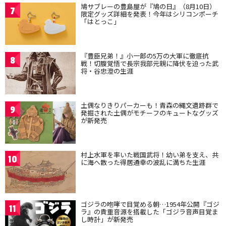
鳩サブレーの豊島屋が『鳩の日』（8月10日）
7
限定グッズ詳細を発表！今年はシリコンポーチ
「はとっこ」
『豊臣兄弟！』小一郎の5万の大軍に徹底抗
8
戦！切腹覚悟で長宗我部元親に降伏を迫った武
将・谷忠澄の生涯
土偶なりきりパーカーも！青森の縄文遺跡群で
9
発掘された土偶がモチーフのキュートなグッズ
が新発売
村上水軍を率いた戦国武将！幼い弟を支え、共
10
に海へ散った得居通幸の波乱に満ちた生涯
ゴジラの咆哮で目覚める朝…1954年公開『ゴジ
11
ラ』の貴重音源を搭載した「ゴジラ音声目覚ま
し時計」が新発売