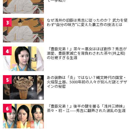
で一挙紹介
なぜ浅井の旧臣は秀吉に従ったのか？ 武力を使
3
わず“自分の味方”に変えた裏工作の技法とは
『豊臣兄弟！』茶々＝悪女はほぼ創作？秀吉が
4
溺愛、豊臣家滅亡を背負わされた茶々(井上和)
の壮絶すぎる生涯
あの装飾は「炎」ではない？縄文時代の国宝・
5
火焔型土器、5000年前の人々が刻んだ謎とデザ
インの秘密
『豊臣兄弟！』後半の鍵を握る「浅井三姉妹」
6
茶々・初・江——秀吉に翻弄された波乱の生涯