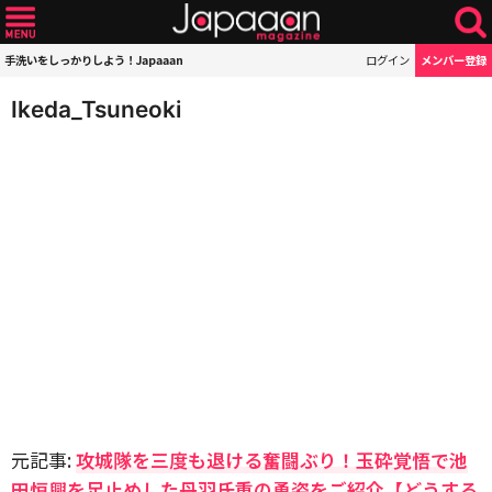
手洗いをしっかりしよう！Japaaan
ログイン
メンバー登録
Ikeda_Tsuneoki
元記事:
攻城隊を三度も退ける奮闘ぶり！玉砕覚悟で池
田恒興を足止めした丹羽氏重の勇姿をご紹介【どうする