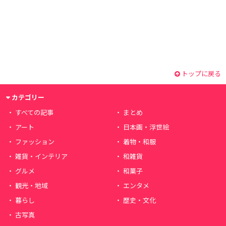
トップに戻る
カテゴリー
すべての記事
まとめ
アート
日本画・浮世絵
ファッション
着物・和服
雑貨・インテリア
和雑貨
グルメ
和菓子
観光・地域
エンタメ
暮らし
歴史・文化
古写真