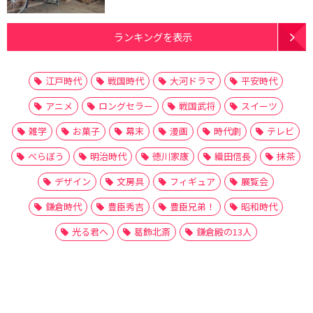
ランキングを表示
江戸時代
戦国時代
大河ドラマ
平安時代
アニメ
ロングセラー
戦国武将
スイーツ
雑学
お菓子
幕末
漫画
時代劇
テレビ
べらぼう
明治時代
徳川家康
織田信長
抹茶
デザイン
文房具
フィギュア
展覧会
鎌倉時代
豊臣秀吉
豊臣兄弟！
昭和時代
光る君へ
葛飾北斎
鎌倉殿の13人