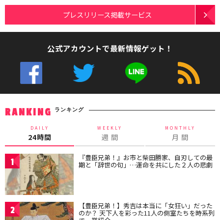
プレスリリース掲載サービス
公式アカウントで最新情報ゲット！
ランキング
RANKING
DAILY
WEEKLY
MONTHLY
24時間
週 間
月 間
『豊臣兄弟！』お市と柴田勝家、自刃しての最
1
期と「辞世の句」…運命を共にした２人の悲劇
【豊臣兄弟！】秀吉は本当に「女狂い」だった
2
のか？ 天下人を彩った11人の側室たちを時系列