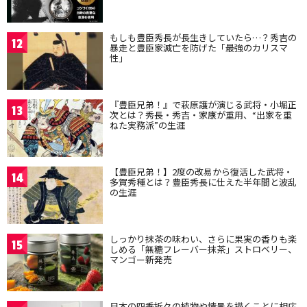
もしも豊臣秀長が長生きしていたら…？秀吉の
12
暴走と豊臣家滅亡を防げた「最強のカリスマ
性」
『豊臣兄弟！』で萩原護が演じる武将・小堀正
13
次とは？秀長・秀吉・家康が重用、“出家を重
ねた実務派”の生涯
【豊臣兄弟！】2度の改易から復活した武将・
14
多賀秀種とは？豊臣秀長に仕えた半年間と波乱
の生涯
しっかり抹茶の味わい、さらに果実の香りも楽
15
しめる「無糖フレーバー抹茶」ストロベリー、
マンゴー新発売
日本の四季折々の植物や情景を描くことに相応