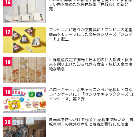
16
しい色を集めた水彩色鉛筆『色辞典』が新発
売！
コンビニおにぎりが文房具に！コンビニの定番
17
商品をモチーフにした文房具シリーズ『ジムマ
ート』誕生
世界遺産決定で脚光！日本初の巨大都城・藤原
18
京を創り上げた知られざる女帝・持統天皇の凄
絶な執念
ハローキティ、ポチャッコたちが昭和レトロな
19
コインケースに！「サンリオキャラクターズ コ
インケース」第２弾
自転車を持つだけで税金？ 昭和まで続いた「自
20
転車税」の意外な歴史と脱税が横行した理由