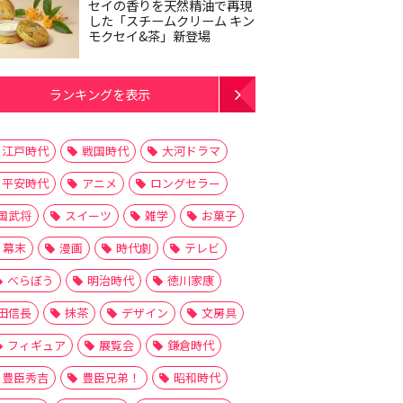
セイの香りを天然精油で再現
した「スチームクリーム キン
モクセイ&茶」新登場
ランキングを表示
江戸時代
戦国時代
大河ドラマ
平安時代
アニメ
ロングセラー
国武将
スイーツ
雑学
お菓子
幕末
漫画
時代劇
テレビ
べらぼう
明治時代
徳川家康
田信長
抹茶
デザイン
文房具
フィギュア
展覧会
鎌倉時代
豊臣秀吉
豊臣兄弟！
昭和時代