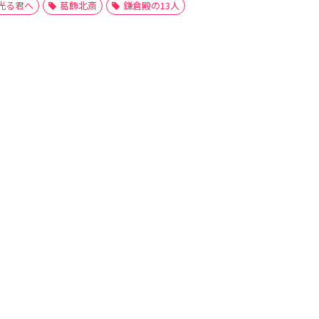
光る君へ
葛飾北斎
鎌倉殿の13人