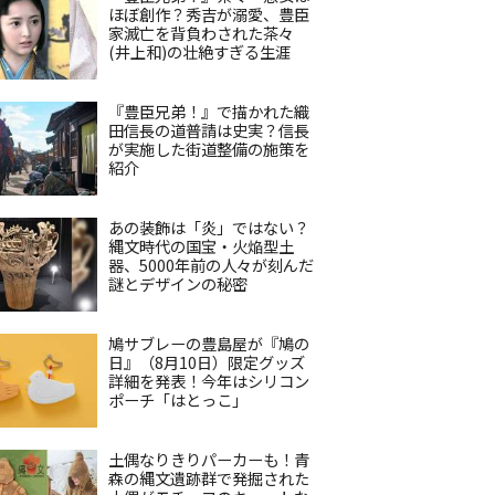
ほぼ創作？秀吉が溺愛、豊臣
家滅亡を背負わされた茶々
(井上和)の壮絶すぎる生涯
『豊臣兄弟！』で描かれた織
田信長の道普請は史実？信長
が実施した街道整備の施策を
紹介
あの装飾は「炎」ではない？
縄文時代の国宝・火焔型土
器、5000年前の人々が刻んだ
謎とデザインの秘密
鳩サブレーの豊島屋が『鳩の
日』（8月10日）限定グッズ
詳細を発表！今年はシリコン
ポーチ「はとっこ」
土偶なりきりパーカーも！青
森の縄文遺跡群で発掘された