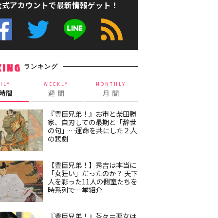
公式アカウントで最新情報ゲット！
ランキング
KING
ILY
WEEKLY
MONTHLY
4時間
週 間
月 間
『豊臣兄弟！』お市と柴田勝
家、自刃しての最期と「辞世
の句」…運命を共にした２人
の悲劇
【豊臣兄弟！】秀吉は本当に
「女狂い」だったのか？ 天下
人を彩った11人の側室たちを
時系列で一挙紹介
『豊臣兄弟！』茶々＝悪女は