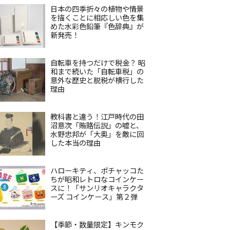
日本の四季折々の植物や情景
を描くことに相応しい色を集
めた水彩色鉛筆『色辞典』が
新発売！
自転車を持つだけで税金？ 昭
和まで続いた「自転車税」の
意外な歴史と脱税が横行した
理由
教科書と違う！江戸時代の田
沼意次「賄賂伝説」の嘘と、
水野忠邦が「大奥」を敵に回
した本当の理由
ハローキティ、ポチャッコた
ちが昭和レトロなコインケー
スに！「サンリオキャラクタ
ーズ コインケース」第２弾
【季節・数量限定】キンモク