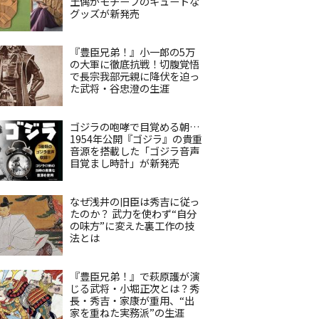
土偶がモチーフのキュートな
グッズが新発売
『豊臣兄弟！』小一郎の5万
の大軍に徹底抗戦！切腹覚悟
で長宗我部元親に降伏を迫っ
た武将・谷忠澄の生涯
ゴジラの咆哮で目覚める朝…
1954年公開『ゴジラ』の貴重
音源を搭載した「ゴジラ音声
目覚まし時計」が新発売
なぜ浅井の旧臣は秀吉に従っ
たのか？ 武力を使わず“自分
の味方”に変えた裏工作の技
法とは
『豊臣兄弟！』で萩原護が演
じる武将・小堀正次とは？秀
長・秀吉・家康が重用、“出
家を重ねた実務派”の生涯