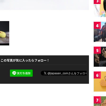
3
4
5
この写真が気に入ったらフォロー！
6
7