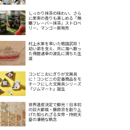
しっかり抹茶の味わい、さら
に果実の香りも楽しめる「無
糖フレーバー抹茶」ストロベ
リー、マンゴー新発売
村上水軍を率いた戦国武将！
幼い弟を支え、共に海へ散っ
た得居通幸の波乱に満ちた生
涯
コンビニおにぎりが文房具
に！コンビニの定番商品をモ
チーフにした文房具シリーズ
『ジムマート』誕生
世界遺産決定で脚光！日本初
の巨大都城・藤原京を創り上
げた知られざる女帝・持統天
皇の凄絶な執念