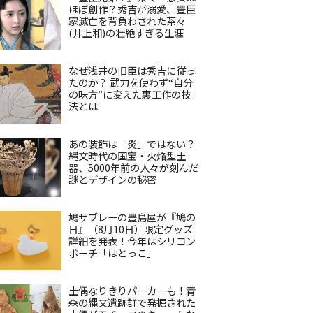
ほぼ創作？秀吉が溺愛、豊臣
家滅亡を背負わされた茶々
(井上和)の壮絶すぎる生涯
なぜ浅井の旧臣は秀吉に従っ
たのか？ 武力を使わず“自分
の味方”に変えた裏工作の技
法とは
あの装飾は「炎」ではない？
縄文時代の国宝・火焔型土
器、5000年前の人々が刻んだ
謎とデザインの秘密
鳩サブレーの豊島屋が『鳩の
日』（8月10日）限定グッズ
詳細を発表！今年はシリコン
ポーチ「はとっこ」
土偶なりきりパーカーも！青
森の縄文遺跡群で発掘された