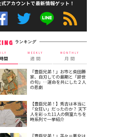
公式アカウントで最新情報ゲット！
ランキング
KING
ILY
WEEKLY
MONTHLY
4時間
週 間
月 間
『豊臣兄弟！』お市と柴田勝
家、自刃しての最期と「辞世
の句」…運命を共にした２人
の悲劇
【豊臣兄弟！】秀吉は本当に
「女狂い」だったのか？ 天下
人を彩った11人の側室たちを
時系列で一挙紹介
『豊臣兄弟！』茶々＝悪女は