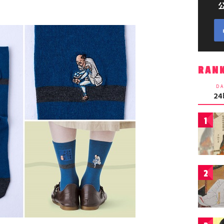
RAN
DA
2
1
2