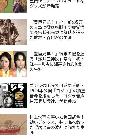
土偶がモチーフのキュートな
グッズが新発売
『豊臣兄弟！』小一郎の5万
の大軍に徹底抗戦！切腹覚悟
で長宗我部元親に降伏を迫っ
た武将・谷忠澄の生涯
『豊臣兄弟！』後半の鍵を握
る「浅井三姉妹」茶々・初・
江——秀吉に翻弄された波乱
の生涯
ゴジラの咆哮で目覚める朝…
1954年公開『ゴジラ』の貴重
音源を搭載した「ゴジラ音声
目覚まし時計」が新発売
村上水軍を率いた戦国武将！
幼い弟を支え、共に海へ散っ
た得居通幸の波乱に満ちた生
涯