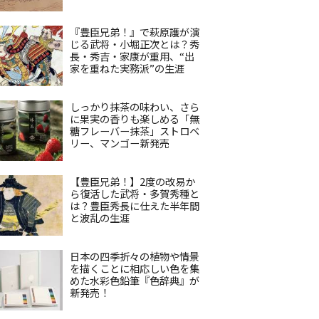
『豊臣兄弟！』で萩原護が演
じる武将・小堀正次とは？秀
長・秀吉・家康が重用、“出
家を重ねた実務派”の生涯
しっかり抹茶の味わい、さら
に果実の香りも楽しめる「無
糖フレーバー抹茶」ストロベ
リー、マンゴー新発売
【豊臣兄弟！】2度の改易か
ら復活した武将・多賀秀種と
は？豊臣秀長に仕えた半年間
と波乱の生涯
日本の四季折々の植物や情景
を描くことに相応しい色を集
めた水彩色鉛筆『色辞典』が
新発売！