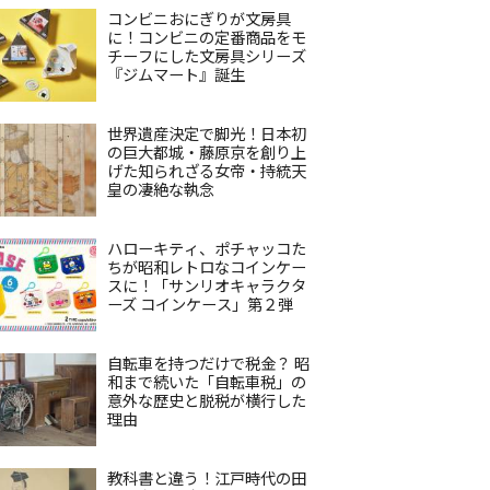
コンビニおにぎりが文房具
に！コンビニの定番商品をモ
チーフにした文房具シリーズ
『ジムマート』誕生
世界遺産決定で脚光！日本初
の巨大都城・藤原京を創り上
げた知られざる女帝・持統天
皇の凄絶な執念
ハローキティ、ポチャッコた
ちが昭和レトロなコインケー
スに！「サンリオキャラクタ
ーズ コインケース」第２弾
自転車を持つだけで税金？ 昭
和まで続いた「自転車税」の
意外な歴史と脱税が横行した
理由
教科書と違う！江戸時代の田