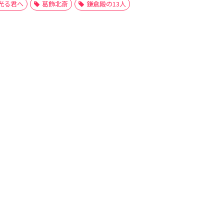
光る君へ
葛飾北斎
鎌倉殿の13人