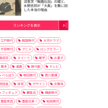
沼意次「賄賂伝説」の嘘と、
水野忠邦が「大奥」を敵に回
した本当の理由
ランキングを表示
江戸時代
戦国時代
大河ドラマ
平安時代
アニメ
ロングセラー
国武将
スイーツ
雑学
お菓子
幕末
漫画
時代劇
テレビ
べらぼう
明治時代
徳川家康
田信長
抹茶
デザイン
文房具
フィギュア
展覧会
鎌倉時代
豊臣秀吉
豊臣兄弟！
昭和時代