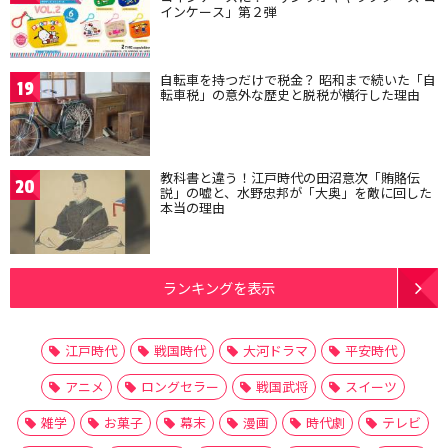
インケース」第２弾
自転車を持つだけで税金？ 昭和まで続いた「自
19
転車税」の意外な歴史と脱税が横行した理由
教科書と違う！江戸時代の田沼意次「賄賂伝
20
説」の嘘と、水野忠邦が「大奥」を敵に回した
本当の理由
ランキングを表示
江戸時代
戦国時代
大河ドラマ
平安時代
アニメ
ロングセラー
戦国武将
スイーツ
雑学
お菓子
幕末
漫画
時代劇
テレビ