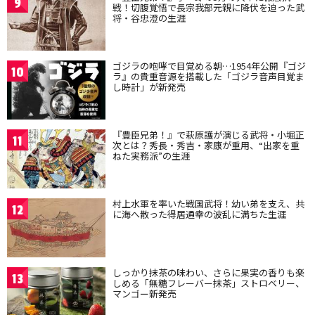
9
戦！切腹覚悟で長宗我部元親に降伏を迫った武
将・谷忠澄の生涯
ゴジラの咆哮で目覚める朝…1954年公開『ゴジ
10
ラ』の貴重音源を搭載した「ゴジラ音声目覚ま
し時計」が新発売
『豊臣兄弟！』で萩原護が演じる武将・小堀正
11
次とは？秀長・秀吉・家康が重用、“出家を重
ねた実務派”の生涯
村上水軍を率いた戦国武将！幼い弟を支え、共
12
に海へ散った得居通幸の波乱に満ちた生涯
しっかり抹茶の味わい、さらに果実の香りも楽
13
しめる「無糖フレーバー抹茶」ストロベリー、
マンゴー新発売