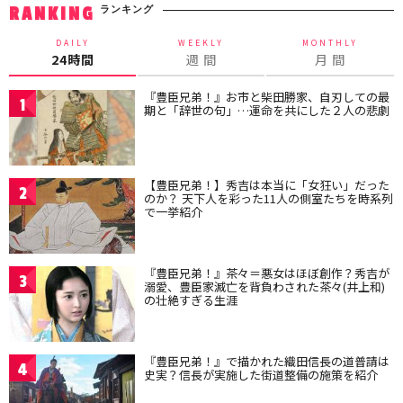
ランキング
RANKING
DAILY
WEEKLY
MONTHLY
24時間
週 間
月 間
『豊臣兄弟！』お市と柴田勝家、自刃しての最
1
期と「辞世の句」…運命を共にした２人の悲劇
【豊臣兄弟！】秀吉は本当に「女狂い」だった
2
のか？ 天下人を彩った11人の側室たちを時系列
で一挙紹介
『豊臣兄弟！』茶々＝悪女はほぼ創作？秀吉が
3
溺愛、豊臣家滅亡を背負わされた茶々(井上和)
の壮絶すぎる生涯
『豊臣兄弟！』で描かれた織田信長の道普請は
4
史実？信長が実施した街道整備の施策を紹介