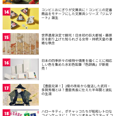
コンビニおにぎりが文房具に！コンビニの定番
14
商品をモチーフにした文房具シリーズ『ジムマ
ート』誕生
世界遺産決定で脚光！日本初の巨大都城・藤原
15
京を創り上げた知られざる女帝・持統天皇の凄
絶な執念
日本の四季折々の植物や情景を描くことに相応
16
しい色を集めた水彩色鉛筆『色辞典』が新発
売！
【豊臣兄弟！】2度の改易から復活した武将・
17
多賀秀種とは？豊臣秀長に仕えた半年間と波乱
の生涯
ハローキティ、ポチャッコたちが昭和レトロな
18
コインケースに！「サンリオキャラクターズ コ