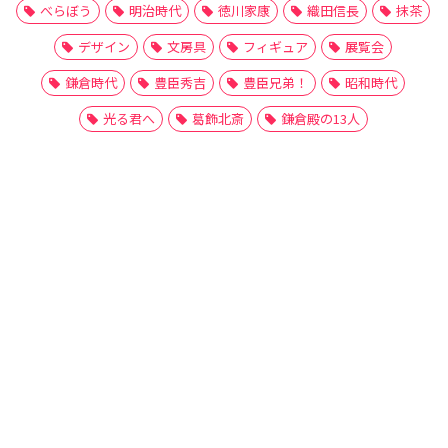
べらぼう
明治時代
徳川家康
織田信長
抹茶
デザイン
文房具
フィギュア
展覧会
鎌倉時代
豊臣秀吉
豊臣兄弟！
昭和時代
光る君へ
葛飾北斎
鎌倉殿の13人