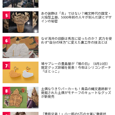
あの装飾は「炎」ではない？縄文時代の国宝・
5
火焔型土器、5000年前の人々が刻んだ謎とデザ
インの秘密
なぜ浅井の旧臣は秀吉に従ったのか？ 武力を使
6
わず“自分の味方”に変えた裏工作の技法とは
鳩サブレーの豊島屋が『鳩の日』（8月10日）
7
限定グッズ詳細を発表！今年はシリコンポーチ
「はとっこ」
土偶なりきりパーカーも！青森の縄文遺跡群で
8
発掘された土偶がモチーフのキュートなグッズ
が新発売
『豊臣兄弟！』小一郎の5万の大軍に徹底抗