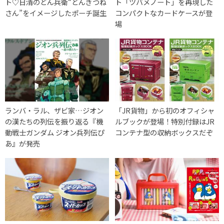
ト♡日清のどん兵衛“どんぎつね
ト「ツバメノート」を再現した
さん”をイメージしたポーチ誕生
コンパクトなカードケースが登
場
ランバ・ラル、ザビ家…ジオン
「JR貨物」から初のオフィシャ
の漢たちの列伝を振り返る『機
ルブックが登場！特別付録はJR
動戦士ガンダム ジオン兵列伝ぴ
コンテナ型の収納ボックスだぞ
あ』が発売