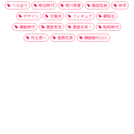
べらぼう
明治時代
徳川家康
織田信長
抹茶
デザイン
文房具
フィギュア
展覧会
鎌倉時代
豊臣秀吉
豊臣兄弟！
昭和時代
光る君へ
葛飾北斎
鎌倉殿の13人