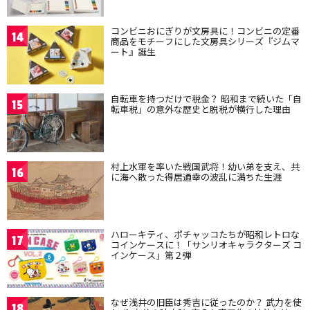
コンビニおにぎりが文房具に！コンビニの定番
14
商品をモチーフにした文房具シリーズ『ジムマ
ート』誕生
自転車を持つだけで税金？ 昭和まで続いた「自
15
転車税」の意外な歴史と脱税が横行した理由
村上水軍を率いた戦国武将！幼い弟を支え、共
16
に海へ散った得居通幸の波乱に満ちた生涯
ハローキティ、ポチャッコたちが昭和レトロな
17
コインケースに！「サンリオキャラクターズ コ
インケース」第２弾
なぜ浅井の旧臣は秀吉に従ったのか？ 武力を使
18