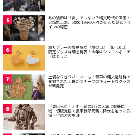
あの装飾は「炎」ではない？縄文時代の国宝・
5
火焔型土器、5000年前の人々が刻んだ謎とデザ
インの秘密
鳩サブレーの豊島屋が『鳩の日』（8月10日）
6
限定グッズ詳細を発表！今年はシリコンポーチ
「はとっこ」
土偶なりきりパーカーも！青森の縄文遺跡群で
7
発掘された土偶がモチーフのキュートなグッズ
が新発売
『豊臣兄弟！』小一郎の5万の大軍に徹底抗
8
戦！切腹覚悟で長宗我部元親に降伏を迫った武
将・谷忠澄の生涯