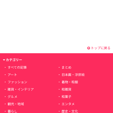
トップに戻る
カテゴリー
すべての記事
まとめ
アート
日本画・浮世絵
ファッション
着物・和服
雑貨・インテリア
和雑貨
グルメ
和菓子
観光・地域
エンタメ
暮らし
歴史・文化