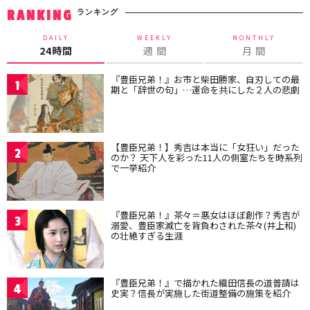
ランキング
RANKING
DAILY
WEEKLY
MONTHLY
24時間
週 間
月 間
『豊臣兄弟！』お市と柴田勝家、自刃しての最
1
期と「辞世の句」…運命を共にした２人の悲劇
【豊臣兄弟！】秀吉は本当に「女狂い」だった
2
のか？ 天下人を彩った11人の側室たちを時系列
で一挙紹介
『豊臣兄弟！』茶々＝悪女はほぼ創作？秀吉が
3
溺愛、豊臣家滅亡を背負わされた茶々(井上和)
の壮絶すぎる生涯
『豊臣兄弟！』で描かれた織田信長の道普請は
4
史実？信長が実施した街道整備の施策を紹介