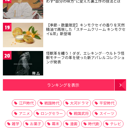
わず“自分の味方”に変えた裏工作の技法とは
【季節・数量限定】キンモクセイの香りを天然
19
精油で再現した「スチームクリーム キンモクセ
イ&茶」新登場
怪獣革を纏う！ダダ、エレキング…ウルトラ怪
20
獣モチーフの革を使った新アパレルコレクショ
ンが発表
ランキングを表示
江戸時代
戦国時代
大河ドラマ
平安時代
アニメ
ロングセラー
戦国武将
スイーツ
雑学
お菓子
幕末
漫画
時代劇
テレビ