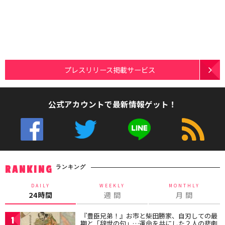
プレスリリース掲載サービス
公式アカウントで最新情報ゲット！
ランキング
RANKING
DAILY
WEEKLY
MONTHLY
24時間
週 間
月 間
『豊臣兄弟！』お市と柴田勝家、自刃しての最
1
期と「辞世の句」…運命を共にした２人の悲劇