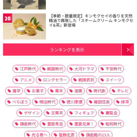
【季節・数量限定】キンモクセイの香りを天然
20
精油で再現した「スチームクリーム キンモクセ
イ&茶」新登場
ランキングを表示
江戸時代
戦国時代
大河ドラマ
平安時代
アニメ
ロングセラー
戦国武将
スイーツ
雑学
お菓子
幕末
漫画
時代劇
テレビ
べらぼう
明治時代
徳川家康
織田信長
抹茶
デザイン
文房具
フィギュア
展覧会
鎌倉時代
豊臣秀吉
豊臣兄弟！
昭和時代
光る君へ
葛飾北斎
鎌倉殿の13人