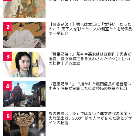
【豊臣兄弟！】秀吉は本当に「女狂い」だった
2
のか？ 天下人を彩った11人の側室たちを時系列
で一挙紹介
『豊臣兄弟！』茶々＝悪女はほぼ創作？秀吉が
3
溺愛、豊臣家滅亡を背負わされた茶々(井上和)
の壮絶すぎる生涯
『豊臣兄弟！』で描かれた織田信長の道普請は
4
史実？信長が実施した街道整備の施策を紹介
あの装飾は「炎」ではない？縄文時代の国宝・
5
火焔型土器、5000年前の人々が刻んだ謎とデザ
インの秘密