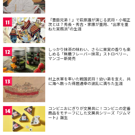
『豊臣兄弟！』で萩原護が演じる武将・小堀正
11
次とは？秀長・秀吉・家康が重用、“出家を重
ねた実務派”の生涯
しっかり抹茶の味わい、さらに果実の香りも楽
12
しめる「無糖フレーバー抹茶」ストロベリー、
マンゴー新発売
村上水軍を率いた戦国武将！幼い弟を支え、共
13
に海へ散った得居通幸の波乱に満ちた生涯
コンビニおにぎりが文房具に！コンビニの定番
14
商品をモチーフにした文房具シリーズ『ジムマ
ート』誕生