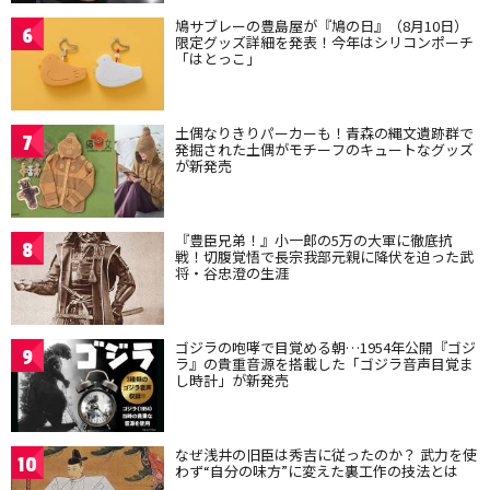
鳩サブレーの豊島屋が『鳩の日』（8月10日）
6
限定グッズ詳細を発表！今年はシリコンポーチ
「はとっこ」
土偶なりきりパーカーも！青森の縄文遺跡群で
7
発掘された土偶がモチーフのキュートなグッズ
が新発売
『豊臣兄弟！』小一郎の5万の大軍に徹底抗
8
戦！切腹覚悟で長宗我部元親に降伏を迫った武
将・谷忠澄の生涯
ゴジラの咆哮で目覚める朝…1954年公開『ゴジ
9
ラ』の貴重音源を搭載した「ゴジラ音声目覚ま
し時計」が新発売
なぜ浅井の旧臣は秀吉に従ったのか？ 武力を使
10
わず“自分の味方”に変えた裏工作の技法とは