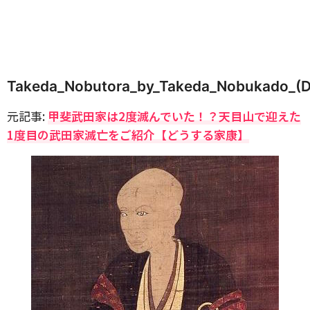
Takeda_Nobutora_by_Takeda_Nobukado_(Da
元記事:
甲斐武田家は2度滅んでいた！？天目山で迎えた
1度目の武田家滅亡をご紹介【どうする家康】