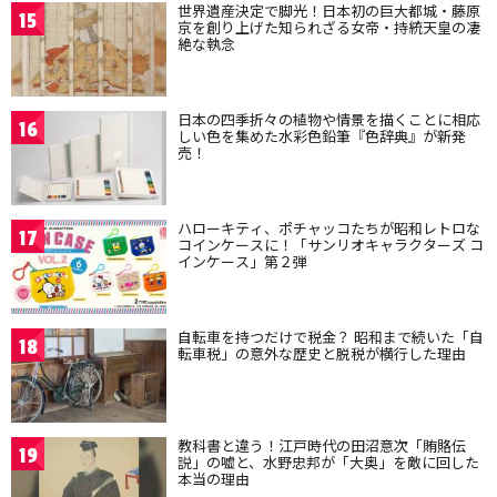
世界遺産決定で脚光！日本初の巨大都城・藤原
15
京を創り上げた知られざる女帝・持統天皇の凄
絶な執念
日本の四季折々の植物や情景を描くことに相応
16
しい色を集めた水彩色鉛筆『色辞典』が新発
売！
ハローキティ、ポチャッコたちが昭和レトロな
17
コインケースに！「サンリオキャラクターズ コ
インケース」第２弾
自転車を持つだけで税金？ 昭和まで続いた「自
18
転車税」の意外な歴史と脱税が横行した理由
教科書と違う！江戸時代の田沼意次「賄賂伝
19
説」の嘘と、水野忠邦が「大奥」を敵に回した
本当の理由