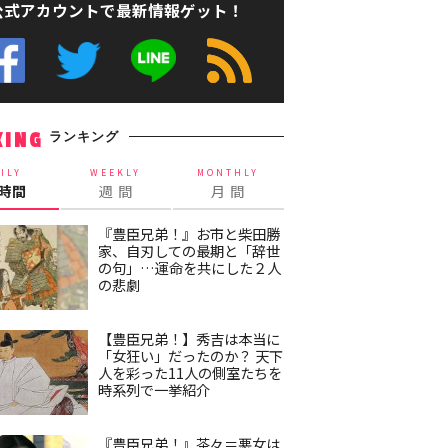
公式アカウントで最新情報ゲット！
ランキング
KING
ILY
WEEKLY
MONTHLY
4時間
週 間
月 間
『豊臣兄弟！』お市と柴田勝
家、自刃しての最期と「辞世
の句」…運命を共にした２人
の悲劇
【豊臣兄弟！】秀吉は本当に
「女狂い」だったのか？ 天下
人を彩った11人の側室たちを
時系列で一挙紹介
『豊臣兄弟！』茶々＝悪女は