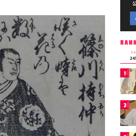
RAN
DA
2
1
2