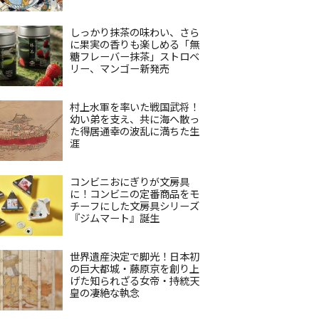
しっかり抹茶の味わい、さら
に果実の香りも楽しめる「無
糖フレーバー抹茶」ストロベ
リー、マンゴー新発売
村上水軍を率いた戦国武将！
幼い弟を支え、共に海へ散っ
た得居通幸の波乱に満ちた生
涯
コンビニおにぎりが文房具
に！コンビニの定番商品をモ
チーフにした文房具シリーズ
『ジムマート』誕生
世界遺産決定で脚光！日本初
の巨大都城・藤原京を創り上
げた知られざる女帝・持統天
皇の凄絶な執念