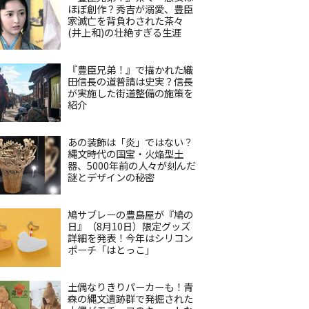
ほぼ創作？秀吉が溺愛、豊臣
家滅亡を背負わされた茶々
(井上和)の壮絶すぎる生涯
『豊臣兄弟！』で描かれた織
田信長の道普請は史実？信長
が実施した街道整備の施策を
紹介
あの装飾は「炎」ではない？
縄文時代の国宝・火焔型土
器、5000年前の人々が刻んだ
謎とデザインの秘密
鳩サブレーの豊島屋が『鳩の
日』（8月10日）限定グッズ
詳細を発表！今年はシリコン
ポーチ「はとっこ」
土偶なりきりパーカーも！青
森の縄文遺跡群で発掘された