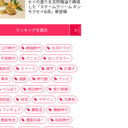
セイの香りを天然精油で再現
した「スチームクリーム キン
モクセイ&茶」新登場
ランキングを表示
江戸時代
戦国時代
大河ドラマ
平安時代
アニメ
ロングセラー
国武将
スイーツ
雑学
お菓子
幕末
漫画
時代劇
テレビ
べらぼう
明治時代
徳川家康
田信長
抹茶
デザイン
文房具
フィギュア
展覧会
鎌倉時代
豊臣秀吉
豊臣兄弟！
昭和時代