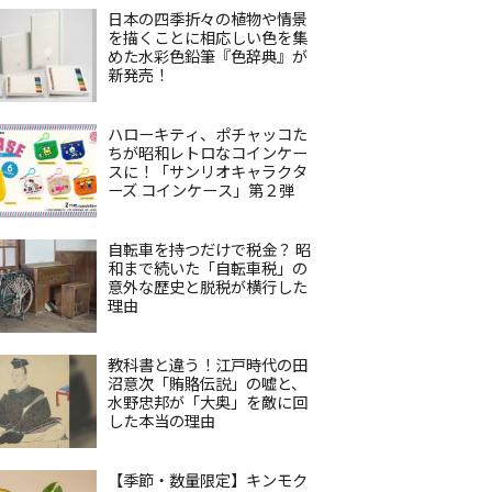
日本の四季折々の植物や情景
を描くことに相応しい色を集
めた水彩色鉛筆『色辞典』が
新発売！
ハローキティ、ポチャッコた
ちが昭和レトロなコインケー
スに！「サンリオキャラクタ
ーズ コインケース」第２弾
自転車を持つだけで税金？ 昭
和まで続いた「自転車税」の
意外な歴史と脱税が横行した
理由
教科書と違う！江戸時代の田
沼意次「賄賂伝説」の嘘と、
水野忠邦が「大奥」を敵に回
した本当の理由
【季節・数量限定】キンモク