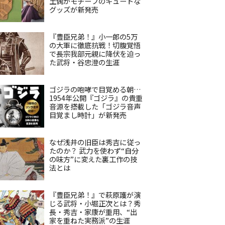
土偶がモチーフのキュートな
グッズが新発売
『豊臣兄弟！』小一郎の5万
の大軍に徹底抗戦！切腹覚悟
で長宗我部元親に降伏を迫っ
た武将・谷忠澄の生涯
ゴジラの咆哮で目覚める朝…
1954年公開『ゴジラ』の貴重
音源を搭載した「ゴジラ音声
目覚まし時計」が新発売
なぜ浅井の旧臣は秀吉に従っ
たのか？ 武力を使わず“自分
の味方”に変えた裏工作の技
法とは
『豊臣兄弟！』で萩原護が演
じる武将・小堀正次とは？秀
長・秀吉・家康が重用、“出
家を重ねた実務派”の生涯