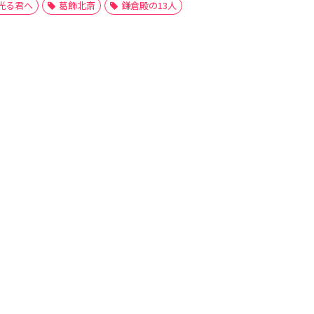
光る君へ
葛飾北斎
鎌倉殿の13人