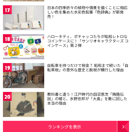
日本の四季折々の植物や情景を描くことに相応
17
しい色を集めた水彩色鉛筆『色辞典』が新発
売！
ハローキティ、ポチャッコたちが昭和レトロな
18
コインケースに！「サンリオキャラクターズ コ
インケース」第２弾
自転車を持つだけで税金？ 昭和まで続いた「自
19
転車税」の意外な歴史と脱税が横行した理由
教科書と違う！江戸時代の田沼意次「賄賂伝
20
説」の嘘と、水野忠邦が「大奥」を敵に回した
本当の理由
ランキングを表示