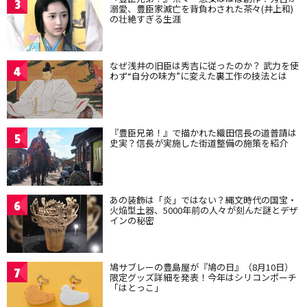
3
溺愛、豊臣家滅亡を背負わされた茶々(井上和)
の壮絶すぎる生涯
なぜ浅井の旧臣は秀吉に従ったのか？ 武力を使
4
わず“自分の味方”に変えた裏工作の技法とは
『豊臣兄弟！』で描かれた織田信長の道普請は
5
史実？信長が実施した街道整備の施策を紹介
あの装飾は「炎」ではない？縄文時代の国宝・
6
火焔型土器、5000年前の人々が刻んだ謎とデザ
インの秘密
鳩サブレーの豊島屋が『鳩の日』（8月10日）
7
限定グッズ詳細を発表！今年はシリコンポーチ
「はとっこ」