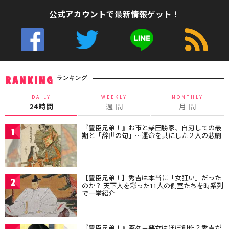
公式アカウントで最新情報ゲット！
ランキング
RANKING
DAILY
WEEKLY
MONTHLY
24時間
週 間
月 間
『豊臣兄弟！』お市と柴田勝家、自刃しての最
1
期と「辞世の句」…運命を共にした２人の悲劇
【豊臣兄弟！】秀吉は本当に「女狂い」だった
2
のか？ 天下人を彩った11人の側室たちを時系列
で一挙紹介
『豊臣兄弟！』茶々＝悪女はほぼ創作？秀吉が