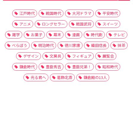
江戸時代
戦国時代
大河ドラマ
平安時代
アニメ
ロングセラー
戦国武将
スイーツ
雑学
お菓子
幕末
漫画
時代劇
テレビ
べらぼう
明治時代
徳川家康
織田信長
抹茶
デザイン
文房具
フィギュア
展覧会
鎌倉時代
豊臣秀吉
豊臣兄弟！
昭和時代
光る君へ
葛飾北斎
鎌倉殿の13人