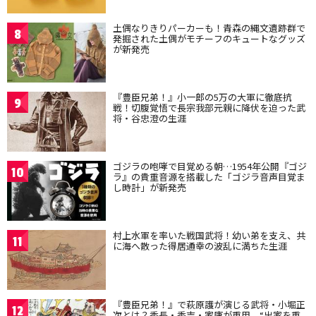
土偶なりきりパーカーも！青森の縄文遺跡群で
8
発掘された土偶がモチーフのキュートなグッズ
が新発売
『豊臣兄弟！』小一郎の5万の大軍に徹底抗
9
戦！切腹覚悟で長宗我部元親に降伏を迫った武
将・谷忠澄の生涯
ゴジラの咆哮で目覚める朝…1954年公開『ゴジ
10
ラ』の貴重音源を搭載した「ゴジラ音声目覚ま
し時計」が新発売
村上水軍を率いた戦国武将！幼い弟を支え、共
11
に海へ散った得居通幸の波乱に満ちた生涯
『豊臣兄弟！』で萩原護が演じる武将・小堀正
12
次とは？秀長・秀吉・家康が重用、“出家を重