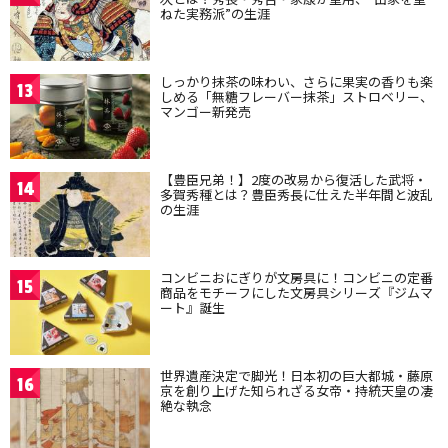
ねた実務派”の生涯
しっかり抹茶の味わい、さらに果実の香りも楽
13
しめる「無糖フレーバー抹茶」ストロベリー、
マンゴー新発売
【豊臣兄弟！】2度の改易から復活した武将・
14
多賀秀種とは？豊臣秀長に仕えた半年間と波乱
の生涯
コンビニおにぎりが文房具に！コンビニの定番
15
商品をモチーフにした文房具シリーズ『ジムマ
ート』誕生
世界遺産決定で脚光！日本初の巨大都城・藤原
16
京を創り上げた知られざる女帝・持統天皇の凄
絶な執念