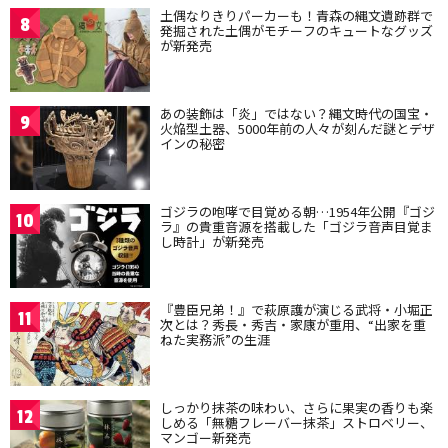
土偶なりきりパーカーも！青森の縄文遺跡群で
8
発掘された土偶がモチーフのキュートなグッズ
が新発売
あの装飾は「炎」ではない？縄文時代の国宝・
9
火焔型土器、5000年前の人々が刻んだ謎とデザ
インの秘密
ゴジラの咆哮で目覚める朝…1954年公開『ゴジ
10
ラ』の貴重音源を搭載した「ゴジラ音声目覚ま
し時計」が新発売
『豊臣兄弟！』で萩原護が演じる武将・小堀正
11
次とは？秀長・秀吉・家康が重用、“出家を重
ねた実務派”の生涯
しっかり抹茶の味わい、さらに果実の香りも楽
12
しめる「無糖フレーバー抹茶」ストロベリー、
マンゴー新発売