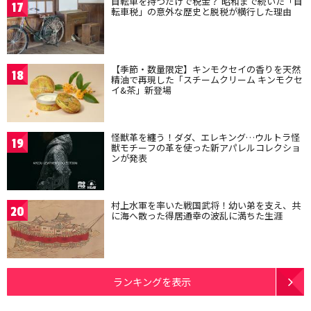
自転車を持つだけで税金？ 昭和まで続いた「自
17
転車税」の意外な歴史と脱税が横行した理由
【季節・数量限定】キンモクセイの香りを天然
18
精油で再現した「スチームクリーム キンモクセ
イ&茶」新登場
怪獣革を纏う！ダダ、エレキング…ウルトラ怪
19
獣モチーフの革を使った新アパレルコレクショ
ンが発表
村上水軍を率いた戦国武将！幼い弟を支え、共
20
に海へ散った得居通幸の波乱に満ちた生涯
ランキングを表示