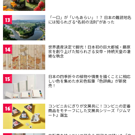
「一口」が「いもあらい」！？ 日本の難読地名
13
には知られざる“名前の法則”があった
世界遺産決定で脚光！日本初の巨大都城・藤原
14
京を創り上げた知られざる女帝・持統天皇の凄
絶な執念
日本の四季折々の植物や情景を描くことに相応
15
しい色を集めた水彩色鉛筆『色辞典』が新発
売！
コンビニおにぎりが文房具に！コンビニの定番
16
商品をモチーフにした文房具シリーズ『ジムマ
ート』誕生