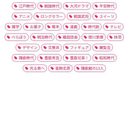
江戸時代
戦国時代
大河ドラマ
平安時代
アニメ
ロングセラー
戦国武将
スイーツ
雑学
お菓子
幕末
漫画
時代劇
テレビ
べらぼう
明治時代
織田信長
徳川家康
抹茶
デザイン
文房具
フィギュア
展覧会
鎌倉時代
豊臣秀吉
豊臣兄弟！
昭和時代
光る君へ
葛飾北斎
鎌倉殿の13人