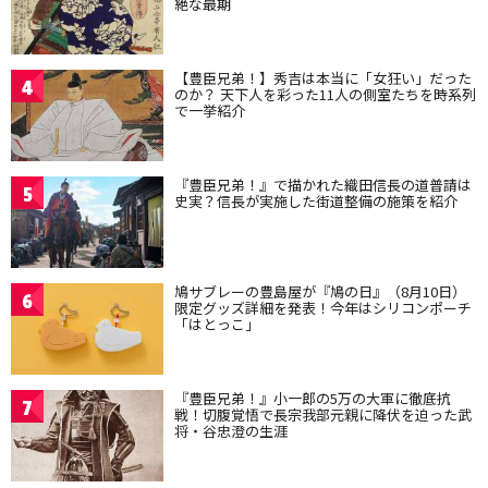
絶な最期
【豊臣兄弟！】秀吉は本当に「女狂い」だった
4
のか？ 天下人を彩った11人の側室たちを時系列
で一挙紹介
『豊臣兄弟！』で描かれた織田信長の道普請は
5
史実？信長が実施した街道整備の施策を紹介
鳩サブレーの豊島屋が『鳩の日』（8月10日）
6
限定グッズ詳細を発表！今年はシリコンポーチ
「はとっこ」
『豊臣兄弟！』小一郎の5万の大軍に徹底抗
7
戦！切腹覚悟で長宗我部元親に降伏を迫った武
将・谷忠澄の生涯