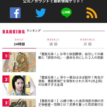
公式アカウントで最新情報ゲット！
ランキング
RANKING
DAILY
WEEKLY
MONTHLY
24時間
週 間
月 間
『豊臣兄弟！』お市と柴田勝家、自刃しての最
1
期と「辞世の句」…運命を共にした２人の悲劇
『豊臣兄弟！』茶々＝悪女はほぼ創作？秀吉が
2
溺愛、豊臣家滅亡を背負わされた茶々(井上和)
の壮絶すぎる生涯
【豊臣兄弟！】22歳で散った長宗我部元親の天
3
才後継者・信親とは？武勇を奮った若武者の壮