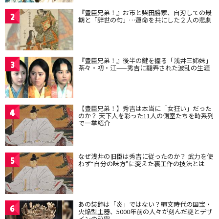
『豊臣兄弟！』お市と柴田勝家、自刃しての最
2
期と「辞世の句」…運命を共にした２人の悲劇
『豊臣兄弟！』後半の鍵を握る「浅井三姉妹」
3
茶々・初・江——秀吉に翻弄された波乱の生涯
【豊臣兄弟！】秀吉は本当に「女狂い」だった
4
のか？ 天下人を彩った11人の側室たちを時系列
で一挙紹介
なぜ浅井の旧臣は秀吉に従ったのか？ 武力を使
5
わず“自分の味方”に変えた裏工作の技法とは
あの装飾は「炎」ではない？縄文時代の国宝・
6
火焔型土器、5000年前の人々が刻んだ謎とデザ
インの秘密