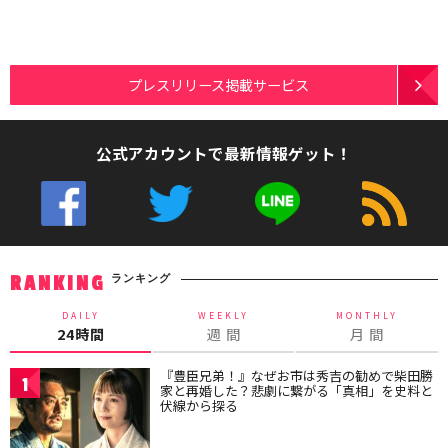
プレスリリース掲載サービス
公式アカウントで最新情報ゲット！
ランキング
RANKING
DAILY
WEEKLY
MONTHLY
24時間
週 間
月 間
『豊臣兄弟！』なぜお市は秀吉の勧めで柴田勝
1
家と再婚した？悲劇に繋がる「真相」を史料と
伏線から探る