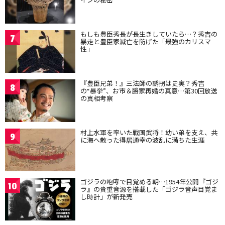
もしも豊臣秀長が長生きしていたら…？秀吉の
7
暴走と豊臣家滅亡を防げた「最強のカリスマ
性」
『豊臣兄弟！』三法師の誘拐は史実？秀吉
8
の“暴挙”、お市＆勝家再婚の真意…第30回放送
の真相考察
村上水軍を率いた戦国武将！幼い弟を支え、共
9
に海へ散った得居通幸の波乱に満ちた生涯
ゴジラの咆哮で目覚める朝…1954年公開『ゴジ
10
ラ』の貴重音源を搭載した「ゴジラ音声目覚ま
し時計」が新発売