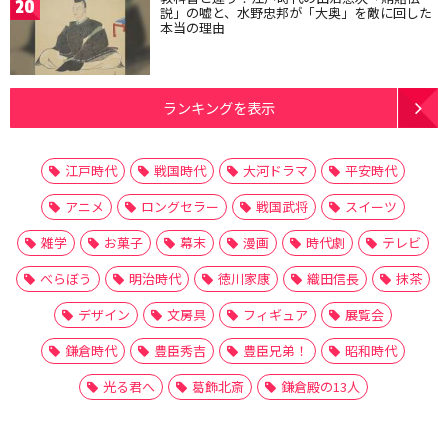
20
説」の嘘と、水野忠邦が「大奥」を敵に回した
本当の理由
ランキングを表示
江戸時代
戦国時代
大河ドラマ
平安時代
アニメ
ロングセラー
戦国武将
スイーツ
雑学
お菓子
幕末
漫画
時代劇
テレビ
べらぼう
明治時代
徳川家康
織田信長
抹茶
デザイン
文房具
フィギュア
展覧会
鎌倉時代
豊臣秀吉
豊臣兄弟！
昭和時代
光る君へ
葛飾北斎
鎌倉殿の13人