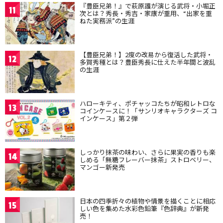
『豊臣兄弟！』で萩原護が演じる武将・小堀正
11
次とは？秀長・秀吉・家康が重用、“出家を重
ねた実務派”の生涯
【豊臣兄弟！】2度の改易から復活した武将・
12
多賀秀種とは？豊臣秀長に仕えた半年間と波乱
の生涯
ハローキティ、ポチャッコたちが昭和レトロな
13
コインケースに！「サンリオキャラクターズ コ
インケース」第２弾
しっかり抹茶の味わい、さらに果実の香りも楽
14
しめる「無糖フレーバー抹茶」ストロベリー、
マンゴー新発売
日本の四季折々の植物や情景を描くことに相応
15
しい色を集めた水彩色鉛筆『色辞典』が新発
売！