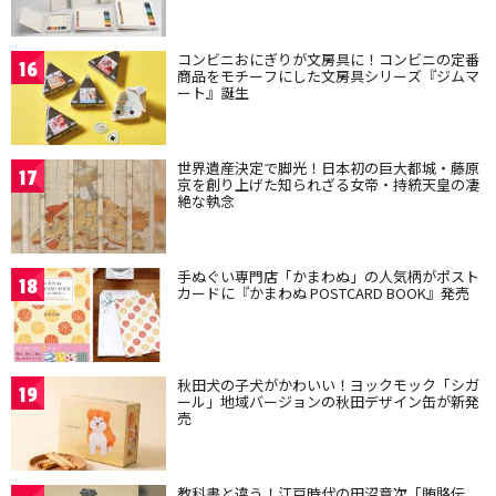
コンビニおにぎりが文房具に！コンビニの定番
16
商品をモチーフにした文房具シリーズ『ジムマ
ート』誕生
世界遺産決定で脚光！日本初の巨大都城・藤原
17
京を創り上げた知られざる女帝・持統天皇の凄
絶な執念
手ぬぐい専門店「かまわぬ」の人気柄がポスト
18
カードに『かまわぬ POSTCARD BOOK』発売
秋田犬の子犬がかわいい！ヨックモック「シガ
19
ール」地域バージョンの秋田デザイン缶が新発
売
教科書と違う！江戸時代の田沼意次「賄賂伝