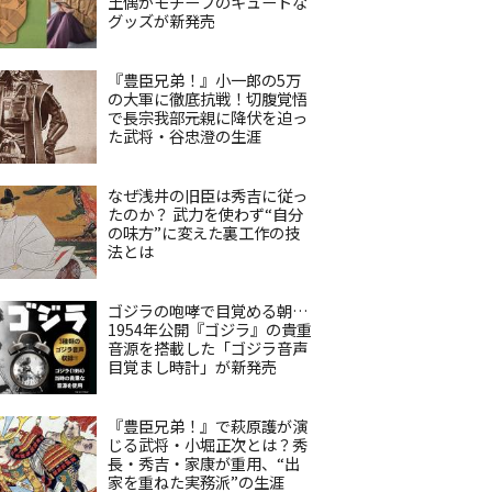
土偶がモチーフのキュートな
グッズが新発売
『豊臣兄弟！』小一郎の5万
の大軍に徹底抗戦！切腹覚悟
で長宗我部元親に降伏を迫っ
た武将・谷忠澄の生涯
なぜ浅井の旧臣は秀吉に従っ
たのか？ 武力を使わず“自分
の味方”に変えた裏工作の技
法とは
ゴジラの咆哮で目覚める朝…
1954年公開『ゴジラ』の貴重
音源を搭載した「ゴジラ音声
目覚まし時計」が新発売
『豊臣兄弟！』で萩原護が演
じる武将・小堀正次とは？秀
長・秀吉・家康が重用、“出
家を重ねた実務派”の生涯