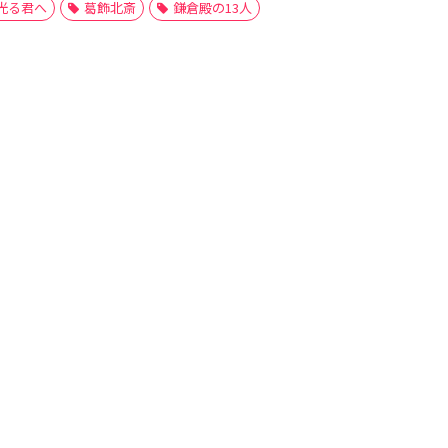
光る君へ
葛飾北斎
鎌倉殿の13人