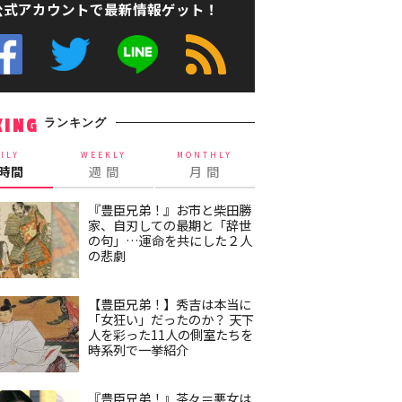
公式アカウントで最新情報ゲット！
ランキング
KING
ILY
WEEKLY
MONTHLY
4時間
週 間
月 間
『豊臣兄弟！』お市と柴田勝
家、自刃しての最期と「辞世
の句」…運命を共にした２人
の悲劇
【豊臣兄弟！】秀吉は本当に
「女狂い」だったのか？ 天下
人を彩った11人の側室たちを
時系列で一挙紹介
『豊臣兄弟！』茶々＝悪女は