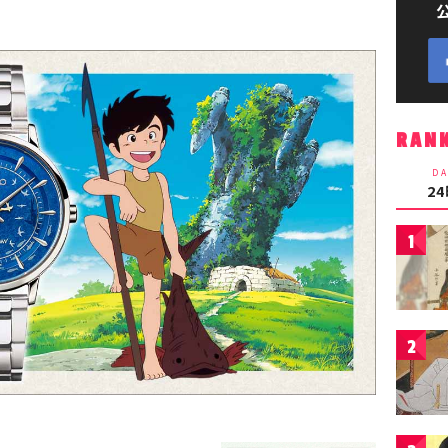
RAN
DA
2
1
2