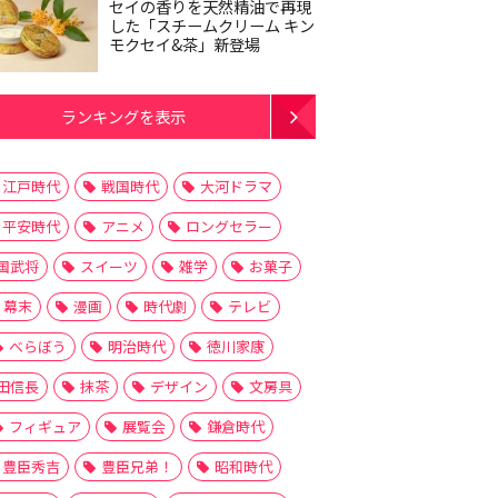
セイの香りを天然精油で再現
した「スチームクリーム キン
モクセイ&茶」新登場
ランキングを表示
江戸時代
戦国時代
大河ドラマ
平安時代
アニメ
ロングセラー
国武将
スイーツ
雑学
お菓子
幕末
漫画
時代劇
テレビ
べらぼう
明治時代
徳川家康
田信長
抹茶
デザイン
文房具
フィギュア
展覧会
鎌倉時代
豊臣秀吉
豊臣兄弟！
昭和時代