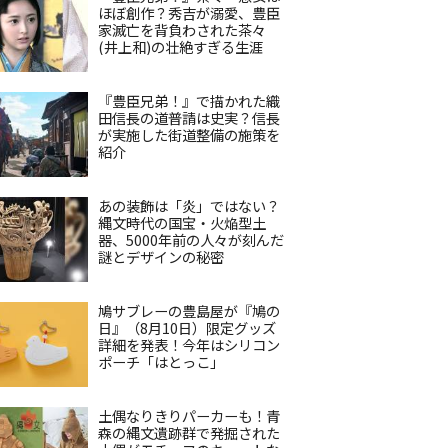
ほぼ創作？秀吉が溺愛、豊臣
家滅亡を背負わされた茶々
(井上和)の壮絶すぎる生涯
『豊臣兄弟！』で描かれた織
田信長の道普請は史実？信長
が実施した街道整備の施策を
紹介
あの装飾は「炎」ではない？
縄文時代の国宝・火焔型土
器、5000年前の人々が刻んだ
謎とデザインの秘密
鳩サブレーの豊島屋が『鳩の
日』（8月10日）限定グッズ
詳細を発表！今年はシリコン
ポーチ「はとっこ」
土偶なりきりパーカーも！青
森の縄文遺跡群で発掘された