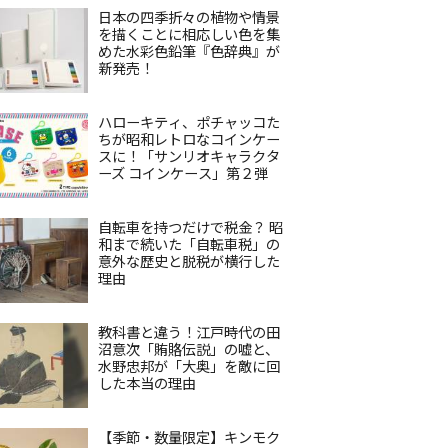
日本の四季折々の植物や情景
を描くことに相応しい色を集
めた水彩色鉛筆『色辞典』が
新発売！
ハローキティ、ポチャッコた
ちが昭和レトロなコインケー
スに！「サンリオキャラクタ
ーズ コインケース」第２弾
自転車を持つだけで税金？ 昭
和まで続いた「自転車税」の
意外な歴史と脱税が横行した
理由
教科書と違う！江戸時代の田
沼意次「賄賂伝説」の嘘と、
水野忠邦が「大奥」を敵に回
した本当の理由
【季節・数量限定】キンモク