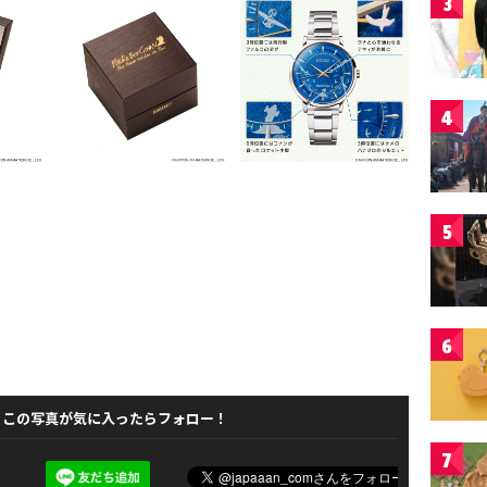
3
4
5
6
この写真が気に入ったらフォロー！
7