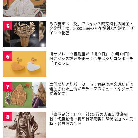
あの装飾は「炎」ではない？縄文時代の国宝・
5
火焔型土器、5000年前の人々が刻んだ謎とデザ
インの秘密
鳩サブレーの豊島屋が『鳩の日』（8月10日）
6
限定グッズ詳細を発表！今年はシリコンポーチ
「はとっこ」
土偶なりきりパーカーも！青森の縄文遺跡群で
7
発掘された土偶がモチーフのキュートなグッズ
が新発売
『豊臣兄弟！』小一郎の5万の大軍に徹底抗
8
戦！切腹覚悟で長宗我部元親に降伏を迫った武
将・谷忠澄の生涯