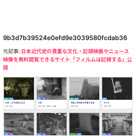
9b3d7b39524e0efd9e3039580fcdab36
元記事:
日本近代史の貴重な文化・記録映画やニュース
映像を無料閲覧できるサイト「フィルムは記録する」公
開