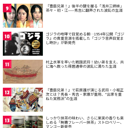
『豊臣兄弟！』後半の鍵を握る「浅井三姉妹」
9
茶々・初・江——秀吉に翻弄された波乱の生涯
ゴジラの咆哮で目覚める朝…1954年公開『ゴジ
10
ラ』の貴重音源を搭載した「ゴジラ音声目覚ま
し時計」が新発売
村上水軍を率いた戦国武将！幼い弟を支え、共
11
に海へ散った得居通幸の波乱に満ちた生涯
『豊臣兄弟！』で萩原護が演じる武将・小堀正
12
次とは？秀長・秀吉・家康が重用、“出家を重
ねた実務派”の生涯
しっかり抹茶の味わい、さらに果実の香りも楽
13
しめる「無糖フレーバー抹茶」ストロベリー、
マンゴー新発売