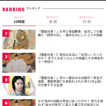
ランキング
RANKING
DAILY
WEEKLY
MONTHLY
24時間
週 間
月 間
『豊臣兄弟！』お市と柴田勝家、自刃しての最
1
期と「辞世の句」…運命を共にした２人の悲劇
【豊臣兄弟！】秀吉は本当に「女狂い」だった
2
のか？ 天下人を彩った11人の側室たちを時系列
で一挙紹介
『豊臣兄弟！』茶々＝悪女はほぼ創作？秀吉が
3
溺愛、豊臣家滅亡を背負わされた茶々(井上和)
の壮絶すぎる生涯
なぜ浅井の旧臣は秀吉に従ったのか？ 武力を使
4
わず“自分の味方”に変えた裏工作の技法とは