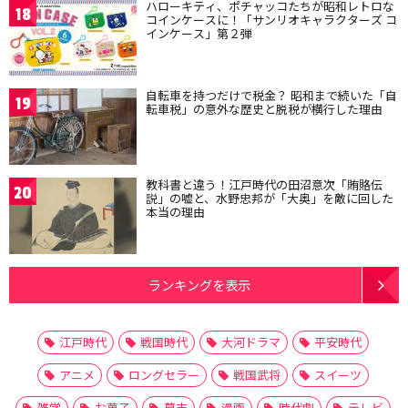
ハローキティ、ポチャッコたちが昭和レトロな
18
コインケースに！「サンリオキャラクターズ コ
インケース」第２弾
自転車を持つだけで税金？ 昭和まで続いた「自
19
転車税」の意外な歴史と脱税が横行した理由
教科書と違う！江戸時代の田沼意次「賄賂伝
20
説」の嘘と、水野忠邦が「大奥」を敵に回した
本当の理由
ランキングを表示
江戸時代
戦国時代
大河ドラマ
平安時代
アニメ
ロングセラー
戦国武将
スイーツ
雑学
お菓子
幕末
漫画
時代劇
テレビ