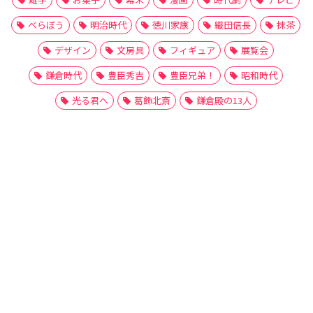
べらぼう
明治時代
徳川家康
織田信長
抹茶
デザイン
文房具
フィギュア
展覧会
鎌倉時代
豊臣秀吉
豊臣兄弟！
昭和時代
光る君へ
葛飾北斎
鎌倉殿の13人