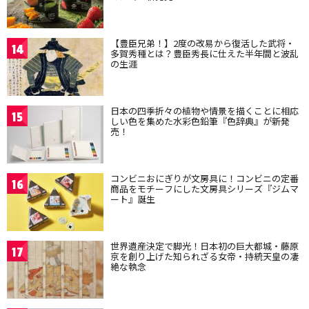
【豊臣兄弟！】2度の改易から復活した武将・
14
多賀秀種とは？豊臣秀長に仕えた半年間と波乱
の生涯
日本の四季折々の植物や情景を描くことに相応
15
しい色を集めた水彩色鉛筆『色辞典』が新発
売！
コンビニおにぎりが文房具に！コンビニの定番
16
商品をモチーフにした文房具シリーズ『ジムマ
ート』誕生
世界遺産決定で脚光！日本初の巨大都城・藤原
17
京を創り上げた知られざる女帝・持統天皇の凄
絶な執念