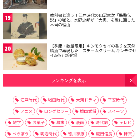
教科書と違う！江戸時代の田沼意次「賄賂伝
19
説」の嘘と、水野忠邦が「大奥」を敵に回した
本当の理由
【季節・数量限定】キンモクセイの香りを天然
20
精油で再現した「スチームクリーム キンモクセ
イ&茶」新登場
ランキングを表示
江戸時代
戦国時代
大河ドラマ
平安時代
アニメ
ロングセラー
戦国武将
スイーツ
雑学
お菓子
幕末
漫画
時代劇
テレビ
べらぼう
明治時代
徳川家康
織田信長
抹茶