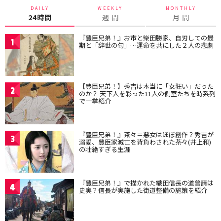
DAILY
WEEKLY
MONTHLY
24時間
週 間
月 間
『豊臣兄弟！』お市と柴田勝家、自刃しての最
1
期と「辞世の句」…運命を共にした２人の悲劇
【豊臣兄弟！】秀吉は本当に「女狂い」だった
2
のか？ 天下人を彩った11人の側室たちを時系列
で一挙紹介
『豊臣兄弟！』茶々＝悪女はほぼ創作？秀吉が
3
溺愛、豊臣家滅亡を背負わされた茶々(井上和)
の壮絶すぎる生涯
『豊臣兄弟！』で描かれた織田信長の道普請は
4
史実？信長が実施した街道整備の施策を紹介