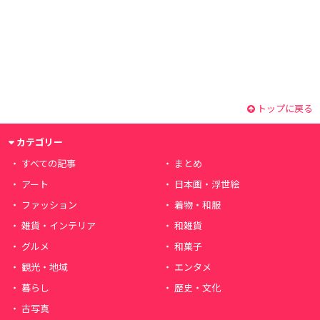
トップに戻る
カテゴリー
すべての記事
まとめ
アート
日本画・浮世絵
ファッション
着物・和服
雑貨・インテリア
和雑貨
グルメ
和菓子
観光・地域
エンタメ
暮らし
歴史・文化
古写真