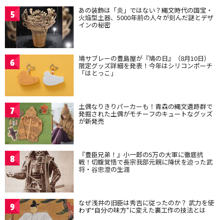
あの装飾は「炎」ではない？縄文時代の国宝・
5
火焔型土器、5000年前の人々が刻んだ謎とデザ
インの秘密
鳩サブレーの豊島屋が『鳩の日』（8月10日）
6
限定グッズ詳細を発表！今年はシリコンポーチ
「はとっこ」
土偶なりきりパーカーも！青森の縄文遺跡群で
7
発掘された土偶がモチーフのキュートなグッズ
が新発売
『豊臣兄弟！』小一郎の5万の大軍に徹底抗
8
戦！切腹覚悟で長宗我部元親に降伏を迫った武
将・谷忠澄の生涯
なぜ浅井の旧臣は秀吉に従ったのか？ 武力を使
9
わず“自分の味方”に変えた裏工作の技法とは