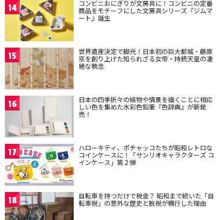
コンビニおにぎりが文房具に！コンビニの定番
14
商品をモチーフにした文房具シリーズ『ジムマ
ート』誕生
世界遺産決定で脚光！日本初の巨大都城・藤原
15
京を創り上げた知られざる女帝・持統天皇の凄
絶な執念
日本の四季折々の植物や情景を描くことに相応
16
しい色を集めた水彩色鉛筆『色辞典』が新発
売！
ハローキティ、ポチャッコたちが昭和レトロな
17
コインケースに！「サンリオキャラクターズ コ
インケース」第２弾
自転車を持つだけで税金？ 昭和まで続いた「自
18
転車税」の意外な歴史と脱税が横行した理由