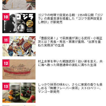
ゴジラの咆哮で目覚める朝…1954年公開『ゴジ
10
ラ』の貴重音源を搭載した「ゴジラ音声目覚ま
し時計」が新発売
『豊臣兄弟！』で萩原護が演じる武将・小堀正
11
次とは？秀長・秀吉・家康が重用、“出家を重
ねた実務派”の生涯
村上水軍を率いた戦国武将！幼い弟を支え、共
12
に海へ散った得居通幸の波乱に満ちた生涯
しっかり抹茶の味わい、さらに果実の香りも楽
13
しめる「無糖フレーバー抹茶」ストロベリー、
マンゴー新発売