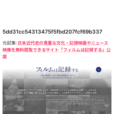
5dd31cc54313475f5fbd207fcf69b337
元記事:
日本近代史の貴重な文化・記録映画やニュース
映像を無料閲覧できるサイト「フィルムは記録する」公
開