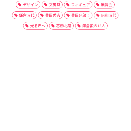
デザイン
文房具
フィギュア
展覧会
鎌倉時代
豊臣秀吉
豊臣兄弟！
昭和時代
光る君へ
葛飾北斎
鎌倉殿の13人