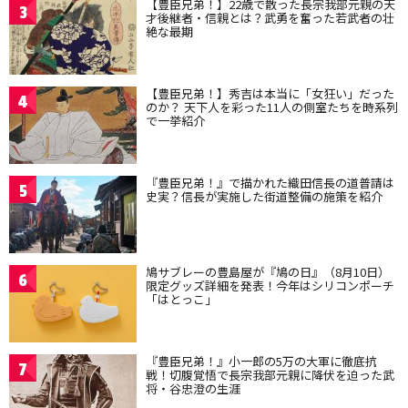
【豊臣兄弟！】22歳で散った長宗我部元親の天
3
才後継者・信親とは？武勇を奮った若武者の壮
絶な最期
【豊臣兄弟！】秀吉は本当に「女狂い」だった
4
のか？ 天下人を彩った11人の側室たちを時系列
で一挙紹介
『豊臣兄弟！』で描かれた織田信長の道普請は
5
史実？信長が実施した街道整備の施策を紹介
鳩サブレーの豊島屋が『鳩の日』（8月10日）
6
限定グッズ詳細を発表！今年はシリコンポーチ
「はとっこ」
『豊臣兄弟！』小一郎の5万の大軍に徹底抗
7
戦！切腹覚悟で長宗我部元親に降伏を迫った武
将・谷忠澄の生涯