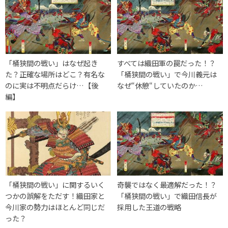
「桶狭間の戦い」はなぜ起き
すべては織田軍の罠だった！？
た？正確な場所はどこ？有名な
「桶狭間の戦い」で今川義元は
のに実は不明点だらけ…【後
なぜ“休憩“していたのか…
編】
「桶狭間の戦い」に関するいく
奇襲ではなく最適解だった！？
つかの誤解をただす！織田家と
「桶狭間の戦い」で織田信長が
今川家の勢力はほとんど同じだ
採用した王道の戦略
った？