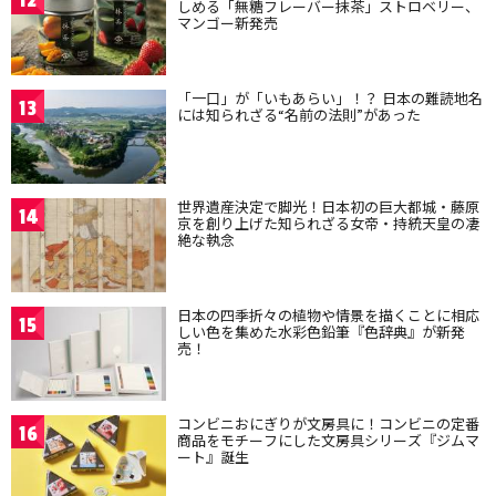
12
しめる「無糖フレーバー抹茶」ストロベリー、
マンゴー新発売
「一口」が「いもあらい」！？ 日本の難読地名
13
には知られざる“名前の法則”があった
世界遺産決定で脚光！日本初の巨大都城・藤原
14
京を創り上げた知られざる女帝・持統天皇の凄
絶な執念
日本の四季折々の植物や情景を描くことに相応
15
しい色を集めた水彩色鉛筆『色辞典』が新発
売！
コンビニおにぎりが文房具に！コンビニの定番
16
商品をモチーフにした文房具シリーズ『ジムマ
ート』誕生