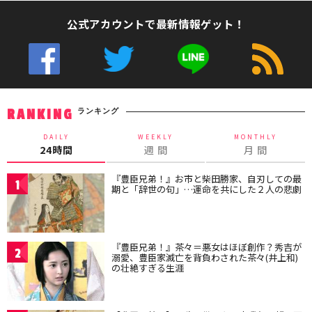
公式アカウントで最新情報ゲット！
ランキング
RANKING
DAILY
WEEKLY
MONTHLY
24時間
週 間
月 間
『豊臣兄弟！』お市と柴田勝家、自刃しての最
1
期と「辞世の句」…運命を共にした２人の悲劇
『豊臣兄弟！』茶々＝悪女はほぼ創作？秀吉が
2
溺愛、豊臣家滅亡を背負わされた茶々(井上和)
の壮絶すぎる生涯