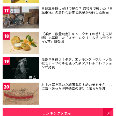
自転車を持つだけで税金？ 昭和まで続いた「自
17
転車税」の意外な歴史と脱税が横行した理由
【季節・数量限定】キンモクセイの香りを天然
18
精油で再現した「スチームクリーム キンモクセ
イ&茶」新登場
怪獣革を纏う！ダダ、エレキング…ウルトラ怪
19
獣モチーフの革を使った新アパレルコレクショ
ンが発表
村上水軍を率いた戦国武将！幼い弟を支え、共
20
に海へ散った得居通幸の波乱に満ちた生涯
ランキングを表示