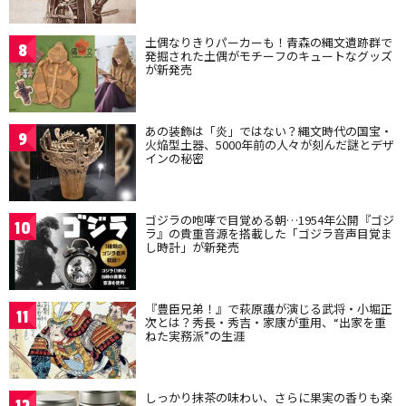
土偶なりきりパーカーも！青森の縄文遺跡群で
8
発掘された土偶がモチーフのキュートなグッズ
が新発売
あの装飾は「炎」ではない？縄文時代の国宝・
9
火焔型土器、5000年前の人々が刻んだ謎とデザ
インの秘密
ゴジラの咆哮で目覚める朝…1954年公開『ゴジ
10
ラ』の貴重音源を搭載した「ゴジラ音声目覚ま
し時計」が新発売
『豊臣兄弟！』で萩原護が演じる武将・小堀正
11
次とは？秀長・秀吉・家康が重用、“出家を重
ねた実務派”の生涯
しっかり抹茶の味わい、さらに果実の香りも楽