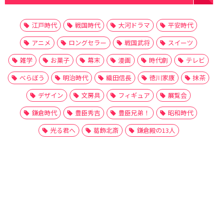
江戸時代
戦国時代
大河ドラマ
平安時代
アニメ
ロングセラー
戦国武将
スイーツ
雑学
お菓子
幕末
漫画
時代劇
テレビ
べらぼう
明治時代
織田信長
徳川家康
抹茶
デザイン
文房具
フィギュア
展覧会
鎌倉時代
豊臣秀吉
豊臣兄弟！
昭和時代
光る君へ
葛飾北斎
鎌倉殿の13人