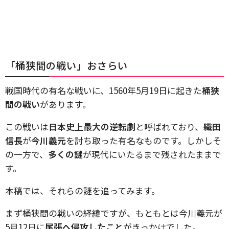
「桶狭間の戦い」おさらい
戦国時代の有名な戦いに、1560年5月19日に起きた
桶狭
間の戦い
があります。
この戦いは
日本史上最大の逆転劇
と呼ばれており、
織田
信長
が
今川義元
を討ち取った有名なものです。しかしそ
の一方で、
多くの謎
が現代にいたるまで残されたままで
す。
本稿では、それらの謎を追ってみます。
まず桶狭間の戦いの経緯ですが、もともとは今川義元が
5月12日に
尾張へ侵攻したこと
がきっかけでした。