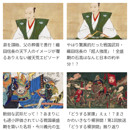
弟を謀殺、父の葬儀で愚行！織
やはり驚異的だった戦国武将・
田信長の天下人のイメージが覆
織田信長の「超人強度」！全盛
るありえない破天荒エピソード
期の石高はなんと日本の約半
分！？
軟弱な武将だって！？あまりに
「どうする家康」えぇ！？まさ
も過小評価されている戦国最盛
かのいきなり桶狭間！第1回放送
期を築いた名将・今川義元の生
「どうする桶狭間」振り返り