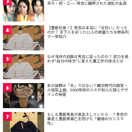
3
茶々・初・江——秀吉に翻弄された波乱の生涯
【豊臣兄弟！】秀吉は本当に「女狂い」だった
4
のか？ 天下人を彩った11人の側室たちを時系列
で一挙紹介
なぜ浅井の旧臣は秀吉に従ったのか？ 武力を使
5
わず“自分の味方”に変えた裏工作の技法とは
あの装飾は「炎」ではない？縄文時代の国宝・
6
火焔型土器、5000年前の人々が刻んだ謎とデザ
インの秘密
もしも豊臣秀長が長生きしていたら…？秀吉の
7
暴走と豊臣家滅亡を防げた「最強のカリスマ
性」