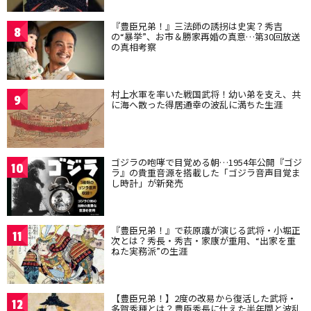
『豊臣兄弟！』三法師の誘拐は史実？秀吉
8
の“暴挙”、お市＆勝家再婚の真意…第30回放送
の真相考察
村上水軍を率いた戦国武将！幼い弟を支え、共
9
に海へ散った得居通幸の波乱に満ちた生涯
ゴジラの咆哮で目覚める朝…1954年公開『ゴジ
10
ラ』の貴重音源を搭載した「ゴジラ音声目覚ま
し時計」が新発売
『豊臣兄弟！』で萩原護が演じる武将・小堀正
11
次とは？秀長・秀吉・家康が重用、“出家を重
ねた実務派”の生涯
【豊臣兄弟！】2度の改易から復活した武将・
12
多賀秀種とは？豊臣秀長に仕えた半年間と波乱