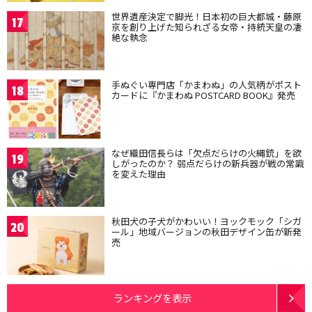
世界遺産決定で脚光！日本初の巨大都城・藤原
17
京を創り上げた知られざる女帝・持統天皇の凄
絶な執念
手ぬぐい専門店「かまわぬ」の人気柄がポスト
18
カードに『かまわぬ POSTCARD BOOK』発売
なぜ織田信長らは「欠点だらけの火縄銃」を欲
19
しがったのか？ 弱点だらけの新兵器が戦の常識
を変えた理由
秋田犬の子犬がかわいい！ヨックモック「シガ
20
ール」地域バージョンの秋田デザイン缶が新発
売
ランキングを表示