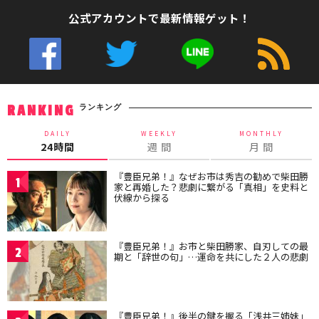
公式アカウントで最新情報ゲット！
ランキング
RANKING
DAILY
WEEKLY
MONTHLY
24時間
週 間
月 間
『豊臣兄弟！』なぜお市は秀吉の勧めで柴田勝
1
家と再婚した？悲劇に繋がる「真相」を史料と
伏線から探る
『豊臣兄弟！』お市と柴田勝家、自刃しての最
2
期と「辞世の句」…運命を共にした２人の悲劇
『豊臣兄弟！』後半の鍵を握る「浅井三姉妹」