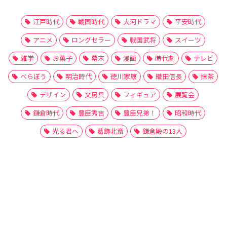
江戸時代
戦国時代
大河ドラマ
平安時代
アニメ
ロングセラー
戦国武将
スイーツ
雑学
お菓子
幕末
漫画
時代劇
テレビ
べらぼう
明治時代
徳川家康
織田信長
抹茶
デザイン
文房具
フィギュア
展覧会
鎌倉時代
豊臣秀吉
豊臣兄弟！
昭和時代
光る君へ
葛飾北斎
鎌倉殿の13人