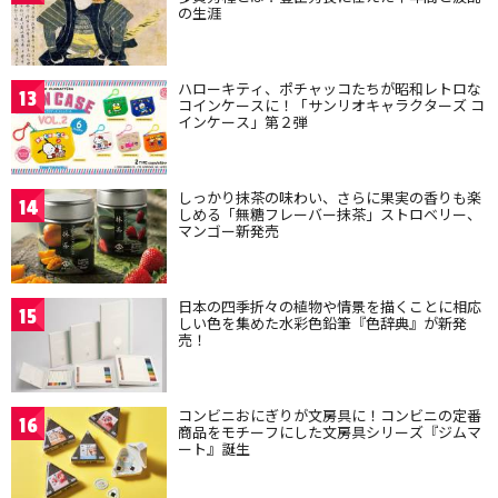
の生涯
ハローキティ、ポチャッコたちが昭和レトロな
13
コインケースに！「サンリオキャラクターズ コ
インケース」第２弾
しっかり抹茶の味わい、さらに果実の香りも楽
14
しめる「無糖フレーバー抹茶」ストロベリー、
マンゴー新発売
日本の四季折々の植物や情景を描くことに相応
15
しい色を集めた水彩色鉛筆『色辞典』が新発
売！
コンビニおにぎりが文房具に！コンビニの定番
16
商品をモチーフにした文房具シリーズ『ジムマ
ート』誕生