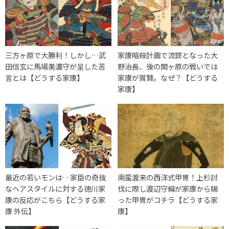
三方ヶ原で大勝利！しかし…武
家康暗殺計画で流罪となった大
田信玄に馬場美濃守が呈した苦
野治長、後の関ヶ原の戦いでは
言とは【どうする家康】
家康が賞賛。なぜ？【どうする
家康】
最近の若いモンは…家臣の奇抜
南蛮渡来の西洋式甲冑！上杉討
なヘアスタイルに対する徳川家
伐に際し渡辺守綱が家康から賜
康の反応がこちら【どうする家
った甲冑がコチラ【どうする家
康 外伝】
康】