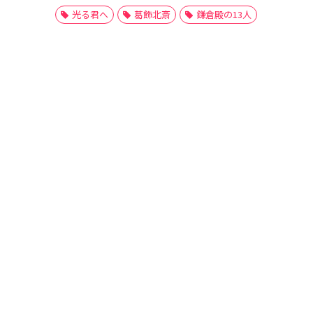
光る君へ
葛飾北斎
鎌倉殿の13人