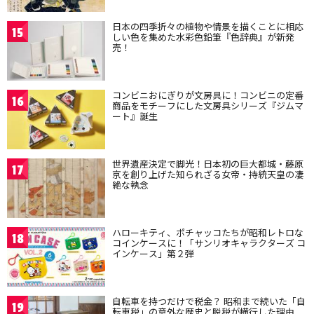
日本の四季折々の植物や情景を描くことに相応
15
しい色を集めた水彩色鉛筆『色辞典』が新発
売！
コンビニおにぎりが文房具に！コンビニの定番
16
商品をモチーフにした文房具シリーズ『ジムマ
ート』誕生
世界遺産決定で脚光！日本初の巨大都城・藤原
17
京を創り上げた知られざる女帝・持統天皇の凄
絶な執念
ハローキティ、ポチャッコたちが昭和レトロな
18
コインケースに！「サンリオキャラクターズ コ
インケース」第２弾
自転車を持つだけで税金？ 昭和まで続いた「自
19
転車税」の意外な歴史と脱税が横行した理由