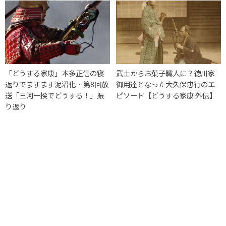
「どうする家康」本多正信の寝
武士からお菓子職人に？徳川家
返りでますます泥沼化…第8回放
御用達となった大久保忠行のエ
送「三河一揆でどうする！」振
ピソード【どうする家康 外伝】
り返り