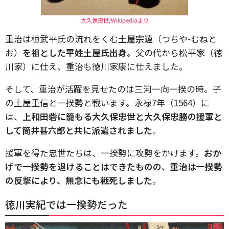
大久保忠世/Wikipediaより
重治は桓武平氏の流れをくむ
土屋宗遠
（つちや-むねと
お）
を祖とした平姓土屋氏出身
。父の代から松平家（徳
川家）に仕え、重治も徳川家康に仕えました。
そして、重治が活躍を見せたのは三河一向一揆の時。子
の土屋重信と一揆勢と戦います。永禄7年（1564）に
は、
上和田砦に籠もる大久保忠世と大久保忠勝の援軍と
して筒井甚六郎と共に派遣されました
。
援軍を得た忠世たちは、一揆勢に攻勢をかけます。
おか
げで一揆勢を退けることはできたものの、重治は一揆勢
の反撃により、無念にも戦死しました
。
徳川実紀では一揆勢だった