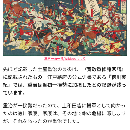
三河一向一揆/Wikipediaより
先ほど記載した土屋重治の最後は、
『寛政重修諸家譜』
に記載されたもの
。江戸幕府の公式史書である
『徳川実
紀』では、重治は当初一揆勢に加担したとの記録が残っ
ています
。
重治が一揆勢だったので、上和田砦に援軍として向かっ
たのは徳川家康。家康は、その地で命の危機に瀕します
が、それを救ったのが重治でした。