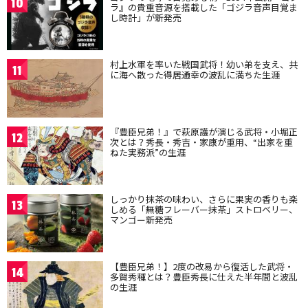
10
ラ』の貴重音源を搭載した「ゴジラ音声目覚ま
し時計」が新発売
村上水軍を率いた戦国武将！幼い弟を支え、共
11
に海へ散った得居通幸の波乱に満ちた生涯
『豊臣兄弟！』で萩原護が演じる武将・小堀正
12
次とは？秀長・秀吉・家康が重用、“出家を重
ねた実務派”の生涯
しっかり抹茶の味わい、さらに果実の香りも楽
13
しめる「無糖フレーバー抹茶」ストロベリー、
マンゴー新発売
【豊臣兄弟！】2度の改易から復活した武将・
14
多賀秀種とは？豊臣秀長に仕えた半年間と波乱
の生涯