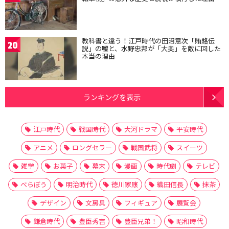
教科書と違う！江戸時代の田沼意次「賄賂伝
20
説」の嘘と、水野忠邦が「大奥」を敵に回した
本当の理由
ランキングを表示
江戸時代
戦国時代
大河ドラマ
平安時代
アニメ
ロングセラー
戦国武将
スイーツ
雑学
お菓子
幕末
漫画
時代劇
テレビ
べらぼう
明治時代
徳川家康
織田信長
抹茶
デザイン
文房具
フィギュア
展覧会
鎌倉時代
豊臣秀吉
豊臣兄弟！
昭和時代