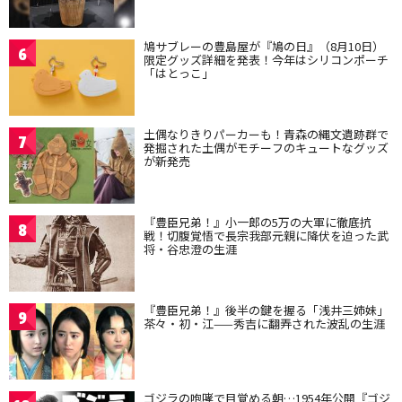
鳩サブレーの豊島屋が『鳩の日』（8月10日）
6
限定グッズ詳細を発表！今年はシリコンポーチ
「はとっこ」
土偶なりきりパーカーも！青森の縄文遺跡群で
7
発掘された土偶がモチーフのキュートなグッズ
が新発売
『豊臣兄弟！』小一郎の5万の大軍に徹底抗
8
戦！切腹覚悟で長宗我部元親に降伏を迫った武
将・谷忠澄の生涯
『豊臣兄弟！』後半の鍵を握る「浅井三姉妹」
9
茶々・初・江——秀吉に翻弄された波乱の生涯
ゴジラの咆哮で目覚める朝…1954年公開『ゴジ