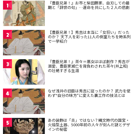
『豊臣兄弟！』お市と柴田勝家、自刃しての最
1
期と「辞世の句」…運命を共にした２人の悲劇
【豊臣兄弟！】秀吉は本当に「女狂い」だった
2
のか？ 天下人を彩った11人の側室たちを時系列
で一挙紹介
『豊臣兄弟！』茶々＝悪女はほぼ創作？秀吉が
3
溺愛、豊臣家滅亡を背負わされた茶々(井上和)
の壮絶すぎる生涯
なぜ浅井の旧臣は秀吉に従ったのか？ 武力を使
4
わず“自分の味方”に変えた裏工作の技法とは
あの装飾は「炎」ではない？縄文時代の国宝・
5
火焔型土器、5000年前の人々が刻んだ謎とデザ
インの秘密