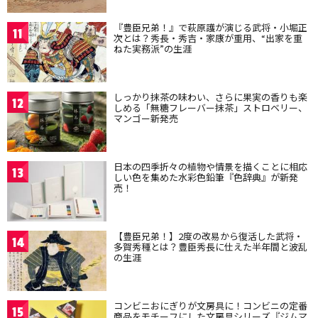
『豊臣兄弟！』で萩原護が演じる武将・小堀正
11
次とは？秀長・秀吉・家康が重用、“出家を重
ねた実務派”の生涯
しっかり抹茶の味わい、さらに果実の香りも楽
12
しめる「無糖フレーバー抹茶」ストロベリー、
マンゴー新発売
日本の四季折々の植物や情景を描くことに相応
13
しい色を集めた水彩色鉛筆『色辞典』が新発
売！
【豊臣兄弟！】2度の改易から復活した武将・
14
多賀秀種とは？豊臣秀長に仕えた半年間と波乱
の生涯
コンビニおにぎりが文房具に！コンビニの定番
15
商品をモチーフにした文房具シリーズ『ジムマ