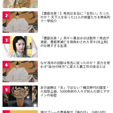
【豊臣兄弟！】秀吉は本当に「女狂い」だった
2
のか？ 天下人を彩った11人の側室たちを時系列
で一挙紹介
『豊臣兄弟！』茶々＝悪女はほぼ創作？秀吉が
3
溺愛、豊臣家滅亡を背負わされた茶々(井上和)
の壮絶すぎる生涯
なぜ浅井の旧臣は秀吉に従ったのか？ 武力を使
4
わず“自分の味方”に変えた裏工作の技法とは
あの装飾は「炎」ではない？縄文時代の国宝・
5
火焔型土器、5000年前の人々が刻んだ謎とデザ
インの秘密
鳩サブレーの豊島屋が『鳩の日』（8月10日）