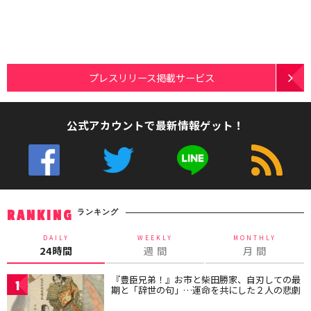
プレスリリース掲載サービス
公式アカウントで最新情報ゲット！
ランキング
RANKING
DAILY
WEEKLY
MONTHLY
24時間
週 間
月 間
『豊臣兄弟！』お市と柴田勝家、自刃しての最
1
期と「辞世の句」…運命を共にした２人の悲劇