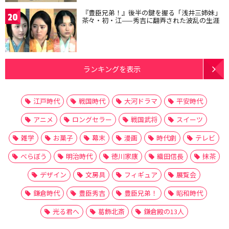
『豊臣兄弟！』後半の鍵を握る「浅井三姉妹」
20
茶々・初・江——秀吉に翻弄された波乱の生涯
ランキングを表示
江戸時代
戦国時代
大河ドラマ
平安時代
アニメ
ロングセラー
戦国武将
スイーツ
雑学
お菓子
幕末
漫画
時代劇
テレビ
べらぼう
明治時代
徳川家康
織田信長
抹茶
デザイン
文房具
フィギュア
展覧会
鎌倉時代
豊臣秀吉
豊臣兄弟！
昭和時代
光る君へ
葛飾北斎
鎌倉殿の13人