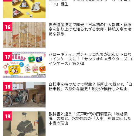
ート』誕生
世界遺産決定で脚光！日本初の巨大都城・藤原
16
京を創り上げた知られざる女帝・持統天皇の凄
絶な執念
ハローキティ、ポチャッコたちが昭和レトロな
17
コインケースに！「サンリオキャラクターズ コ
インケース」第２弾
自転車を持つだけで税金？ 昭和まで続いた「自
18
転車税」の意外な歴史と脱税が横行した理由
教科書と違う！江戸時代の田沼意次「賄賂伝
19
説」の嘘と、水野忠邦が「大奥」を敵に回した
本当の理由