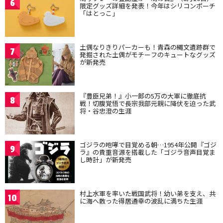
6
限定グッズ詳細を発表！今年はシリコンポーチ
「はとっこ」
土偶なりきりパーカーも！青森の縄文遺跡群で
7
発掘された土偶がモチーフのキュートなグッズ
が新発売
『豊臣兄弟！』小一郎の5万の大軍に徹底抗
8
戦！切腹覚悟で長宗我部元親に降伏を迫った武
将・谷忠澄の生涯
ゴジラの咆哮で目覚める朝…1954年公開『ゴジ
9
ラ』の貴重音源を搭載した「ゴジラ音声目覚ま
し時計」が新発売
村上水軍を率いた戦国武将！幼い弟を支え、共
10
に海へ散った得居通幸の波乱に満ちた生涯