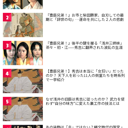
『豊臣兄弟！』お市と柴田勝家、自刃しての最
2
期と「辞世の句」…運命を共にした２人の悲劇
『豊臣兄弟！』後半の鍵を握る「浅井三姉妹」
3
茶々・初・江——秀吉に翻弄された波乱の生涯
【豊臣兄弟！】秀吉は本当に「女狂い」だった
4
のか？ 天下人を彩った11人の側室たちを時系列
で一挙紹介
なぜ浅井の旧臣は秀吉に従ったのか？ 武力を使
5
わず“自分の味方”に変えた裏工作の技法とは
あの装飾は「炎」ではない？縄文時代の国宝・