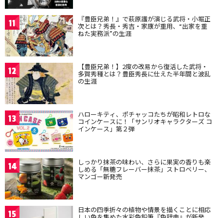
『豊臣兄弟！』で萩原護が演じる武将・小堀正
11
次とは？秀長・秀吉・家康が重用、“出家を重
ねた実務派”の生涯
【豊臣兄弟！】2度の改易から復活した武将・
12
多賀秀種とは？豊臣秀長に仕えた半年間と波乱
の生涯
ハローキティ、ポチャッコたちが昭和レトロな
13
コインケースに！「サンリオキャラクターズ コ
インケース」第２弾
しっかり抹茶の味わい、さらに果実の香りも楽
14
しめる「無糖フレーバー抹茶」ストロベリー、
マンゴー新発売
日本の四季折々の植物や情景を描くことに相応
15
しい色を集めた水彩色鉛筆『色辞典』が新発