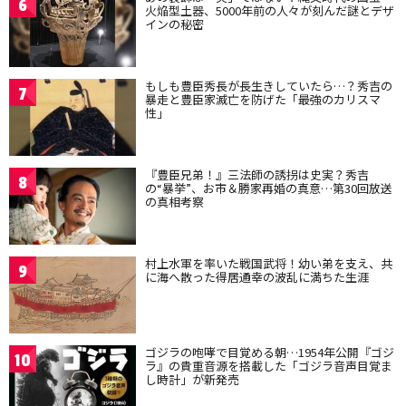
6
火焔型土器、5000年前の人々が刻んだ謎とデザ
インの秘密
もしも豊臣秀長が長生きしていたら…？秀吉の
7
暴走と豊臣家滅亡を防げた「最強のカリスマ
性」
『豊臣兄弟！』三法師の誘拐は史実？秀吉
8
の“暴挙”、お市＆勝家再婚の真意…第30回放送
の真相考察
村上水軍を率いた戦国武将！幼い弟を支え、共
9
に海へ散った得居通幸の波乱に満ちた生涯
ゴジラの咆哮で目覚める朝…1954年公開『ゴジ
10
ラ』の貴重音源を搭載した「ゴジラ音声目覚ま
し時計」が新発売