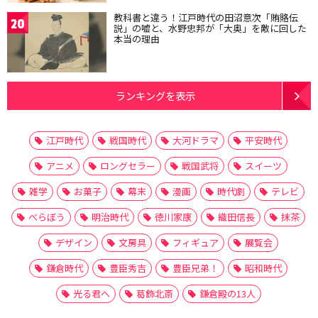
教科書と違う！江戸時代の田沼意次「賄賂伝
20
説」の嘘と、水野忠邦が「大奥」を敵に回した
本当の理由
ランキングを表示
江戸時代
戦国時代
大河ドラマ
平安時代
アニメ
ロングセラー
戦国武将
スイーツ
雑学
お菓子
幕末
漫画
時代劇
テレビ
べらぼう
明治時代
徳川家康
織田信長
抹茶
デザイン
文房具
フィギュア
展覧会
鎌倉時代
豊臣秀吉
豊臣兄弟！
昭和時代
光る君へ
葛飾北斎
鎌倉殿の13人