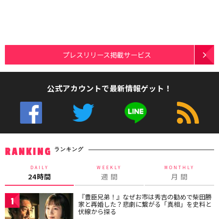
プレスリリース掲載サービス
公式アカウントで最新情報ゲット！
ランキング
RANKING
DAILY
WEEKLY
MONTHLY
24時間
週 間
月 間
『豊臣兄弟！』なぜお市は秀吉の勧めで柴田勝
1
家と再婚した？悲劇に繋がる「真相」を史料と
伏線から探る