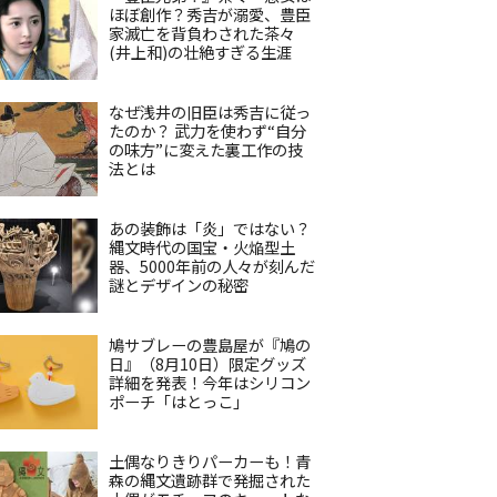
ほぼ創作？秀吉が溺愛、豊臣
家滅亡を背負わされた茶々
(井上和)の壮絶すぎる生涯
なぜ浅井の旧臣は秀吉に従っ
たのか？ 武力を使わず“自分
の味方”に変えた裏工作の技
法とは
あの装飾は「炎」ではない？
縄文時代の国宝・火焔型土
器、5000年前の人々が刻んだ
謎とデザインの秘密
鳩サブレーの豊島屋が『鳩の
日』（8月10日）限定グッズ
詳細を発表！今年はシリコン
ポーチ「はとっこ」
土偶なりきりパーカーも！青
森の縄文遺跡群で発掘された