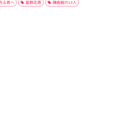
光る君へ
葛飾北斎
鎌倉殿の13人