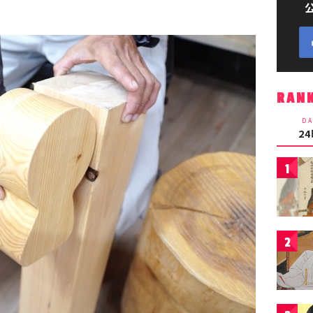
RAN
DA
2
1
2