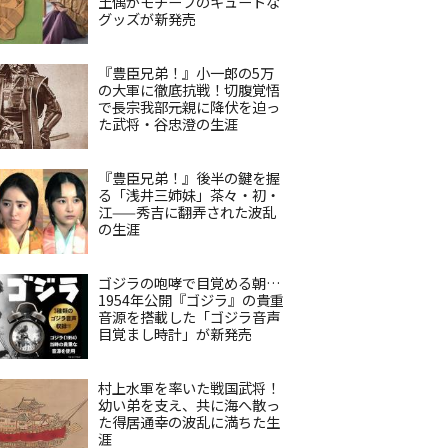
土偶がモチーフのキュートな
グッズが新発売
『豊臣兄弟！』小一郎の5万
の大軍に徹底抗戦！切腹覚悟
で長宗我部元親に降伏を迫っ
た武将・谷忠澄の生涯
『豊臣兄弟！』後半の鍵を握
る「浅井三姉妹」茶々・初・
江——秀吉に翻弄された波乱
の生涯
ゴジラの咆哮で目覚める朝…
1954年公開『ゴジラ』の貴重
音源を搭載した「ゴジラ音声
目覚まし時計」が新発売
村上水軍を率いた戦国武将！
幼い弟を支え、共に海へ散っ
た得居通幸の波乱に満ちた生
涯