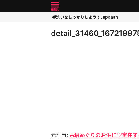
手洗いをしっかりしよう！Japaaan
detail_31460_1672199
元記事:
古墳めぐりのお供に♡実在す