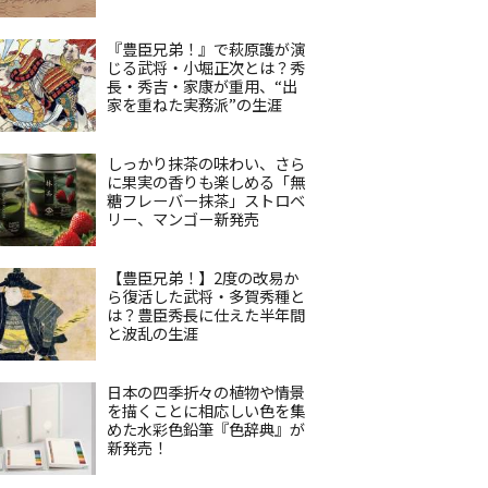
『豊臣兄弟！』で萩原護が演
じる武将・小堀正次とは？秀
長・秀吉・家康が重用、“出
家を重ねた実務派”の生涯
しっかり抹茶の味わい、さら
に果実の香りも楽しめる「無
糖フレーバー抹茶」ストロベ
リー、マンゴー新発売
【豊臣兄弟！】2度の改易か
ら復活した武将・多賀秀種と
は？豊臣秀長に仕えた半年間
と波乱の生涯
日本の四季折々の植物や情景
を描くことに相応しい色を集
めた水彩色鉛筆『色辞典』が
新発売！