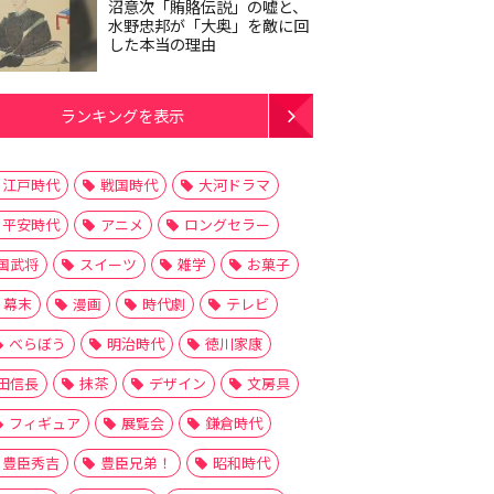
沼意次「賄賂伝説」の嘘と、
水野忠邦が「大奥」を敵に回
した本当の理由
ランキングを表示
江戸時代
戦国時代
大河ドラマ
平安時代
アニメ
ロングセラー
国武将
スイーツ
雑学
お菓子
幕末
漫画
時代劇
テレビ
べらぼう
明治時代
徳川家康
田信長
抹茶
デザイン
文房具
フィギュア
展覧会
鎌倉時代
豊臣秀吉
豊臣兄弟！
昭和時代