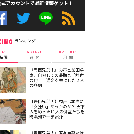
公式アカウントで最新情報ゲット！
ランキング
KING
ILY
WEEKLY
MONTHLY
4時間
週 間
月 間
『豊臣兄弟！』お市と柴田勝
家、自刃しての最期と「辞世
の句」…運命を共にした２人
の悲劇
【豊臣兄弟！】秀吉は本当に
「女狂い」だったのか？ 天下
人を彩った11人の側室たちを
時系列で一挙紹介
『豊臣兄弟！』茶々＝悪女は