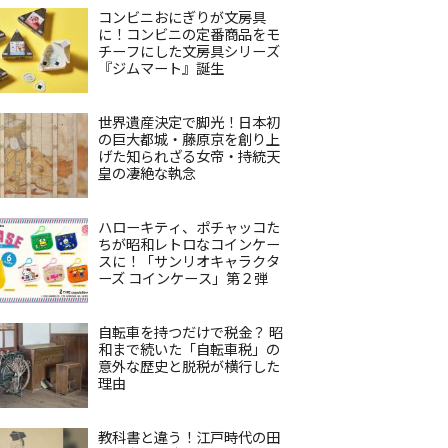
コンビニおにぎりが文房具
に！コンビニの定番商品をモ
チーフにした文房具シリーズ
『ジムマート』誕生
世界遺産決定で脚光！日本初
の巨大都城・藤原京を創り上
げた知られざる女帝・持統天
皇の凄絶な執念
ハローキティ、ポチャッコた
ちが昭和レトロなコインケー
スに！「サンリオキャラクタ
ーズ コインケース」第２弾
自転車を持つだけで税金？ 昭
和まで続いた「自転車税」の
意外な歴史と脱税が横行した
理由
教科書と違う！江戸時代の田