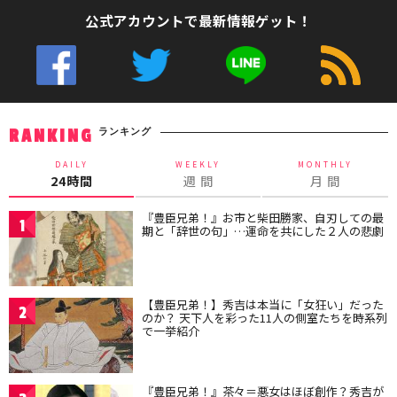
公式アカウントで最新情報ゲット！
ランキング
RANKING
DAILY
WEEKLY
MONTHLY
24時間
週 間
月 間
『豊臣兄弟！』お市と柴田勝家、自刃しての最
1
期と「辞世の句」…運命を共にした２人の悲劇
【豊臣兄弟！】秀吉は本当に「女狂い」だった
2
のか？ 天下人を彩った11人の側室たちを時系列
で一挙紹介
『豊臣兄弟！』茶々＝悪女はほぼ創作？秀吉が