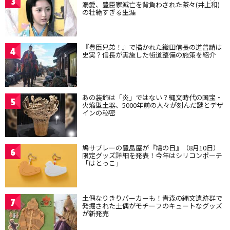
3
溺愛、豊臣家滅亡を背負わされた茶々(井上和)
の壮絶すぎる生涯
『豊臣兄弟！』で描かれた織田信長の道普請は
4
史実？信長が実施した街道整備の施策を紹介
あの装飾は「炎」ではない？縄文時代の国宝・
5
火焔型土器、5000年前の人々が刻んだ謎とデザ
インの秘密
鳩サブレーの豊島屋が『鳩の日』（8月10日）
6
限定グッズ詳細を発表！今年はシリコンポーチ
「はとっこ」
土偶なりきりパーカーも！青森の縄文遺跡群で
7
発掘された土偶がモチーフのキュートなグッズ
が新発売