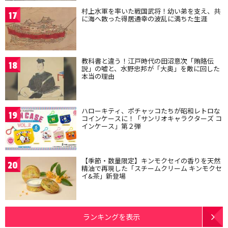
村上水軍を率いた戦国武将！幼い弟を支え、共
17
に海へ散った得居通幸の波乱に満ちた生涯
教科書と違う！江戸時代の田沼意次「賄賂伝
18
説」の嘘と、水野忠邦が「大奥」を敵に回した
本当の理由
ハローキティ、ポチャッコたちが昭和レトロな
19
コインケースに！「サンリオキャラクターズ コ
インケース」第２弾
【季節・数量限定】キンモクセイの香りを天然
20
精油で再現した「スチームクリーム キンモクセ
イ&茶」新登場
ランキングを表示