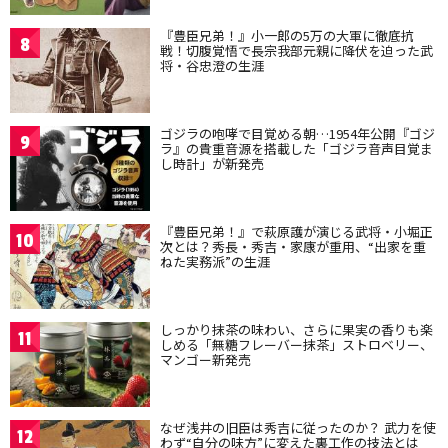
『豊臣兄弟！』小一郎の5万の大軍に徹底抗
8
戦！切腹覚悟で長宗我部元親に降伏を迫った武
将・谷忠澄の生涯
ゴジラの咆哮で目覚める朝…1954年公開『ゴジ
9
ラ』の貴重音源を搭載した「ゴジラ音声目覚ま
し時計」が新発売
『豊臣兄弟！』で萩原護が演じる武将・小堀正
10
次とは？秀長・秀吉・家康が重用、“出家を重
ねた実務派”の生涯
しっかり抹茶の味わい、さらに果実の香りも楽
11
しめる「無糖フレーバー抹茶」ストロベリー、
マンゴー新発売
なぜ浅井の旧臣は秀吉に従ったのか？ 武力を使
12
わず“自分の味方”に変えた裏工作の技法とは