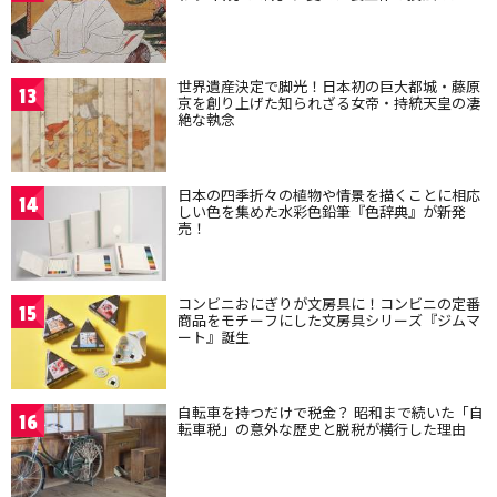
世界遺産決定で脚光！日本初の巨大都城・藤原
13
京を創り上げた知られざる女帝・持統天皇の凄
絶な執念
日本の四季折々の植物や情景を描くことに相応
14
しい色を集めた水彩色鉛筆『色辞典』が新発
売！
コンビニおにぎりが文房具に！コンビニの定番
15
商品をモチーフにした文房具シリーズ『ジムマ
ート』誕生
自転車を持つだけで税金？ 昭和まで続いた「自
16
転車税」の意外な歴史と脱税が横行した理由