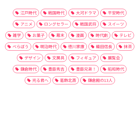
江戸時代
戦国時代
大河ドラマ
平安時代
アニメ
ロングセラー
戦国武将
スイーツ
雑学
お菓子
幕末
漫画
時代劇
テレビ
べらぼう
明治時代
徳川家康
織田信長
抹茶
デザイン
文房具
フィギュア
展覧会
鎌倉時代
豊臣秀吉
豊臣兄弟！
昭和時代
光る君へ
葛飾北斎
鎌倉殿の13人