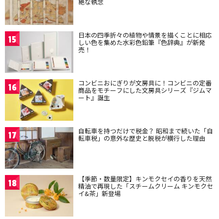
絶な執念
日本の四季折々の植物や情景を描くことに相応
15
しい色を集めた水彩色鉛筆『色辞典』が新発
売！
コンビニおにぎりが文房具に！コンビニの定番
16
商品をモチーフにした文房具シリーズ『ジムマ
ート』誕生
自転車を持つだけで税金？ 昭和まで続いた「自
17
転車税」の意外な歴史と脱税が横行した理由
【季節・数量限定】キンモクセイの香りを天然
18
精油で再現した「スチームクリーム キンモクセ
イ&茶」新登場