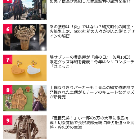
史実？信長が実施した街道整備の施策を紹介
あの装飾は「炎」ではない？縄文時代の国宝・
6
火焔型土器、5000年前の人々が刻んだ謎とデザ
インの秘密
鳩サブレーの豊島屋が『鳩の日』（8月10日）
7
限定グッズ詳細を発表！今年はシリコンポーチ
「はとっこ」
土偶なりきりパーカーも！青森の縄文遺跡群で
8
発掘された土偶がモチーフのキュートなグッズ
が新発売
『豊臣兄弟！』小一郎の5万の大軍に徹底抗
9
戦！切腹覚悟で長宗我部元親に降伏を迫った武
将・谷忠澄の生涯