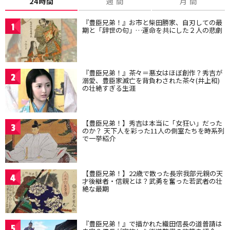
24時間
週 間
月 間
『豊臣兄弟！』お市と柴田勝家、自刃しての最
1
期と「辞世の句」…運命を共にした２人の悲劇
『豊臣兄弟！』茶々＝悪女はほぼ創作？秀吉が
2
溺愛、豊臣家滅亡を背負わされた茶々(井上和)
の壮絶すぎる生涯
【豊臣兄弟！】秀吉は本当に「女狂い」だった
3
のか？ 天下人を彩った11人の側室たちを時系列
で一挙紹介
【豊臣兄弟！】22歳で散った長宗我部元親の天
4
才後継者・信親とは？武勇を奮った若武者の壮
絶な最期
『豊臣兄弟！』で描かれた織田信長の道普請は
5