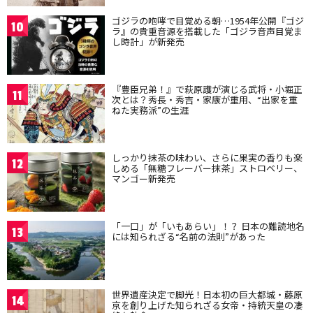
ゴジラの咆哮で目覚める朝…1954年公開『ゴジ
10
ラ』の貴重音源を搭載した「ゴジラ音声目覚ま
し時計」が新発売
『豊臣兄弟！』で萩原護が演じる武将・小堀正
11
次とは？秀長・秀吉・家康が重用、“出家を重
ねた実務派”の生涯
しっかり抹茶の味わい、さらに果実の香りも楽
12
しめる「無糖フレーバー抹茶」ストロベリー、
マンゴー新発売
「一口」が「いもあらい」！？ 日本の難読地名
13
には知られざる“名前の法則”があった
世界遺産決定で脚光！日本初の巨大都城・藤原
14
京を創り上げた知られざる女帝・持統天皇の凄