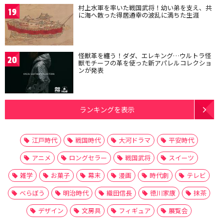
村上水軍を率いた戦国武将！幼い弟を支え、共
19
に海へ散った得居通幸の波乱に満ちた生涯
怪獣革を纏う！ダダ、エレキング…ウルトラ怪
20
獣モチーフの革を使った新アパレルコレクショ
ンが発表
ランキングを表示
江戸時代
戦国時代
大河ドラマ
平安時代
アニメ
ロングセラー
戦国武将
スイーツ
雑学
お菓子
幕末
漫画
時代劇
テレビ
べらぼう
明治時代
織田信長
徳川家康
抹茶
デザイン
文房具
フィギュア
展覧会