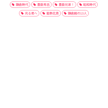
鎌倉時代
豊臣秀吉
豊臣兄弟！
昭和時代
光る君へ
葛飾北斎
鎌倉殿の13人