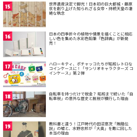
世界遺産決定で脚光！日本初の巨大都城・藤原
15
京を創り上げた知られざる女帝・持統天皇の凄
絶な執念
日本の四季折々の植物や情景を描くことに相応
16
しい色を集めた水彩色鉛筆『色辞典』が新発
売！
ハローキティ、ポチャッコたちが昭和レトロな
17
コインケースに！「サンリオキャラクターズ コ
インケース」第２弾
自転車を持つだけで税金？ 昭和まで続いた「自
18
転車税」の意外な歴史と脱税が横行した理由
教科書と違う！江戸時代の田沼意次「賄賂伝
19
説」の嘘と、水野忠邦が「大奥」を敵に回した
本当の理由