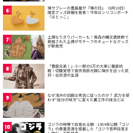
鳩サブレーの豊島屋が『鳩の日』（8月10日）
6
限定グッズ詳細を発表！今年はシリコンポーチ
「はとっこ」
土偶なりきりパーカーも！青森の縄文遺跡群で
7
発掘された土偶がモチーフのキュートなグッズ
が新発売
『豊臣兄弟！』小一郎の5万の大軍に徹底抗
8
戦！切腹覚悟で長宗我部元親に降伏を迫った武
将・谷忠澄の生涯
なぜ浅井の旧臣は秀吉に従ったのか？ 武力を使
9
わず“自分の味方”に変えた裏工作の技法とは
ゴジラの咆哮で目覚める朝…1954年公開『ゴジ
10
ラ』の貴重音源を搭載した「ゴジラ音声目覚ま