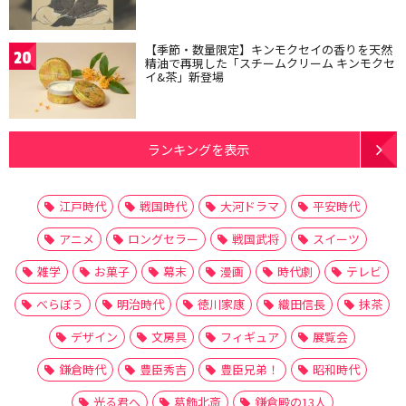
【季節・数量限定】キンモクセイの香りを天然
20
精油で再現した「スチームクリーム キンモクセ
イ&茶」新登場
ランキングを表示
江戸時代
戦国時代
大河ドラマ
平安時代
アニメ
ロングセラー
戦国武将
スイーツ
雑学
お菓子
幕末
漫画
時代劇
テレビ
べらぼう
明治時代
徳川家康
織田信長
抹茶
デザイン
文房具
フィギュア
展覧会
鎌倉時代
豊臣秀吉
豊臣兄弟！
昭和時代
光る君へ
葛飾北斎
鎌倉殿の13人