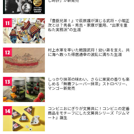
し時計」が新発売
『豊臣兄弟！』で萩原護が演じる武将・小堀正
11
次とは？秀長・秀吉・家康が重用、“出家を重
ねた実務派”の生涯
村上水軍を率いた戦国武将！幼い弟を支え、共
12
に海へ散った得居通幸の波乱に満ちた生涯
しっかり抹茶の味わい、さらに果実の香りも楽
13
しめる「無糖フレーバー抹茶」ストロベリー、
マンゴー新発売
コンビニおにぎりが文房具に！コンビニの定番
14
商品をモチーフにした文房具シリーズ『ジムマ
ート』誕生