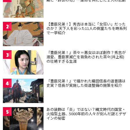
【豊臣兄弟！】秀吉は本当に「女狂い」だった
2
のか？ 天下人を彩った11人の側室たちを時系列
で一挙紹介
『豊臣兄弟！』茶々＝悪女はほぼ創作？秀吉が
3
溺愛、豊臣家滅亡を背負わされた茶々(井上和)
の壮絶すぎる生涯
『豊臣兄弟！』で描かれた織田信長の道普請は
4
史実？信長が実施した街道整備の施策を紹介
あの装飾は「炎」ではない？縄文時代の国宝・
5
火焔型土器、5000年前の人々が刻んだ謎とデザ
インの秘密