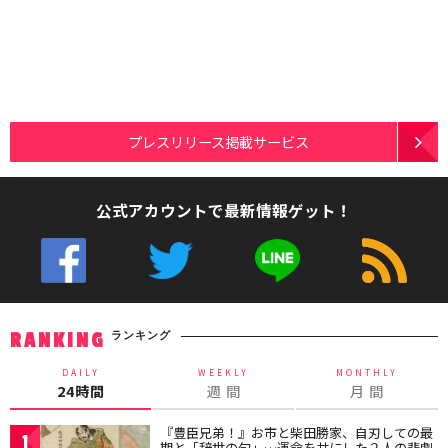
プレスリリース掲載サービス
公式アカウントで最新情報ゲット！
ランキング
RANKING
DAILY
WEEKLY
MONTHLY
24時間
週 間
月 間
『豊臣兄弟！』お市と柴田勝家、自刃しての最
1
期と「辞世の句」…運命を共にした２人の悲劇