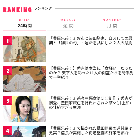
ランキング
RANKING
DAILY
WEEKLY
MONTHLY
24時間
週 間
月 間
『豊臣兄弟！』お市と柴田勝家、自刃しての最
1
期と「辞世の句」…運命を共にした２人の悲劇
【豊臣兄弟！】秀吉は本当に「女狂い」だった
2
のか？ 天下人を彩った11人の側室たちを時系列
で一挙紹介
『豊臣兄弟！』茶々＝悪女はほぼ創作？秀吉が
3
溺愛、豊臣家滅亡を背負わされた茶々(井上和)
の壮絶すぎる生涯
『豊臣兄弟！』で描かれた織田信長の道普請は
4
史実？信長が実施した街道整備の施策を紹介