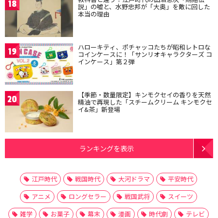
18
説」の嘘と、水野忠邦が「大奥」を敵に回した
本当の理由
ハローキティ、ポチャッコたちが昭和レトロな
19
コインケースに！「サンリオキャラクターズ コ
インケース」第２弾
【季節・数量限定】キンモクセイの香りを天然
20
精油で再現した「スチームクリーム キンモクセ
イ&茶」新登場
ランキングを表示
江戸時代
戦国時代
大河ドラマ
平安時代
アニメ
ロングセラー
戦国武将
スイーツ
雑学
お菓子
幕末
漫画
時代劇
テレビ