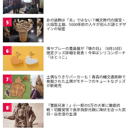
あの装飾は「炎」ではない？縄文時代の国宝・
5
火焔型土器、5000年前の人々が刻んだ謎とデザ
インの秘密
鳩サブレーの豊島屋が『鳩の日』（8月10日）
6
限定グッズ詳細を発表！今年はシリコンポーチ
「はとっこ」
土偶なりきりパーカーも！青森の縄文遺跡群で
7
発掘された土偶がモチーフのキュートなグッズ
が新発売
『豊臣兄弟！』小一郎の5万の大軍に徹底抗
8
戦！切腹覚悟で長宗我部元親に降伏を迫った武
将・谷忠澄の生涯