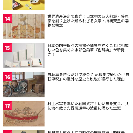
世界遺産決定で脚光！日本初の巨大都城・藤原
14
京を創り上げた知られざる女帝・持統天皇の凄
絶な執念
日本の四季折々の植物や情景を描くことに相応
15
しい色を集めた水彩色鉛筆『色辞典』が新発
売！
自転車を持つだけで税金？ 昭和まで続いた「自
16
転車税」の意外な歴史と脱税が横行した理由
村上水軍を率いた戦国武将！幼い弟を支え、共
17
に海へ散った得居通幸の波乱に満ちた生涯
教科書と違う！江戸時代の田沼意次「賄賂伝