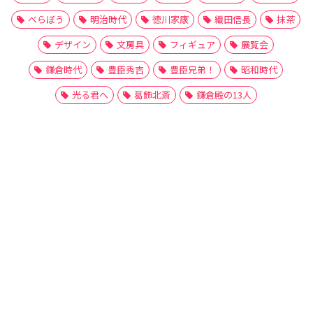
べらぼう
明治時代
徳川家康
織田信長
抹茶
デザイン
文房具
フィギュア
展覧会
鎌倉時代
豊臣秀吉
豊臣兄弟！
昭和時代
光る君へ
葛飾北斎
鎌倉殿の13人