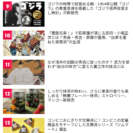
ゴジラの咆哮で目覚める朝…1954年公開『ゴジ
9
ラ』の貴重音源を搭載した「ゴジラ音声目覚ま
し時計」が新発売
『豊臣兄弟！』で萩原護が演じる武将・小堀正
10
次とは？秀長・秀吉・家康が重用、“出家を重
ねた実務派”の生涯
なぜ浅井の旧臣は秀吉に従ったのか？ 武力を使
11
わず“自分の味方”に変えた裏工作の技法とは
しっかり抹茶の味わい、さらに果実の香りも楽
12
しめる「無糖フレーバー抹茶」ストロベリー、
マンゴー新発売
コンビニおにぎりが文房具に！コンビニの定番
13
商品をモチーフにした文房具シリーズ『ジムマ
ート』誕生