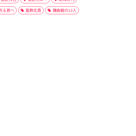
和田合戦
和田義盛
和田義直
和田義重
大江広元
大河
光る君へ
葛飾北斎
鎌倉殿の13人