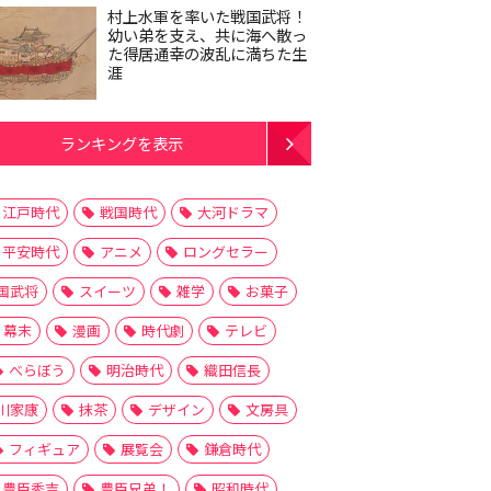
村上水軍を率いた戦国武将！
幼い弟を支え、共に海へ散っ
た得居通幸の波乱に満ちた生
涯
ランキングを表示
江戸時代
戦国時代
大河ドラマ
平安時代
アニメ
ロングセラー
国武将
スイーツ
雑学
お菓子
幕末
漫画
時代劇
テレビ
べらぼう
明治時代
織田信長
川家康
抹茶
デザイン
文房具
フィギュア
展覧会
鎌倉時代
豊臣秀吉
豊臣兄弟！
昭和時代