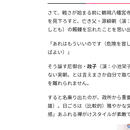
さて、戦さが始まる前に鶴岡八幡宮
を見下ろすと、亡き父・源頼朝（演
しとも）の髑髏を忘れたことを思い
「あれはもういいのです（危険を冒
ばよい）」
そう諭す尼御台・
政子
（演：小池栄
ない実朝。とは言えまさか自分で取
を離れられません。
すると名乗り出たのが、政所から重
雄）。日ごろは（比較的）雅やかな
感」あふれる襷がけスタイルが素敵