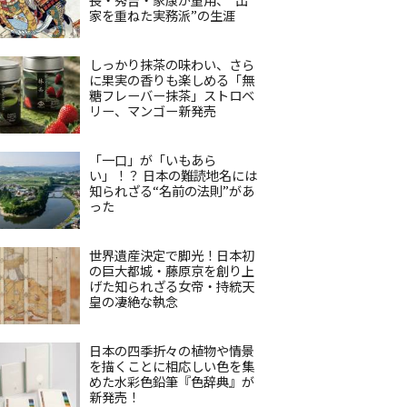
家を重ねた実務派”の生涯
しっかり抹茶の味わい、さら
に果実の香りも楽しめる「無
糖フレーバー抹茶」ストロベ
リー、マンゴー新発売
「一口」が「いもあら
い」！？ 日本の難読地名には
知られざる“名前の法則”があ
った
世界遺産決定で脚光！日本初
の巨大都城・藤原京を創り上
げた知られざる女帝・持統天
皇の凄絶な執念
日本の四季折々の植物や情景
を描くことに相応しい色を集
めた水彩色鉛筆『色辞典』が
新発売！