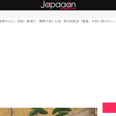
倉殿の13人」和田一族滅亡、義時の目にも涙…第41回放送「義盛、お前に罪はない