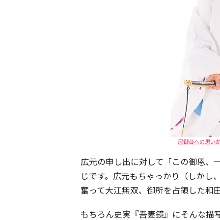
尼御台への思い
広元の申し出に対して「この御恩、
じです。広元もちゃっかり（しかし
奮って大江無双、御所を占領した和
もちろん史実『吾妻鏡』にそんな描