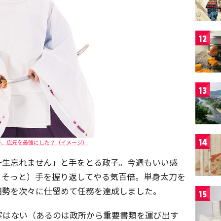
12
13
14
が、広元を最強にした？（イメージ）
一生忘れません」と手をとる政子。今週もいい感
、そっと）手を握り返してやる気百倍。単身太刀を
田勢を次々に仕留めて任務を達成しました。
15
写はない（あるのは政所から重要書類を運び出す