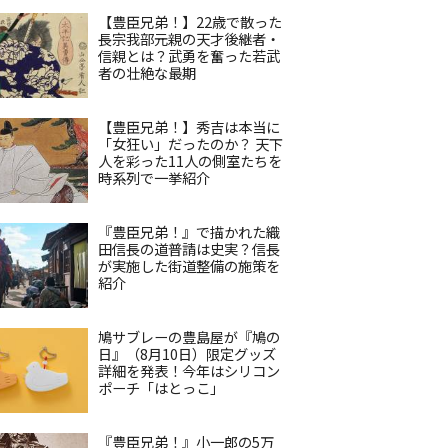
【豊臣兄弟！】22歳で散った
長宗我部元親の天才後継者・
信親とは？武勇を奮った若武
者の壮絶な最期
【豊臣兄弟！】秀吉は本当に
「女狂い」だったのか？ 天下
人を彩った11人の側室たちを
時系列で一挙紹介
『豊臣兄弟！』で描かれた織
田信長の道普請は史実？信長
が実施した街道整備の施策を
紹介
鳩サブレーの豊島屋が『鳩の
日』（8月10日）限定グッズ
詳細を発表！今年はシリコン
ポーチ「はとっこ」
『豊臣兄弟！』小一郎の5万