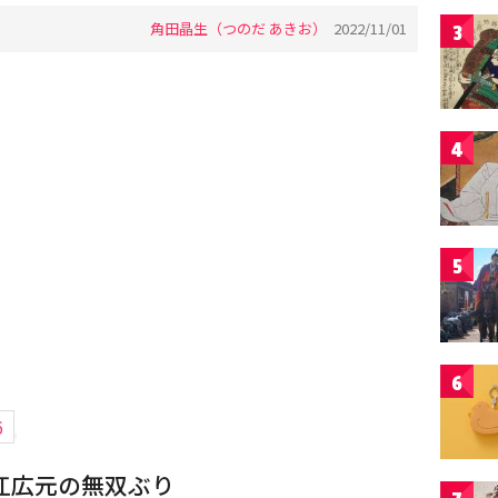
角田晶生（つのだ あきお）
2022/11/01
3
4
5
6
6
江広元の無双ぶり