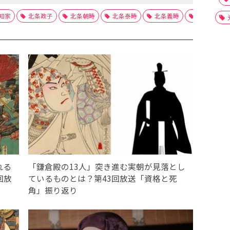
知家
北条政子
北条朝時
北条泰時
北条義時
吾妻鏡
れる
「鎌倉殿の13人」突き進む実朝が見落とし
回放
ているものとは？第43回放送「資格と死
角」振り返り