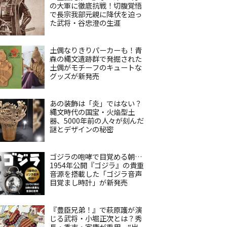
の大軍に徹底抗戦！切腹覚悟
で長宗我部元親に降伏を迫っ
た武将・谷忠澄の生涯
土偶なりきりパーカーも！青
森の縄文遺跡群で発掘された
土偶がモチーフのキュートな
グッズが新発売
あの装飾は「炎」ではない？
縄文時代の国宝・火焔型土
器、5000年前の人々が刻んだ
謎とデザインの秘密
ゴジラの咆哮で目覚める朝…
1954年公開『ゴジラ』の貴重
音源を搭載した「ゴジラ音声
目覚まし時計」が新発売
『豊臣兄弟！』で萩原護が演
じる武将・小堀正次とは？秀
長・秀吉・家康が重用、“出