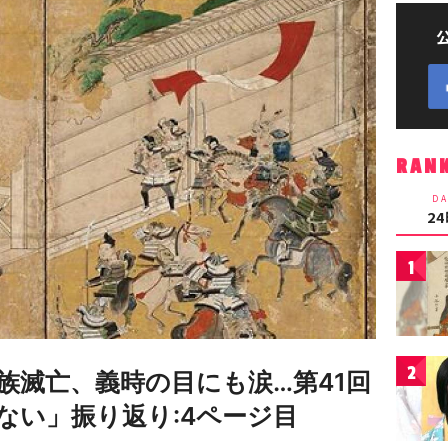
RAN
DA
2
1
2
族滅亡、義時の目にも涙…第41回
ない」振り返り:4ページ目