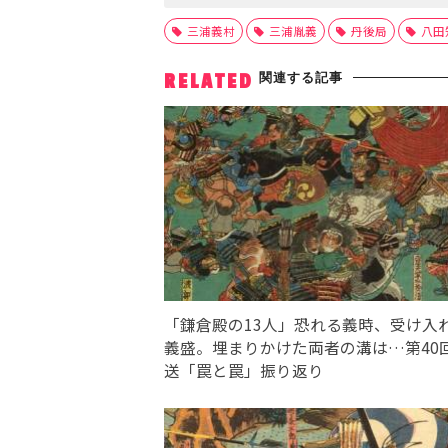
三浦義村
三浦胤義
丹後局
八田
関連する記事
RELATED
「鎌倉殿の13人」恐れる義時、受け入
義盛。埋まりかけた両者の溝は…第40
送「罠と罠」振り返り