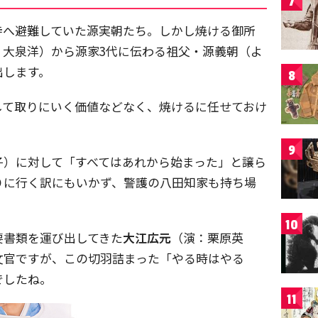
7
寺へ避難していた源実朝たち。しかし焼ける御所
：大泉洋）から源家3代に伝わる祖父・源義朝（よ
出します。
8
して取りにいく価値などなく、焼けるに任せておけ
9
子）に対して「すべてはあれから始まった」と譲ら
りに行く訳にもいかず、警護の八田知家も持ち場
10
要書類を運び出してきた
大江広元
（演：栗原英
文官ですが、この切羽詰まった「やる時はやる
でしたね。
11