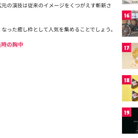
広元の演技は従来のイメージをくつがえす斬新さ
16
くなった癒し枠として人気を集めることでしょう。
義時の胸中
17
18
19