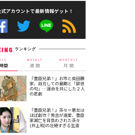
公式アカウントで最新情報ゲット！
ランキング
KING
ILY
WEEKLY
MONTHLY
4時間
週 間
月 間
『豊臣兄弟！』お市と柴田勝
家、自刃しての最期と「辞世
の句」…運命を共にした２人
の悲劇
『豊臣兄弟！』茶々＝悪女は
ほぼ創作？秀吉が溺愛、豊臣
家滅亡を背負わされた茶々
(井上和)の壮絶すぎる生涯