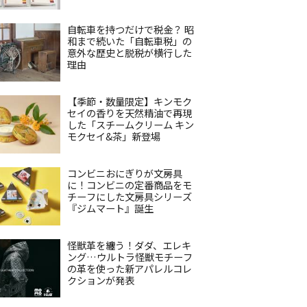
自転車を持つだけで税金？ 昭
和まで続いた「自転車税」の
意外な歴史と脱税が横行した
理由
【季節・数量限定】キンモク
セイの香りを天然精油で再現
した「スチームクリーム キン
モクセイ&茶」新登場
コンビニおにぎりが文房具
に！コンビニの定番商品をモ
チーフにした文房具シリーズ
『ジムマート』誕生
怪獣革を纏う！ダダ、エレキ
ング…ウルトラ怪獣モチーフ
の革を使った新アパレルコレ
クションが発表