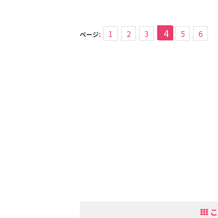
4
1
2
3
5
6
ページ:
こ