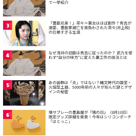
で一挙紹介
『豊臣兄弟！』茶々＝悪女はほぼ創作？秀吉が
3
溺愛、豊臣家滅亡を背負わされた茶々(井上和)
の壮絶すぎる生涯
なぜ浅井の旧臣は秀吉に従ったのか？ 武力を使
4
わず“自分の味方”に変えた裏工作の技法とは
あの装飾は「炎」ではない？縄文時代の国宝・
5
火焔型土器、5000年前の人々が刻んだ謎とデザ
インの秘密
鳩サブレーの豊島屋が『鳩の日』（8月10日）
6
限定グッズ詳細を発表！今年はシリコンポーチ
「はとっこ」