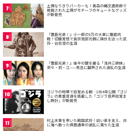
土偶なりきりパーカーも！青森の縄文遺跡群で
7
発掘された土偶がモチーフのキュートなグッズ
が新発売
『豊臣兄弟！』小一郎の5万の大軍に徹底抗
8
戦！切腹覚悟で長宗我部元親に降伏を迫った武
将・谷忠澄の生涯
『豊臣兄弟！』後半の鍵を握る「浅井三姉妹」
9
茶々・初・江——秀吉に翻弄された波乱の生涯
ゴジラの咆哮で目覚める朝…1954年公開『ゴジ
10
ラ』の貴重音源を搭載した「ゴジラ音声目覚ま
し時計」が新発売
村上水軍を率いた戦国武将！幼い弟を支え、共
11
に海へ散った得居通幸の波乱に満ちた生涯