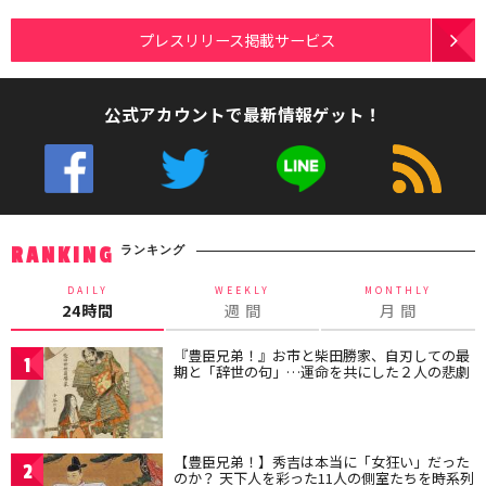
プレスリリース掲載サービス
公式アカウントで最新情報ゲット！
ランキング
RANKING
DAILY
WEEKLY
MONTHLY
24時間
週 間
月 間
『豊臣兄弟！』お市と柴田勝家、自刃しての最
1
期と「辞世の句」…運命を共にした２人の悲劇
【豊臣兄弟！】秀吉は本当に「女狂い」だった
2
のか？ 天下人を彩った11人の側室たちを時系列