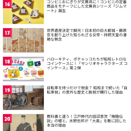
コンビニおにぎりが文房具に！コンビニの定番
16
商品をモチーフにした文房具シリーズ『ジムマ
ート』誕生
世界遺産決定で脚光！日本初の巨大都城・藤原
17
京を創り上げた知られざる女帝・持統天皇の凄
絶な執念
ハローキティ、ポチャッコたちが昭和レトロな
18
コインケースに！「サンリオキャラクターズ コ
インケース」第２弾
自転車を持つだけで税金？ 昭和まで続いた「自
19
転車税」の意外な歴史と脱税が横行した理由
教科書と違う！江戸時代の田沼意次「賄賂伝
20
説」の嘘と、水野忠邦が「大奥」を敵に回した
本当の理由