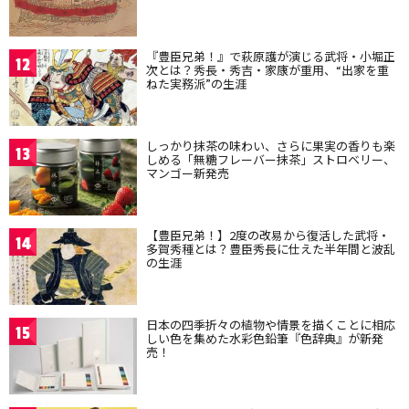
『豊臣兄弟！』で萩原護が演じる武将・小堀正
12
次とは？秀長・秀吉・家康が重用、“出家を重
ねた実務派”の生涯
しっかり抹茶の味わい、さらに果実の香りも楽
13
しめる「無糖フレーバー抹茶」ストロベリー、
マンゴー新発売
【豊臣兄弟！】2度の改易から復活した武将・
14
多賀秀種とは？豊臣秀長に仕えた半年間と波乱
の生涯
日本の四季折々の植物や情景を描くことに相応
15
しい色を集めた水彩色鉛筆『色辞典』が新発
売！