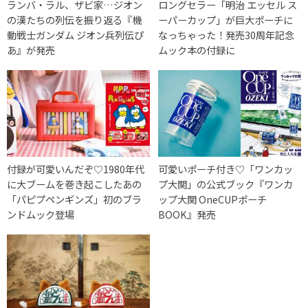
ランバ・ラル、ザビ家…ジオン
ロングセラー「明治 エッセル ス
の漢たちの列伝を振り返る『機
ーパーカップ」が巨大ポーチに
動戦士ガンダム ジオン兵列伝ぴ
なっちゃった！発売30周年記念
あ』が発売
ムック本の付録に
付録が可愛いんだぞ♡1980年代
可愛いポーチ付き♡「ワンカッ
に大ブームを巻き起こしたあの
プ大関」の公式ブック『ワンカ
「パピプペンギンズ」初のブラ
ップ大関 OneCUPポーチ
ンドムック登場
BOOK』発売