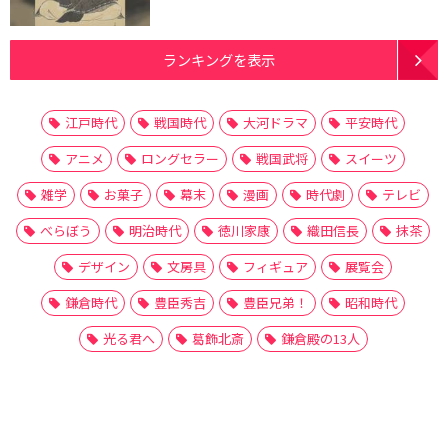
ランキングを表示
江戸時代
戦国時代
大河ドラマ
平安時代
アニメ
ロングセラー
戦国武将
スイーツ
雑学
お菓子
幕末
漫画
時代劇
テレビ
べらぼう
明治時代
徳川家康
織田信長
抹茶
デザイン
文房具
フィギュア
展覧会
鎌倉時代
豊臣秀吉
豊臣兄弟！
昭和時代
光る君へ
葛飾北斎
鎌倉殿の13人