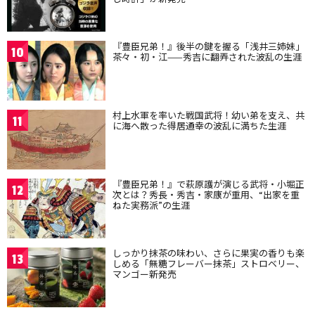
『豊臣兄弟！』後半の鍵を握る「浅井三姉妹」
10
茶々・初・江——秀吉に翻弄された波乱の生涯
村上水軍を率いた戦国武将！幼い弟を支え、共
11
に海へ散った得居通幸の波乱に満ちた生涯
『豊臣兄弟！』で萩原護が演じる武将・小堀正
12
次とは？秀長・秀吉・家康が重用、“出家を重
ねた実務派”の生涯
しっかり抹茶の味わい、さらに果実の香りも楽
13
しめる「無糖フレーバー抹茶」ストロベリー、
マンゴー新発売