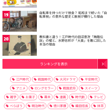
自転車を持つだけで税金？ 昭和まで続いた「自
19
転車税」の意外な歴史と脱税が横行した理由
教科書と違う！江戸時代の田沼意次「賄賂伝
20
説」の嘘と、水野忠邦が「大奥」を敵に回した
本当の理由
ランキングを表示
江戸時代
戦国時代
大河ドラマ
平安時代
アニメ
ロングセラー
戦国武将
スイーツ
雑学
お菓子
幕末
漫画
時代劇
テレビ
べらぼう
明治時代
徳川家康
織田信長
抹茶