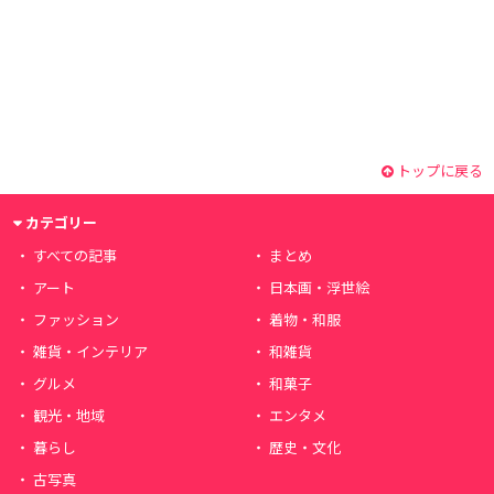
トップに戻る
カテゴリー
すべての記事
まとめ
アート
日本画・浮世絵
ファッション
着物・和服
雑貨・インテリア
和雑貨
グルメ
和菓子
観光・地域
エンタメ
暮らし
歴史・文化
古写真