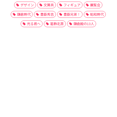
デザイン
文房具
フィギュア
展覧会
鎌倉時代
豊臣秀吉
豊臣兄弟！
昭和時代
光る君へ
葛飾北斎
鎌倉殿の13人