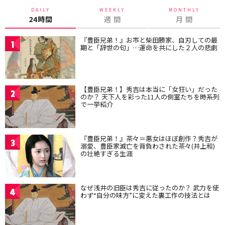
DAILY
WEEKLY
MONTHLY
24時間
週 間
月 間
『豊臣兄弟！』お市と柴田勝家、自刃しての最
1
期と「辞世の句」…運命を共にした２人の悲劇
【豊臣兄弟！】秀吉は本当に「女狂い」だった
2
のか？ 天下人を彩った11人の側室たちを時系列
で一挙紹介
『豊臣兄弟！』茶々＝悪女はほぼ創作？秀吉が
3
溺愛、豊臣家滅亡を背負わされた茶々(井上和)
の壮絶すぎる生涯
なぜ浅井の旧臣は秀吉に従ったのか？ 武力を使
4
わず“自分の味方”に変えた裏工作の技法とは