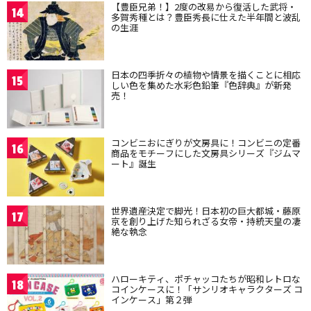
【豊臣兄弟！】2度の改易から復活した武将・
14
多賀秀種とは？豊臣秀長に仕えた半年間と波乱
の生涯
日本の四季折々の植物や情景を描くことに相応
15
しい色を集めた水彩色鉛筆『色辞典』が新発
売！
コンビニおにぎりが文房具に！コンビニの定番
16
商品をモチーフにした文房具シリーズ『ジムマ
ート』誕生
世界遺産決定で脚光！日本初の巨大都城・藤原
17
京を創り上げた知られざる女帝・持統天皇の凄
絶な執念
ハローキティ、ポチャッコたちが昭和レトロな
18
コインケースに！「サンリオキャラクターズ コ
インケース」第２弾