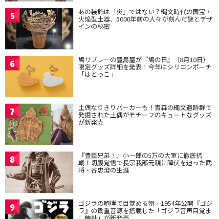
あの装飾は「炎」ではない？縄文時代の国宝・
5
火焔型土器、5000年前の人々が刻んだ謎とデザ
インの秘密
鳩サブレーの豊島屋が『鳩の日』（8月10日）
6
限定グッズ詳細を発表！今年はシリコンポーチ
「はとっこ」
土偶なりきりパーカーも！青森の縄文遺跡群で
7
発掘された土偶がモチーフのキュートなグッズ
が新発売
『豊臣兄弟！』小一郎の5万の大軍に徹底抗
8
戦！切腹覚悟で長宗我部元親に降伏を迫った武
将・谷忠澄の生涯
ゴジラの咆哮で目覚める朝…1954年公開『ゴジ
9
ラ』の貴重音源を搭載した「ゴジラ音声目覚ま
し時計」が新発売