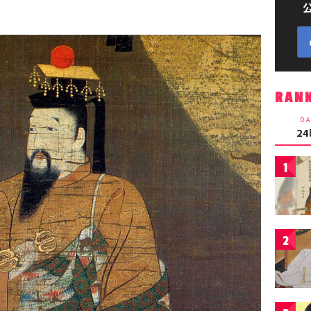
RAN
DA
2
1
2