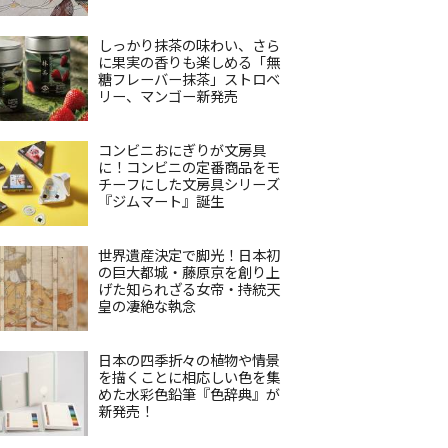
しっかり抹茶の味わい、さら
に果実の香りも楽しめる「無
糖フレーバー抹茶」ストロベ
リー、マンゴー新発売
コンビニおにぎりが文房具
に！コンビニの定番商品をモ
チーフにした文房具シリーズ
『ジムマート』誕生
世界遺産決定で脚光！日本初
の巨大都城・藤原京を創り上
げた知られざる女帝・持統天
皇の凄絶な執念
日本の四季折々の植物や情景
を描くことに相応しい色を集
めた水彩色鉛筆『色辞典』が
新発売！