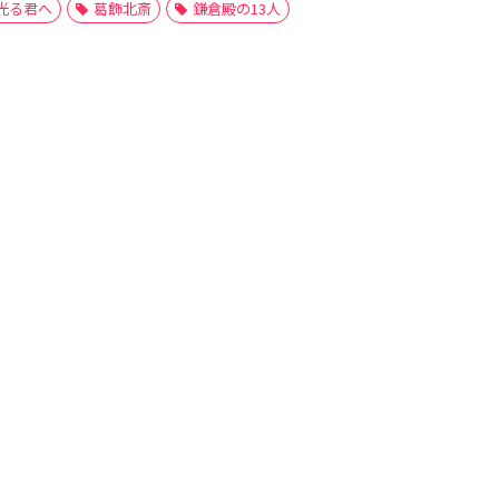
光る君へ
葛飾北斎
鎌倉殿の13人