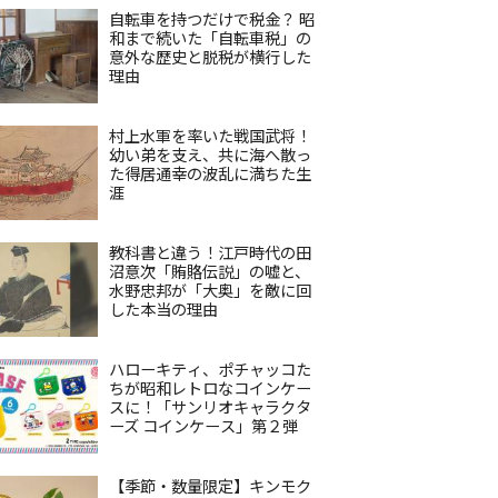
自転車を持つだけで税金？ 昭
和まで続いた「自転車税」の
意外な歴史と脱税が横行した
理由
村上水軍を率いた戦国武将！
幼い弟を支え、共に海へ散っ
た得居通幸の波乱に満ちた生
涯
教科書と違う！江戸時代の田
沼意次「賄賂伝説」の嘘と、
水野忠邦が「大奥」を敵に回
した本当の理由
ハローキティ、ポチャッコた
ちが昭和レトロなコインケー
スに！「サンリオキャラクタ
ーズ コインケース」第２弾
【季節・数量限定】キンモク