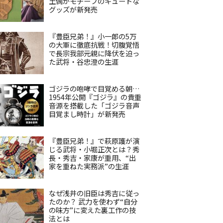
土偶がモチーフのキュートな
グッズが新発売
『豊臣兄弟！』小一郎の5万
の大軍に徹底抗戦！切腹覚悟
で長宗我部元親に降伏を迫っ
た武将・谷忠澄の生涯
ゴジラの咆哮で目覚める朝…
1954年公開『ゴジラ』の貴重
音源を搭載した「ゴジラ音声
目覚まし時計」が新発売
『豊臣兄弟！』で萩原護が演
じる武将・小堀正次とは？秀
長・秀吉・家康が重用、“出
家を重ねた実務派”の生涯
なぜ浅井の旧臣は秀吉に従っ
たのか？ 武力を使わず“自分
の味方”に変えた裏工作の技
法とは