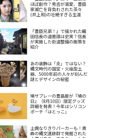
ほぼ創作？秀吉が溺愛、豊臣
家滅亡を背負わされた茶々
(井上和)の壮絶すぎる生涯
『豊臣兄弟！』で描かれた織
田信長の道普請は史実？信長
が実施した街道整備の施策を
紹介
あの装飾は「炎」ではない？
縄文時代の国宝・火焔型土
器、5000年前の人々が刻んだ
謎とデザインの秘密
鳩サブレーの豊島屋が『鳩の
日』（8月10日）限定グッズ
詳細を発表！今年はシリコン
ポーチ「はとっこ」
土偶なりきりパーカーも！青
森の縄文遺跡群で発掘された