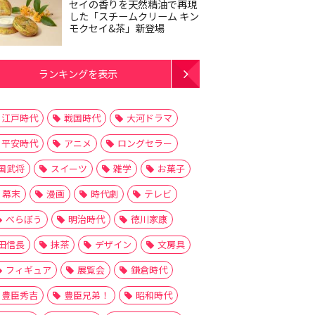
セイの香りを天然精油で再現
した「スチームクリーム キン
モクセイ&茶」新登場
ランキングを表示
江戸時代
戦国時代
大河ドラマ
平安時代
アニメ
ロングセラー
国武将
スイーツ
雑学
お菓子
幕末
漫画
時代劇
テレビ
べらぼう
明治時代
徳川家康
田信長
抹茶
デザイン
文房具
フィギュア
展覧会
鎌倉時代
豊臣秀吉
豊臣兄弟！
昭和時代