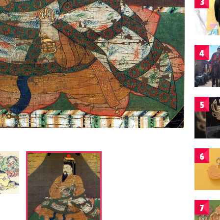
3
4
5
6
7