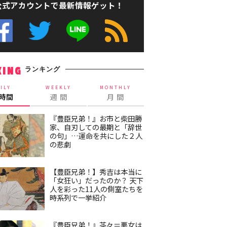
公式アカウントで最新情報ゲット！
ランキング
KING
ILY
WEEKLY
MONTHLY
4時間
週 間
月 間
『豊臣兄弟！』お市と柴田勝
家、自刃しての最期と「辞世
の句」…運命を共にした２人
の悲劇
【豊臣兄弟！】秀吉は本当に
「女狂い」だったのか？ 天下
人を彩った11人の側室たちを
時系列で一挙紹介
『豊臣兄弟！』茶々＝悪女は